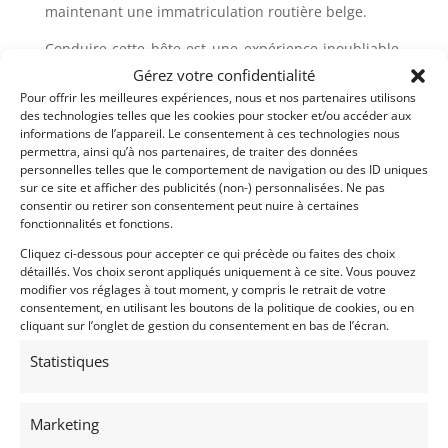
maintenant une immatriculation routière belge.
Conduire cette bête est une expérience inoubliable.
L’énorme moteur à huit cylindres en ligne produit un
Gérez votre confidentialité
son fantastique (comparable à un avion de chasse
Pour offrir les meilleures expériences, nous et nos partenaires utilisons
des technologies telles que les cookies pour stocker et/ou accéder aux
d’avant-guerre !), car il n’a qu’un seul petit silencieux.
informations de l’appareil. Le consentement à ces technologies nous
Le moteur a été dynamisé à 110 ch après la
permettra, ainsi qu’à nos partenaires, de traiter des données
reconstruction, ce qui en fait une voiture plutôt
personnelles telles que le comportement de navigation ou des ID uniques
rapide pour son âge. La peinture et le cuir sont
sur ce site et afficher des publicités (non-) personnalisées. Ne pas
consentir ou retirer son consentement peut nuire à certaines
magnifiquement patinés, tout comme l’intérieur et le
fonctionnalités et fonctions.
compartiment moteur de la voiture. On dirait
Cliquez ci-dessous pour accepter ce qui précède ou faites des choix
vraiment qu’elle est toujours dans sa peinture
détaillés. Vos choix seront appliqués uniquement à ce site. Vous pouvez
d’origine et qu’elle sort tout droit d’une grange, mais
modifier vos réglages à tout moment, y compris le retrait de votre
elle est en fait entièrement restaurée.
consentement, en utilisant les boutons de la politique de cookies, ou en
cliquant sur l’onglet de gestion du consentement en bas de l’écran.
Si vous recherchez une voiture de sport d’avant-
Statistiques
guerre unique et prête à l’emploi, alors c’est peut-
être celle que vous voulez. Elle a l’air et le son
spectaculaires et offre l’expérience de conduite la
Marketing
plus divertissante. Ce n’est pas une voiture bon