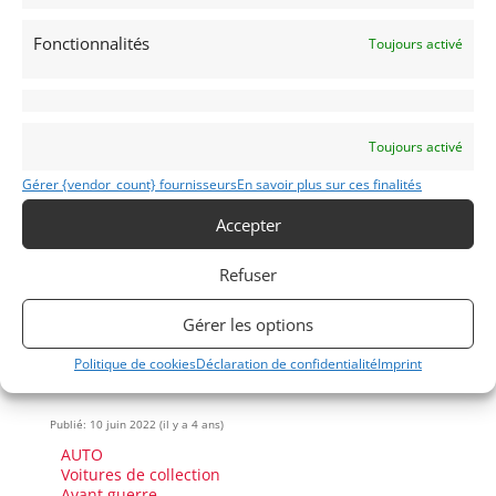
marché, mais un vrai rapport qualité-prix compte
tenu de la qualité et des performances. Maintenant
Fonctionnalités
Toujours activé
disponible dans notre salle d’exposition, et prêt à
vous faire sourire.
Demandez une expertise de ce modèle
Toujours activé
Gérer {vendor_count} fournisseurs
En savoir plus sur ces finalités
Partager cette annonce
Accepter
Refuser
Gérer les options
Politique de cookies
Déclaration de confidentialité
Imprint
Voir les 76 annonces de
Albion Motorcars
Publié: 10 juin 2022 (il y a 4 ans)
AUTO
Voitures de collection
Avant guerre