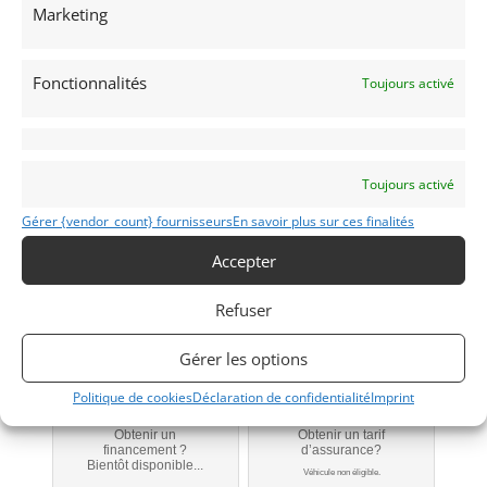
Marketing
Publié: 9 novembre 2019 (il y a 7 ans)
PIÈCES DÉTACHÉES
Fonctionnalités
Toujours activé
Carosserie
SAINT-PRYVÉ-SAINT-MESMIN
(45) Loiret
Voir sur la carte
Toujours activé
Gérer {vendor_count} fournisseurs
En savoir plus sur ces finalités
Modifier mon annonce
Accepter
Contacter le vendeur par mail
Refuser
Téléphone
Portable
Gérer les options
Signaler vendu
Politique de cookies
Déclaration de confidentialité
Imprint
Obtenir un
Obtenir un tarif
financement ?
d’assurance?
Bientôt disponible...
Véhicule non éligible.