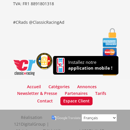
TVA: FR1 8891801318
#CRads @ClassicRacingAd
Installez notre
application mobile !
Accueil
Catégories
Annonces
Newsletter & Presse
Partenaires
Tarifs
Contact
Espace Client
Réalisation
121DigitalGroup |