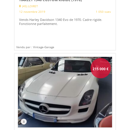
(45) LOIRET
12 novembre 2019
1 050 vues
Vends Harley Davidson 1340 Evo de 1970. Cadre rigide.
Fonctionne parfaitement.
Vendu par : Vintage-Garage
215 000
€
3