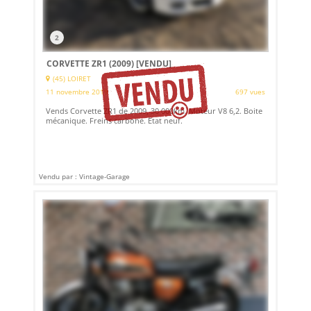
2
CORVETTE ZR1 (2009)
[VENDU]
(45) LOIRET
11 novembre 2019
697 vues
Vends Corvette ZR1 de 2009, 30 000km. Moteur V8 6,2. Boite
mécanique. Freins carbone. Etat neuf.
Vendu par : Vintage-Garage