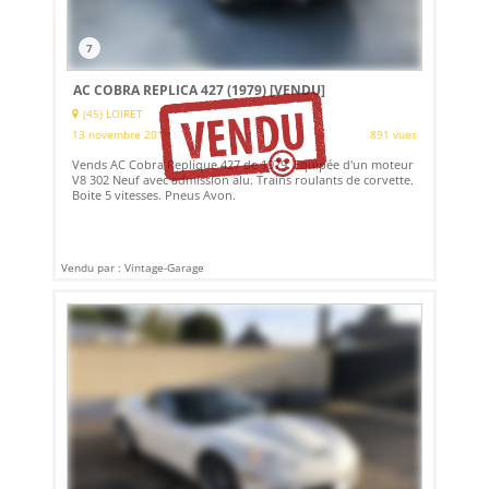
7
AC COBRA REPLICA 427 (1979)
[VENDU]
(45) LOIRET
13 novembre 2019
891 vues
Vends AC Cobra Replique 427 de 1979. Equipée d'un moteur
V8 302 Neuf avec admission alu. Trains roulants de corvette.
Boite 5 vitesses. Pneus Avon.
Vendu par : Vintage-Garage