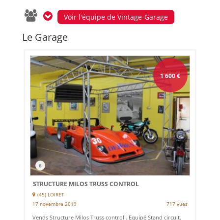
Voir l'équipe de Vintage-Garage
Le Garage
1 600
€
6
STRUCTURE MILOS TRUSS CONTROL
(45) LOIRET
17 novembre 2019
717 vues
Vends Structure Milos Truss control . Equipé Stand circuit.