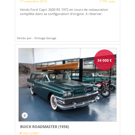
17 novembre 2019
7 791 vues
Vends Ford Capri 2600 RS 1972 en cours de restauration
complète dans sa configuration d'origine. A réserver.
Vendu par : Vintage-Garage
34 000
€
6
BUICK ROADMASTER (1958)
(45) LOIRET