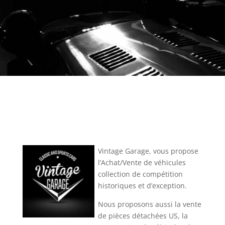
Vintage Garage, vous propose
l’Achat/Vente de véhicules
collection de compétition
historiques et d’exception.
Nous proposons aussi la vente
de pièces détachées US, la