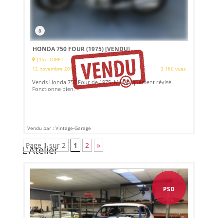
8
HONDA 750 FOUR (1975)
[VENDU]
(45) LOIRET
12 novembre 2019
3 186 vues
Vends Honda 750 Four de 1975. Mécaniquement révisé.
Fonctionne bien.
Vendu par : Vintage-Garage
Page 1 sur 2
1
2
»
L'Atelier
PSD