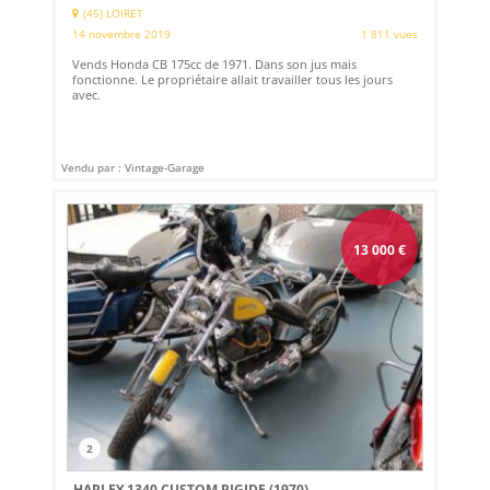
(45) LOIRET
14 novembre 2019
1 811 vues
Vends Honda CB 175cc de 1971. Dans son jus mais
fonctionne. Le propriétaire allait travailler tous les jours
avec.
Vendu par : Vintage-Garage
13 000
€
2
HARLEY 1340 CUSTOM RIGIDE (1970)