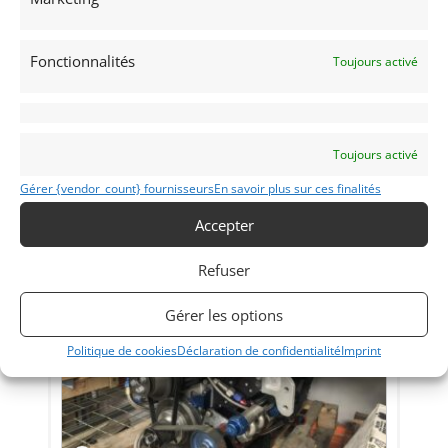
V8 FORD 302 CI COMPETITION
Fonctionnalités
Toujours activé
20 novembre 2018
1 225 vues
Vends V8 Ford 302ci de compétition. Vilebrequin, bielles et
pistons forgés.
Toujours activé
Gérer {vendor_count} fournisseurs
En savoir plus sur ces finalités
Vendu par : Vintage-Garage
Accepter
Refuser
25 000
€
Gérer les options
Politique de cookies
Déclaration de confidentialité
Imprint