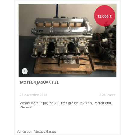
12 000
€
2
MOTEUR JAGUAR 3,8L
21 novembre 2018
2 269 vues
Vends Moteur Jaguar 3,8L très grosse révision. Parfait état.
Webers.
Vendu par : Vintage-Garage