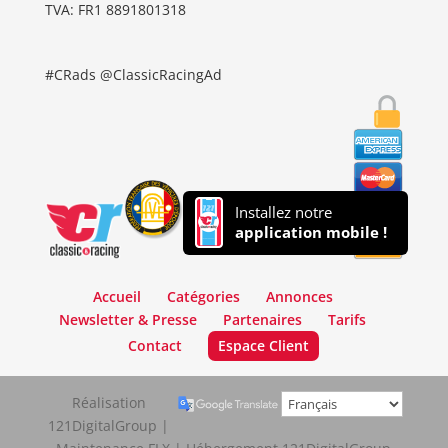
TVA: FR1 8891801318
#CRads @ClassicRacingAd
Installez notre
application mobile !
Accueil
Catégories
Annonces
Newsletter & Presse
Partenaires
Tarifs
Contact
Espace Client
Réalisation
121DigitalGroup |