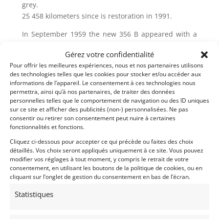
grey.
25 458 kilometers since is restoration in 1991.
In September 1959 the new 356 B appeared with a
new Bodywork done by Karmann.In 1962 the B will
Gérez votre confidentialité
receive the new designation T6 wich dual chrome
Pour offrir les meilleures expériences, nous et nos partenaires utilisons
grille on the engine hood and wider front hood. In
des technologies telles que les cookies pour stocker et/ou accéder aux
1964 the 356 C arrived with Ate disc brakes.
informations de l’appareil. Le consentement à ces technologies nous
permettra, ainsi qu’à nos partenaires, de traiter des données
Porsche has built nearly 80 000 units of 356’ s from
personnelles telles que le comportement de navigation ou des ID uniques
1948 to 1965 all versions combined and
sur ce site et afficher des publicités (non-) personnalisées. Ne pas
consentir ou retirer son consentement peut nuire à certaines
approximately 16 668 models of C.
fonctionnalités et fonctions.
Ours was the heroine of the French Magazine FLAT 6
Cliquez ci-dessous pour accepter ce qui précède ou faites des choix
number 27 of May 1993 where we learn that’s the
détaillés. Vos choix seront appliqués uniquement à ce site. Vous pouvez
modifier vos réglages à tout moment, y compris le retrait de votre
restoration took more than a year for an exceptional
consentement, en utilisant les boutons de la politique de cookies, ou en
result…… paintly in the sumptuous slate grey with
cliquant sur l’onglet de gestion du consentement en bas de l’écran.
red interior leather makes it extremely elegant. We
have Hella fog lamps and chrome rims in option. The
Statistiques
car still have is original gearbox N°74300 type 741/2C
and a 1600 S with a 75 horsepower from A T 2