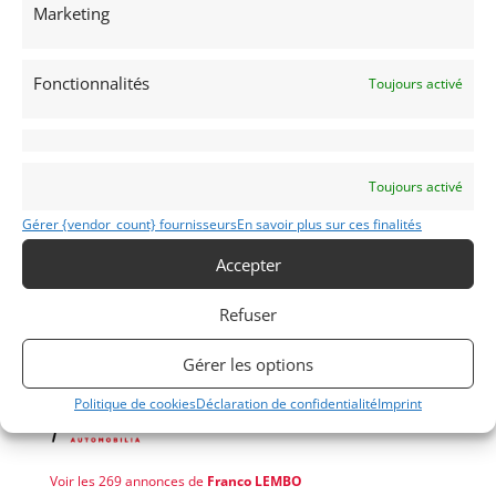
Marketing
number P 83234 with Zenith carburetors.
This magnificent car will be delivered with is
Fonctionnalités
Toujours activé
certificate Porsche, virgin French technical control,
an approved value expertise and is full restauration
file.
Toujours activé
Demandez une expertise de ce modèle
Gérer {vendor_count} fournisseurs
En savoir plus sur ces finalités
Accepter
Partager cette annonce
Refuser
Gérer les options
Politique de cookies
Déclaration de confidentialité
Imprint
Voir les 269 annonces de
Franco LEMBO