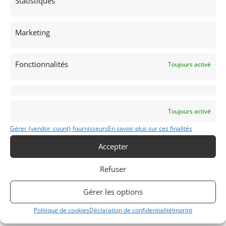
Statistiques
Voir les 161 annonces de
MY VINTAGE
Publié: 27 mars 2021 (il y a 5 ans)
Marketing
AUTO
Voitures de collection
Allemandes
Fonctionnalités
Toujours activé
Toujours activé
Gérer {vendor_count} fournisseurs
En savoir plus sur ces finalités
911
Accepter
1971
Refuser
HUY
Gérer les options
Politique de cookies
Déclaration de confidentialité
Imprint
Modifier mon annonce