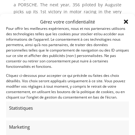
a PORSCHE. The next year, 356 piloted by Auguste
picks up its 1st victory in motor racing in the very
famous test of the 24 hours of Le Mans.
Gérez votre confidentialité
Pour offrir les meilleures expériences, nous et nos partenaires utilisons
There will be a historic importer of the mark
des technologies telles que les cookies pour stocker et/ou accéder aux
.Delivered new in France on March 21st, 1970 with
informations de l’appareil. Le consentement à ces technologies nous
the number of frame 911 020 0525. It is in 1995
permettra, ainsi qu’à nos partenaires, de traiter des données
personnelles telles que le comportement de navigation ou des ID uniques
when she was ‘ sold to restore with only 68000
sur ce site et afficher des publicités (non-) personnalisées. Ne pas
kilometers in the meter. A low use been
consentir ou retirer son consentement peut nuire à certaines
understandable by the fact that she was delivered
fonctionnalités et fonctions.
with the gearbox sportomatic, mechanically
Cliquez ci-dessous pour accepter ce qui précède ou faites des choix
problematic and especially unpleasant in the daily
détaillés. Vos choix seront appliqués uniquement à ce site. Vous pouvez
use. The last owner, the professional of the
modifier vos réglages à tout moment, y compris le retrait de votre
consentement, en utilisant les boutons de la politique de cookies, ou en
automobile considers that she deserves to be saved
cliquant sur l’onglet de gestion du consentement en bas de l’écran.
thanks to her very healthy base and thanks to the
fact that she was never damaged. Thus he begins a
Statistiques
restoration since zero, according to the rule book,
resuming every nut, every bolt, forgetting no detail.
Marketing
10 years of meticulous work, more than 1000 working
hours detailed, has then the decision are begun to