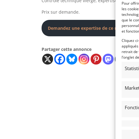
Contrôle technique vierge, expertise valeur agr
Pour offri
les cooki
Prix sur demande.
technologi
que le com
personnal
Demandez une expertise de ce modèle
et fonctio
Cliquez ci
appliqués
Partager cette annonce
retrait de
l’onglet d
Statis
Market
Foncti