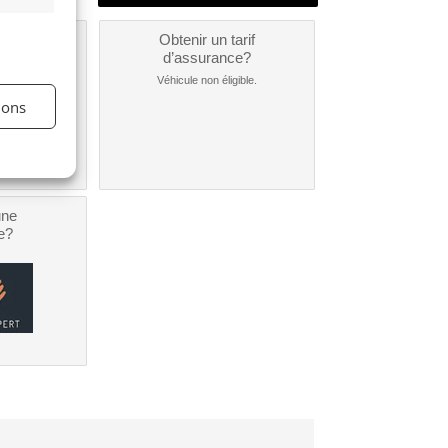
un
Obtenir un tarif
nt ?
d’assurance?
nible...
Véhicule non éligible.
ions
une
e?