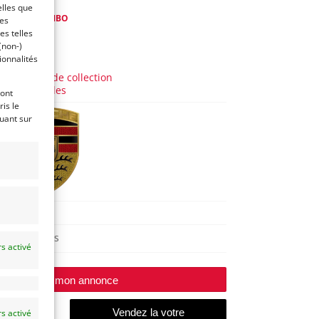
elles que
de
Franco LEMBO
ces
es telles
(non-)
 4 ans)
ionnalités
AUTO
Voitures de collection
Allemandes
ront
is le
quant sur
912
Reims
s activé
Modifier mon annonce
s activé