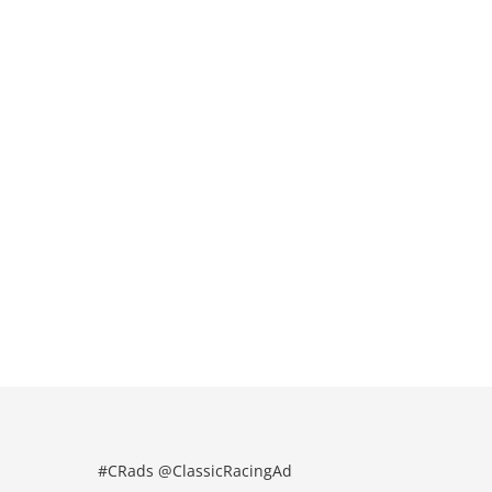
#CRads @ClassicRacingAd