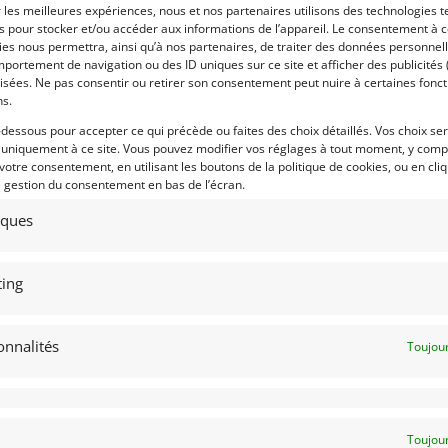
ée, carte grise Française.
r les meilleures expériences, nous et nos partenaires utilisons des technologies t
Voir les 269 annonces 
es pour stocker et/ou accéder aux informations de l’appareil. Le consentement à 
es nous permettra, ainsi qu’à nos partenaires, de traiter des données personnell
portement de navigation ou des ID uniques sur ce site et afficher des publicités 
Publié: 13 août 2022 (il y a
isées. Ne pas consentir ou retirer son consentement peut nuire à certaines fonct
Catégorie :
ns.
-dessous pour accepter ce qui précède ou faites des choix détaillés. Vos choix se
 uniquement à ce site. Vous pouvez modifier vos réglages à tout moment, y compr
Marque :
 votre consentement, en utilisant les boutons de la politique de cookies, ou en cli
e gestion du consentement en bas de l’écran.
tiques
ing
Modèle :
Lieu :
onnalités
Toujour
Toujour