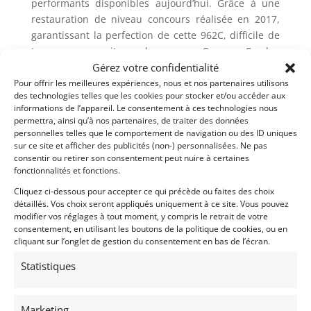
performants disponibles aujourd’hui. Grâce à une
restauration de niveau concours réalisée en 2017,
garantissant la perfection de cette 962C, difficile de
trouver une voiture de course Groupe C plus
performante et prête à affronter la piste. Limitée en
Gérez votre confidentialité
production, mais peu performante, cette Porsche
Pour offrir les meilleures expériences, nous et nos partenaires utilisons
des technologies telles que les cookies pour stocker et/ou accéder aux
962C de 1989 est prête à accueillir son prochain
informations de l’appareil. Le consentement à ces technologies nous
propriétaire pour établir de nouveaux records
permettra, ainsi qu’à nos partenaires, de traiter des données
personnels, et peut-être même des records du tour.
personnelles telles que le comportement de navigation ou des ID uniques
sur ce site et afficher des publicités (non-) personnalisées. Ne pas
1989 Porsche 962 C Offered for sale
consentir ou retirer son consentement peut nuire à certaines
fonctionnalités et fonctions.
1 of 5 Porsche 962C bespoke carbon fiber composite
Cliquez ci-dessous pour accepter ce qui précède ou faites des choix
monocoques built by Vern Schuppan
détaillés. Vos choix seront appliqués uniquement à ce site. Vous pouvez
Raced at the 24 Hours of Le Mans, Silverstone,
modifier vos réglages à tout moment, y compris le retrait de votre
consentement, en utilisant les boutons de la politique de cookies, ou en
Japan’s 1,000km of Fuji and Autopolis
cliquant sur l’onglet de gestion du consentement en bas de l’écran.
Bruce Canepa’s personal Porsche 962C – Top echelon
of Porsche 962C variants designed
Statistiques
Bespoke, high downforce one-of-one bodywork
created by Germany-based Dauer Racing
Marketing
Completely restored by Canepa Motorsports in 2017