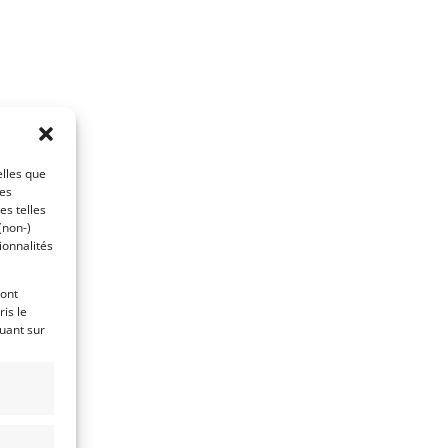
elles que
ces
es telles
(non-)
ionnalités
ront
is le
quant sur