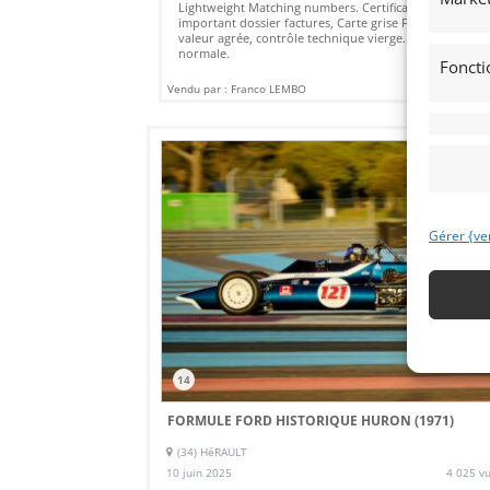
Lightweight Matching numbers. Certificat Jaguar,
important dossier factures, Carte grise Française, expe
valeur agrée, contrôle technique vierge. Carte Grise
normale.
Foncti
Vendu par : Franco LEMBO
27 500
Gérer {ve
14
FORMULE FORD HISTORIQUE HURON (1971)
(34) HéRAULT
10 juin 2025
4 025 v