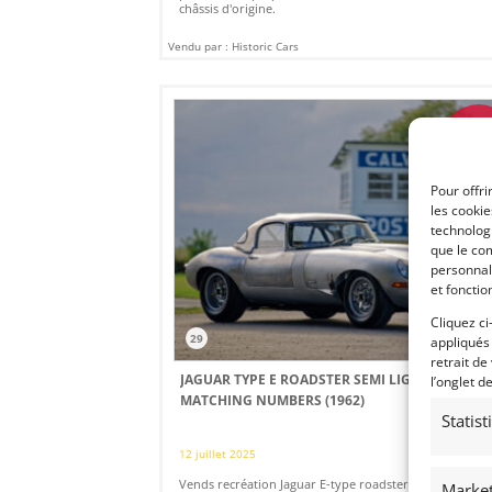
châssis d'origine.
Vendu par : Historic Cars
PS
Pour offri
les cooki
technologi
que le com
personnal
et fonctio
Cliquez ci
29
appliqués
retrait de
JAGUAR TYPE E ROADSTER SEMI LIGHTWEIGHT
l’onglet d
MATCHING NUMBERS (1962)
Statis
12 juillet 2025
1 581
Vends recréation Jaguar E-type roadster 1962 Semi
Market