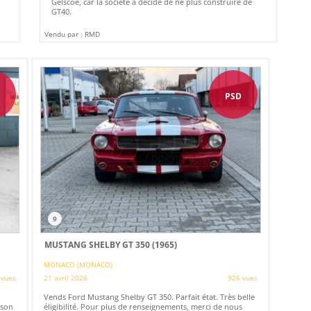
s
Gelscoe, car la société a décidé de ne plus construire de
GT40.
Vendu par : RMD
D
PSD
9
MUSTANG SHELBY GT 350 (1965)
MONACO (MONACO)
 vues
21 avril 2026
926 vues
Vends Ford Mustang Shelby GT 350. Parfait état. Très belle
 son
éligibilité. Pour plus de renseignements, merci de nous