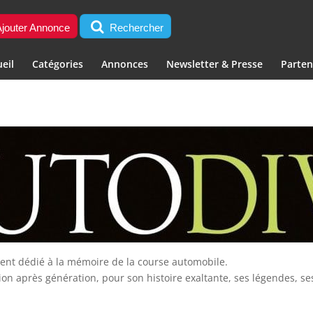
jouter Annonce
Rechercher
eil
Catégories
Annonces
Newsletter & Presse
Parten
ent dédié à la mémoire de la course automobile.
ion après génération, pour son histoire exaltante, ses légendes, se