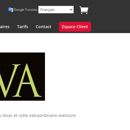
aires
Tarifs
Contact
Espace Client
s divas et cette extraordinaire aventure