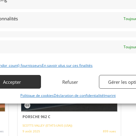
(Jaguar Triumph). Historique limpide. Très beau palmarès.
Restaurée de A à Z entre 2019 et 2021. Une concurrente
rtise
directe des Porsche 935 pour une toute petite fraction du
prix !
onnalités
Toujour
Vendu par : Grand Prix Classics
Toujour
€
PSD
ndor_count} fournisseurs
En savoir plus sur ces finalités
Accepter
Refuser
Gérer les opt
Politique de cookies
Déclaration de confidentialité
Imprint
64
PORSCHE 962 C
SCOTTS VALLEY (ETATS-UNIS (USA))
ues
9 août 2025
899 vues