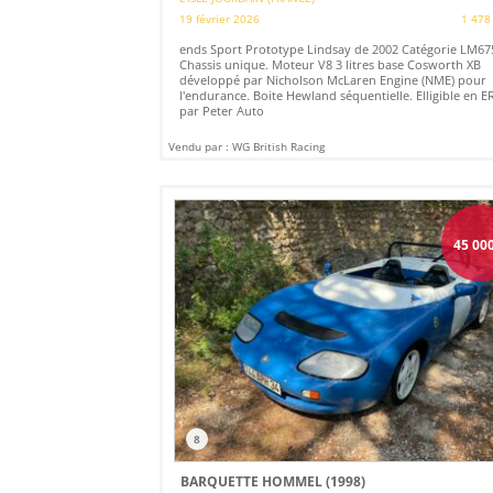
19 février 2026
1 478
ends Sport Prototype Lindsay de 2002 Catégorie LM67
Chassis unique. Moteur V8 3 litres base Cosworth XB
développé par Nicholson McLaren Engine (NME) pour
l'endurance. Boite Hewland séquentielle. Elligible en E
par Peter Auto
Vendu par : WG British Racing
45 00
8
BARQUETTE HOMMEL (1998)