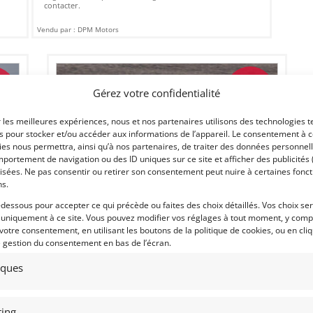
contacter.
Vendu par : DPM Motors
Gérez votre confidentialité
D
PSD
r les meilleures expériences, nous et nos partenaires utilisons des technologies t
es pour stocker et/ou accéder aux informations de l’appareil. Le consentement à 
es nous permettra, ainsi qu’à nos partenaires, de traiter des données personnell
portement de navigation ou des ID uniques sur ce site et afficher des publicités 
isées. Ne pas consentir ou retirer son consentement peut nuire à certaines fonct
ns.
-dessous pour accepter ce qui précède ou faites des choix détaillés. Vos choix se
18
 uniquement à ce site. Vous pouvez modifier vos réglages à tout moment, y compr
 votre consentement, en utilisant les boutons de la politique de cookies, ou en cli
TRIUMPH TR8 (1979)
e gestion du consentement en bas de l’écran.
LA JOLLA (ETATS-UNIS (USA))
tiques
7 juillet 2025
358 vues
 vues
Vends Triumph TR8 1979 issue de l'équipe Groupe 44 de
Bob Tullius (Equipe d'usine américaine de British Leyland
ing