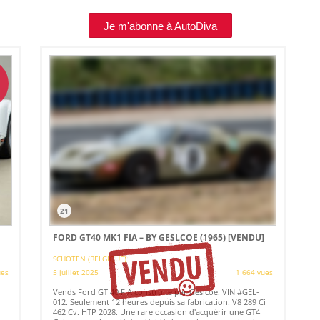
Je m'abonne à AutoDiva
21
FORD GT40 MK1 FIA – BY GESLCOE (1965)
[VENDU]
SCHOTEN (BELGIQUE)
ues
5 juillet 2025
1 664 vues
Vends Ford GT 40 FIA construite par Geslcoe. VIN #GEL-
012. Seulement 12 heures depuis sa fabrication. V8 289 Ci
462 Cv. HTP 2028. Une rare occasion d'acquérir une GT4