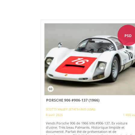
PSD
60
PORSCHE 906 #906-137 (1966)
SCOTTS VALLEY (ETATS-UNIS (USA))
8 avril 2026
1 450 v
Vends Porsche 906 de 1966 VIN #906-137. Ex voiture
d'usine. Très beau Palmarès. Historique limpide et
documenté. Parfait été de présentation et de