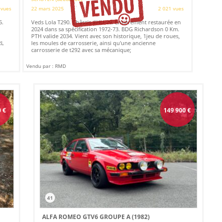
 vues
22 mars 2025
2 021 vues
5.
Veds Lola T290. Châssis #HU-29. Entièrement restaurée en
2024 dans sa spécification 1972-73. BDG Richardson 0 Km.
PTH valide 2034. Vient avec son historique, 1jeu de roues,
RL
les moules de carrosserie, ainsi qu'une ancienne
carrosserie de t292 avec sa mécanique;
Vendu par : RMD
0
€
149 900
€
41
ALFA ROMEO GTV6 GROUPE A (1982)