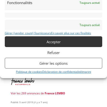
This magnificent car will be delivered with is original
Fonctionnalités
Toujours activé
logbook, a virgin technical control, double keys and
an approved value expertise.
French tittle.
Toujours activé
Demandez une expertise de ce modèle
Gérer {vendor_count} fournisseurs
En savoir plus sur ces finalités
Accepter
Partager cette annonce
Refuser
Gérer les options
Politique de cookies
Déclaration de confidentialité
Imprint
Voir les 269 annonces de
Franco LEMBO
Publié: 5 avril 2019 (il y a 7 ans)