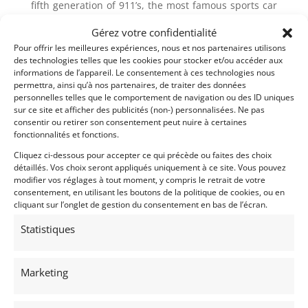
fifth generation of 911’s, the most famous sports car
developed by the German manufacturer.
Gérez votre confidentialité
Technically the 996 marks the appearance of a
Pour offrir les meilleures expériences, nous et nos partenaires utilisons
completely water-cooled engine, breaking the
des technologies telles que les cookies pour stocker et/ou accéder aux
tradition of air- and oil-cooled engines, the 6-
informations de l’appareil. Le consentement à ces technologies nous
cylinder still benefits from the dry sump system used
permettra, ainsi qu’à nos partenaires, de traiter des données
personnelles telles que le comportement de navigation ou des ID uniques
on its ancestors, the oil tank being under the engine
sur ce site et afficher des publicités (non-) personnalisées. Ne pas
and not separated from it, this wrongly suggests that
consentir ou retirer son consentement peut nuire à certaines
it is a wet sump.
fonctionnalités et fonctions.
For the amateur world the 996 finally found is place
Cliquez ci-dessous pour accepter ce qui précède ou faites des choix
with the adoption in 2001 of new headlights on the
détaillés. Vos choix seront appliqués uniquement à ce site. Vous pouvez
Turbo version, which was then extended to the
modifier vos réglages à tout moment, y compris le retrait de votre
consentement, en utilisant les boutons de la politique de cookies, ou en
entire range.
cliquant sur l’onglet de gestion du consentement en bas de l’écran.
The Bi turbo engine develop 420 horse power and is
coupled to a 6-speed manual gearbox.
Statistiques
This grey Kerguelen coupe WPOZZZZZ99Z35680153
was delivered new in 2002 to the Lille dealership. Is
Marketing
very low mileage and magnificent condition already
make it a collector’s item.