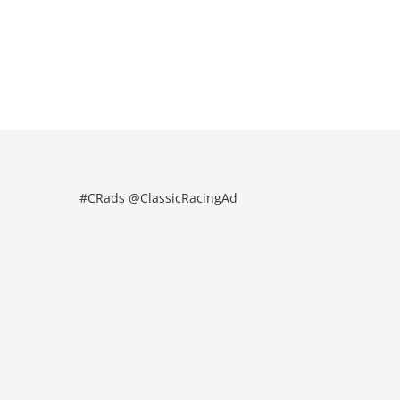
#CRads @ClassicRacingAd