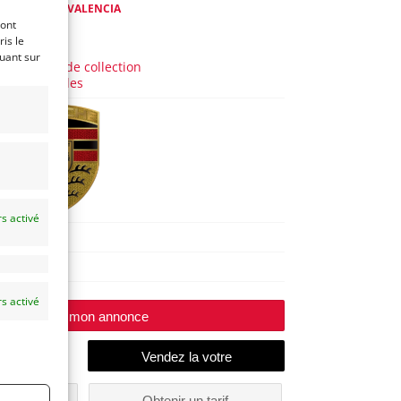
AUTOSALON VALENCIA
ront
is le
 a 9 ans)
quant sur
Voitures de collection
Allemandes
s activé
911
1999
s activé
Modifier mon annonce
un
Obtenir un tarif