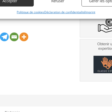
Accepter
Refuser
Gérer les opt
financeme
Bientôt dispo
Politique de cookies
Déclaration de confidentialité
Imprint
Obtenir 
expertis