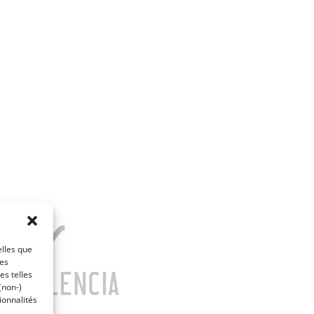
elles que
ces
es telles
(non-)
ionnalités