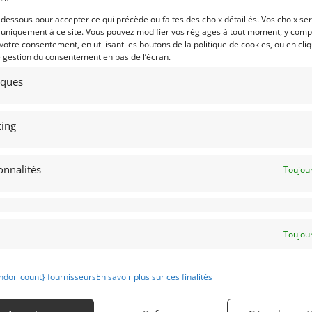
98. Il s’agit de la cinquième génération
Voir les 6 annonces de
loppée par le constructeur allemand
-dessous pour accepter ce qui précède ou faites des choix détaillés. Vos choix se
 uniquement à ce site. Vous pouvez modifier vos réglages à tout moment, y compr
n tant au niveau du design et que de
Publié: 31 juillet 2017 (il y
 votre consentement, en utilisant les boutons de la politique de cookies, ou en cli
endant les premières années, notamment
Catégorie :
e gestion du consentement en bas de l’écran.
pruntés au Boxster, d’une esthétique
tiques
Marque :
ition d’un moteur entièrement refroidi
rs refroidis par air et par huile ; ce 6
ing
éficie toujours du système à carter sec
ile se trouvant sous le moteur et non
onnalités
Toujour
t qu’il s’agit d’un carter humide.
Modèle :
 des amateurs, la Porsche 996 trouve
Année :
 de nouvelles optiques sur la version
ute la gamme 911  et des améliorations
Toujour
première à bénéficier comme le passage
 tradition des précédentes 911 (964) et
ch et bénéficiant d’une sonorité plus
ndor_count} fournisseurs
En savoir plus sur ces finalités
e alors les générations précédentes ou
Obtenir 