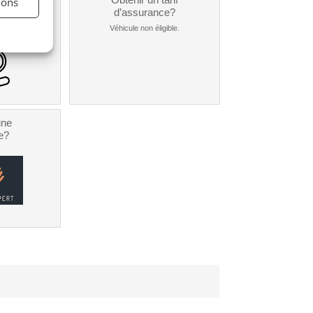
ions
nt ?
d’assurance?
nible...
Véhicule non éligible.
une
e?