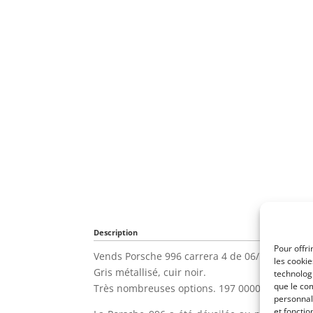
Description
Pour offri
Vends Porsche 996 carrera 4 de 06/1999.
les cooki
Gris métallisé, cuir noir.
technologi
que le com
Très nombreuses options. 197 0000 Km.
personnal
et fonctio