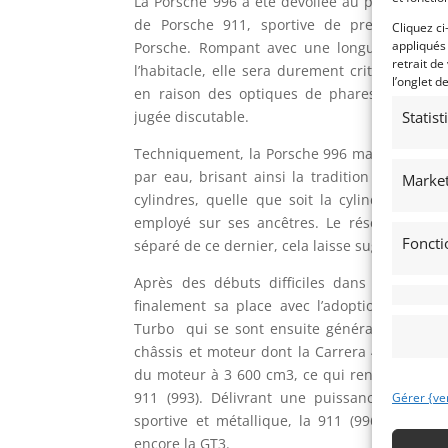
La Porsche 996 a été dévoilée au public en 19
de Porsche 911, sportive de prestige déve
Cliquez ci
appliqués
Porsche. Rompant avec une longue traditio
retrait de
l’habitacle, elle sera durement critiquée p
l’onglet d
en raison des optiques de phares avant, em
Statis
jugée discutable.
Techniquement, la Porsche 996 marque l’appar
par eau, brisant ainsi la tradition des moteu
Market
cylindres, quelle que soit la cylindrée, bén
employé sur ses ancêtres. Le réservoir d’hu
Foncti
séparé de ce dernier, cela laisse suggérer à tor
Après des débuts difficiles dans le monde
finalement sa place avec l’adoption en 2001
Turbo  qui se sont ensuite généralisés à to
châssis et moteur dont la Carrera 4S est la 
du moteur à 3 600 cm3, ce qui renoue avec la
911 (993). Délivrant une puissance de 320 
Gérer {ve
sportive et métallique, la 911 (996) rappell
encore la GT3.