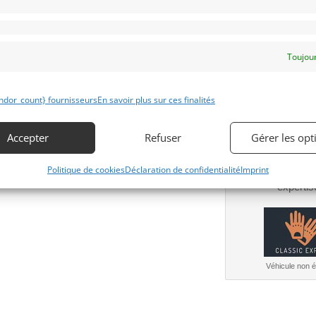
Obtenir 
Toujour
financeme
Bientôt dispo
ndor_count} fournisseurs
En savoir plus sur ces finalités
Accepter
Refuser
Gérer les opt
Politique de cookies
Déclaration de confidentialité
Imprint
Obtenir 
expertis
Véhicule non él