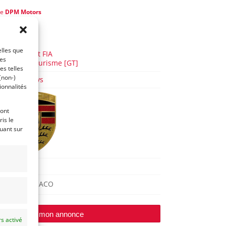
de
DPM Motors
l y a 9 ans)
AUTO
elles que
GT Circuit FIA
ces
Grand Tourisme [GT]
es telles
(non-)
Track Days
ionnalités
ront
is le
quant sur
911
MONACO
Modifier mon annonce
s activé