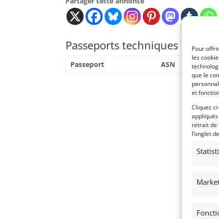
Partager cette annonce
Passeports techniques
Pour offri
les cooki
Passeport
ASN
Nu
technologi
que le com
personnal
et fonctio
Cliquez ci
appliqués
retrait de
l’onglet d
Statis
Market
Foncti