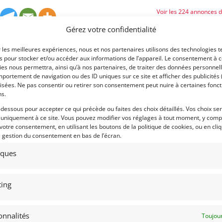
Voir les 224 annonces 
Gérez votre confidentialité
Publié: 27 novembre 2017 (i
Catégorie :
r les meilleures expériences, nous et nos partenaires utilisons des technologies t
es pour stocker et/ou accéder aux informations de l’appareil. Le consentement à 
méro
Extrait
es nous permettra, ainsi qu’à nos partenaires, de traiter des données personnell
portement de navigation ou des ID uniques sur ce site et afficher des publicités 
Eligibilités :
isées. Ne pas consentir ou retirer son consentement peut nuire à certaines fonct
ns.
Marque :
-dessous pour accepter ce qui précède ou faites des choix détaillés. Vos choix se
 uniquement à ce site. Vous pouvez modifier vos réglages à tout moment, y compr
 votre consentement, en utilisant les boutons de la politique de cookies, ou en cli
e gestion du consentement en bas de l’écran.
tiques
Modèle :
Lieu :
ing
onnalités
Toujour