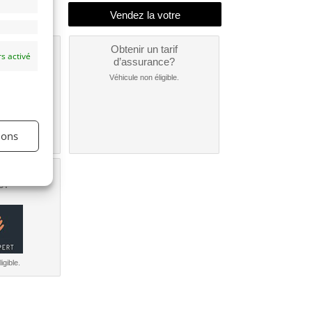
un
Obtenir un tarif
s activé
nt ?
d’assurance?
nible...
Véhicule non éligible.
ions
une
e?
igible.