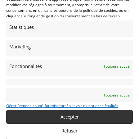
modifier vos réglages à tout moment, y compris le retrait de votre
consentement, en utilisant les boutons de la politique de cookies, ou en
cliquant sur l’onglet de gestion du consentement en bas de l’écran.
Passeports techniques
Statistiques
Passeport
ASN
Numéro
Extrait
Marketing
Fonctionnalités
Toujours activé
Voir les 224 annonces de
DPM Motors
Publié: 17 janvier 2019 (il y a 8 ans)
Sport Prototype
Sport Proto moins de 2L
Toujours activé
ASAVE Challenge 65
,
Masters Pré-66 Touring Cars
,
Gérer {vendor_count} fournisseurs
En savoir plus sur ces finalités
Sixties Endurance
,
Spa 6H
,
Modena Cento Ore
Accepter
REJO
MK 4
Refuser