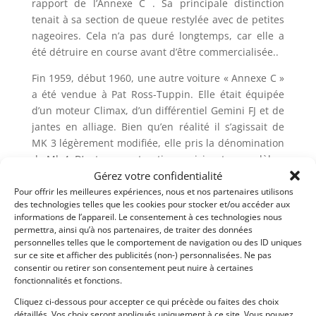
rapport de l’Annexe C . Sa principale distinction
tenait à sa section de queue restylée avec de petites
nageoires. Cela n’a pas duré longtemps, car elle a
été détruire en course avant d’être commercialisée..
Fin 1959, début 1960, une autre voiture « Annexe C »
a été vendue à Pat Ross-Tuppin. Elle était équipée
d’un moteur Climax, d’un différentiel Gemini FJ et de
jantes en alliage. Bien qu’en réalité il s’agissait de
MK 3 légèrement modifiée, elle pris la dénomination
de Mk 4. D’autres constructions suivirent ce modèle.
Gérez votre confidentialité
Le modèle présenté ici date de Janvier 1960. Il est en
Pour offrir les meilleures expériences, nous et nos partenaires utilisons
état remarquable et fonctionne parfaitement. Fort de
des technologies telles que les cookies pour stocker et/ou accéder aux
informations de l’appareil. Le consentement à ces technologies nous
son historique en course d’époque, il est éligible à
permettra, ainsi qu’à nos partenaires, de traiter des données
un PTH.
personnelles telles que le comportement de navigation ou des ID uniques
sur ce site et afficher des publicités (non-) personnalisées. Ne pas
consentir ou retirer son consentement peut nuire à certaines
Partager cette annonce
fonctionnalités et fonctions.
Cliquez ci-dessous pour accepter ce qui précède ou faites des choix
détaillés. Vos choix seront appliqués uniquement à ce site. Vous pouvez