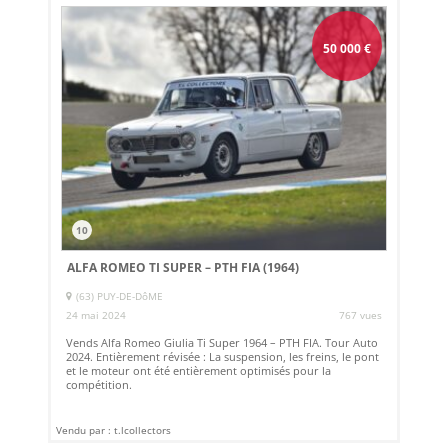
50 000
€
10
ALFA ROMEO TI SUPER – PTH FIA (1964)
(63) PUY-DE-DôME
24 mai 2024
767 vues
Vends Alfa Romeo Giulia Ti Super 1964 – PTH FIA. Tour Auto
2024. Entièrement révisée : La suspension, les freins, le pont
et le moteur ont été entièrement optimisés pour la
compétition.
Vendu par : t.lcollectors