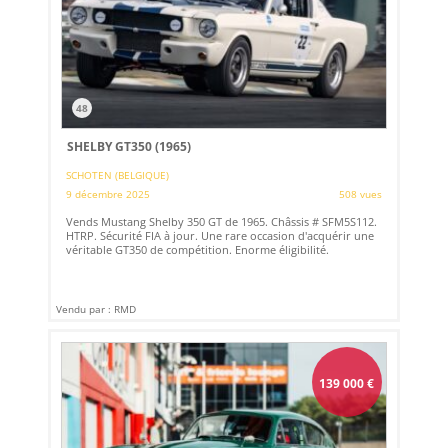
48
SHELBY GT350 (1965)
SCHOTEN (BELGIQUE)
9 décembre 2025
508 vues
Vends Mustang Shelby 350 GT de 1965. Châssis # SFM5S112.
HTRP. Sécurité FIA à jour. Une rare occasion d'acquérir une
véritable GT350 de compétition. Enorme éligibilité.
Vendu par : RMD
139 000
€