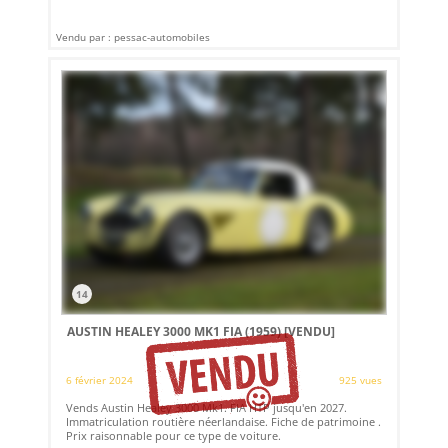
Vendu par : pessac-automobiles
14
AUSTIN HEALEY 3000 MK1 FIA (1959)
[VENDU]
6 février 2024
925 vues
Vends Austin Healey 3000 Mk1. FIA HTP jusqu'en 2027.
Immatriculation routière néerlandaise. Fiche de patrimoine .
Prix raisonnable pour ce type de voiture.