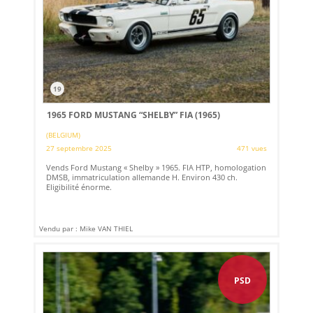
19
1965 FORD MUSTANG “SHELBY” FIA (1965)
(BELGIUM)
27 septembre 2025
471 vues
Vends Ford Mustang « Shelby » 1965. FIA HTP, homologation
DMSB, immatriculation allemande H. Environ 430 ch.
Eligibilité énorme.
Vendu par : Mike VAN THIEL
PSD