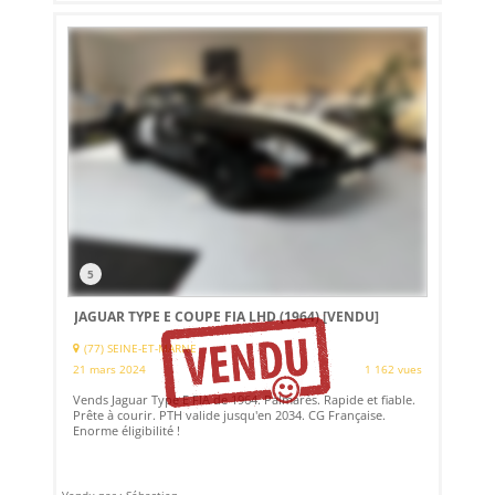
5
JAGUAR TYPE E COUPE FIA LHD (1964)
[VENDU]
(77) SEINE-ET-MARNE
21 mars 2024
1 162 vues
Vends Jaguar Type E FIA de 1964. Palmarès. Rapide et fiable.
Prête à courir. PTH valide jusqu'en 2034. CG Française.
Enorme éligibilité !