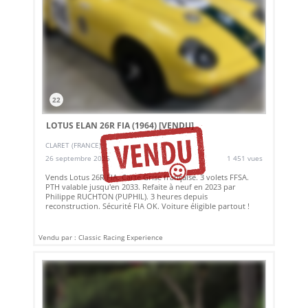
22
LOTUS ELAN 26R FIA (1964)
[VENDU]
CLARET (FRANCE)
26 septembre 2025
1 451 vues
Vends Lotus 26R FIA. Carte Grise française. 3 volets FFSA.
PTH valable jusqu'en 2033. Refaite à neuf en 2023 par
Philippe RUCHTON (PUPHIL). 3 heures depuis
reconstruction. Sécurité FIA OK. Voiture éligible partout !
Vendu par : Classic Racing Experience