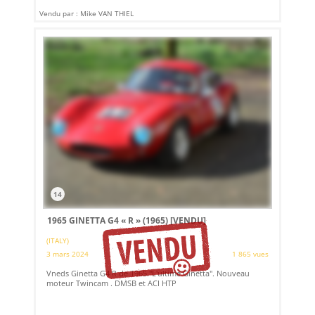
Vendu par : Mike VAN THIEL
14
1965 GINETTA G4 « R » (1965)
[VENDU]
(ITALY)
3 mars 2024
1 865 vues
Vneds Ginetta G4 R de 1965."L'ultime Ginetta". Nouveau
moteur Twincam . DMSB et ACI HTP