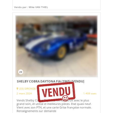
Vendu par : Mike VAN THIEL
29
SHELBY COBRA DAYTONA FIA (1965)
[VENDU]
(33) GIRONDE
2 mars 2024
1 408 vues
Vends Shelby Cobra Daytona FIA. construit avec le plus
grand soin, et utilise el meilleures pièces. Etat quasi neuf.
Vient avec son PTH, et une carte Grise française normale.
Renseignements sur demande