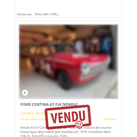
Vendu par : Mike VAN THIEL
5
FORD CORTINA GT FIA
[VENDU]
LANAKEN (BELGIQUE)
24 décembre 2023
1 339 vues
Vends Ford Cortina GT FIA de 1695. "La voiture de course
historique abordable par excellence". Pré-crossflow Kent
156 ch. FIA HTP jusqu'en 2026