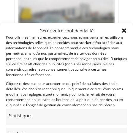
Gérez votre confidentialité
Pour offrir les meilleures expériences, nous et nos partenaires utilisons
des technologies telles que les cookies pour stocker et/ou accéder aux
informations de l’appareil. Le consentement à ces technologies nous
permettra, ainsi qu’à nos partenaires, de traiter des données
personnelles telles que le comportement de navigation ou des ID uniques
10
sur ce site et afficher des publicités (non-) personnalisées. Ne pas
consentir ou retirer son consentement peut nuire à certaines
CORVETTE C2 FIA 1965 (1965)
[VENDU]
fonctionnalités et fonctions.
CLARET (FRANCE)
Cliquez ci-dessous pour accepter ce qui précède ou faites des choix
10 octobre 2024
619 vues
détaillés. Vos choix seront appliqués uniquement à ce site. Vous pouvez
Vends Corvette C2 FIA de 1965. Restaurée "on the button".
modifier vos réglages à tout moment, y compris le retrait de votre
100% conforme à sa fiche FIA. Prête à rouler. Eligibilité
consentement, en utilisant les boutons de la politique de cookies, ou en
fantastique !
cliquant sur l’onglet de gestion du consentement en bas de l’écran.
Statistiques
Vendu par : Classic Racing Experience