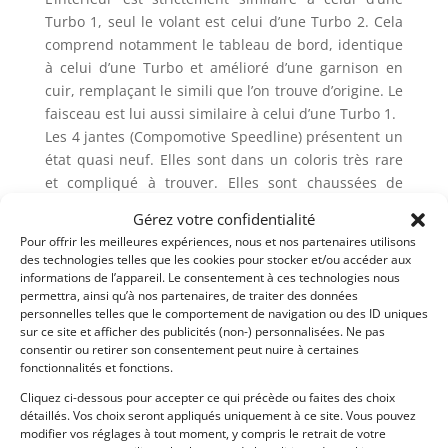
Turbo 1, seul le volant est celui d’une Turbo 2. Cela
comprend notamment le tableau de bord, identique
à celui d’une Turbo et amélioré d’une garnison en
cuir, remplaçant le simili que l’on trouve d’origine. Le
faisceau est lui aussi similaire à celui d’une Turbo 1.
Les 4 jantes (Compomotive Speedline) présentent un
état quasi neuf. Elles sont dans un coloris très rare
et compliqué à trouver. Elles sont chaussées de
pneus Toyo Proxes proche du neuf.
Gérez votre confidentialité
La peinture blanc nacré est en très bel état. Elle
Pour offrir les meilleures expériences, nous et nos partenaires utilisons
aurait été produite à une cinquantaine
des technologies telles que les cookies pour stocker et/ou accéder aux
d’exemplaires seulement (dans la configuration avec
informations de l’appareil. Le consentement à ces technologies nous
permettra, ainsi qu’à nos partenaires, de traiter des données
les bas de caisse blanc nacré au lieu du noir).
personnelles telles que le comportement de navigation ou des ID uniques
L’un des principaux atouts de cet exemplaire est sa
sur ce site et afficher des publicités (non-) personnalisées. Ne pas
préparation moteur réalisée par Didier SERRES
consentir ou retirer son consentement peut nuire à certaines
(société Concept Car) spécialiste reconnu des
fonctionnalités et fonctions.
Renault 5 Turbo. Celui-ci a réalisé un dossier photos
Cliquez ci-dessous pour accepter ce qui précède ou faites des choix
complet. Chaque étape de la préparation y est
détaillés. Vos choix seront appliqués uniquement à ce site. Vous pouvez
modifier vos réglages à tout moment, y compris le retrait de votre
mentionnée.