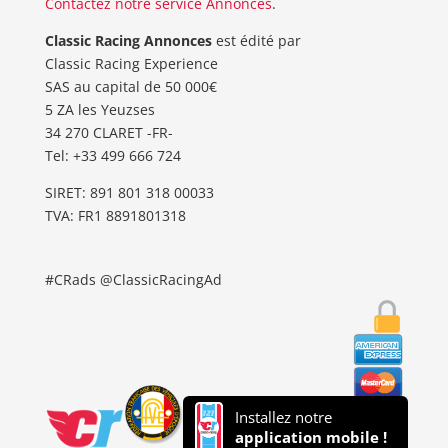
Contactez notre service Annonces
.
Classic Racing Annonces
est édité par
Classic Racing Experience
SAS au capital de 50 000€
5 ZA les Yeuzses
34 270 CLARET -FR-
Tel: ‭+33 499 666 724‬
SIRET: 891 801 318 00033
TVA: FR1 8891801318
#CRads @ClassicRacingAd
Installez notre
application mobile !