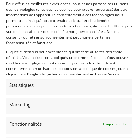
Pour offrir les meilleures expériences, nous et nos partenaires utilisons
produite directement dans les ateliers du carrossier
des technologies telles que les cookies pour stocker et/ou accéder aux
Bertone. Certains critiques de l’époque ont reproché
informations de l’appareil. Le consentement à ces technologies nous
à Bertone d’avoir repris, pour la face avant avec les
permettra, ainsi qu’à nos partenaires, de traiter des données
phares inclinés, le dessin qu’il avait créé pour le
personnelles telles que le comportement de navigation ou des ID uniques
sur ce site et afficher des publicités (non-) personnalisées. Ne pas
prototype de la « Chevrolet Corvair Bertone Testudo
consentir ou retirer son consentement peut nuire à certaines
», réalisé par le carrossier implanté à Grugliasco
fonctionnalités et fonctions.
près de Turin en 1963.
Cliquez ci-dessous pour accepter ce qui précède ou faites des choix
détaillés. Vos choix seront appliqués uniquement à ce site. Vous pouvez
Demandez une expertise de ce modèle
modifier vos réglages à tout moment, y compris le retrait de votre
consentement, en utilisant les boutons de la politique de cookies, ou en
cliquant sur l’onglet de gestion du consentement en bas de l’écran.
Partager cette annonce
Statistiques
Marketing
Fonctionnalités
Toujours activé