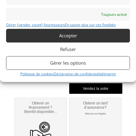
Voir les 6 annonces de
AUTOSALON VALENCIA
Toujours activé
Publié: 31 juillet 2017 (il y a 9 ans)
Voitures de collection
Gérer {vendor_count} fournisseurs
En savoir plus sur ces finalités
Italiennes
Accepter
SEAT
850
Refuser
1970
Gérer les options
Politique de cookies
Déclaration de confidentialité
Imprint
Modifier mon annonce
Obtenir un
Obtenir un tarif
financement ?
d’assurance?
Bientôt disponible...
Véhicule non éligible.