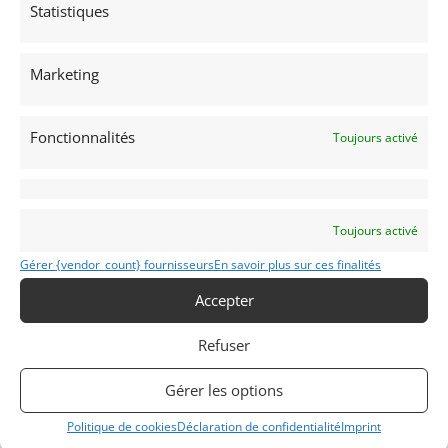
Statistiques
Voir les 29 annonces de
Vintage-Garage
Marketing
Publié: 20 novembre 2018 (il y a 8 ans)
AUTO
PIÈCES DÉTACHÉES
Fonctionnalités
Toujours activé
Moteurs et boîtes
Toujours activé
Gérer {vendor_count} fournisseurs
En savoir plus sur ces finalités
Modifier mon annonce
Accepter
Contacter le vendeur par mail
Refuser
Téléphone
Gérer les options
Politique de cookies
Déclaration de confidentialité
Imprint
Signaler vendu