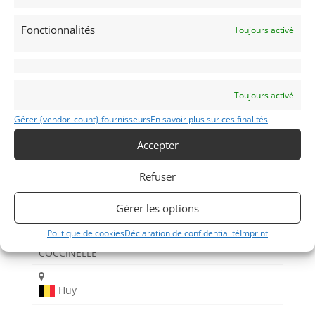
Fonctionnalités
Toujours activé
Voir les 161 annonces de
MY VINTAGE
Toujours activé
Publié: 23 août 2022 (il y a 4 ans)
Gérer {vendor_count} fournisseurs
En savoir plus sur ces finalités
AUTO
Accepter
Voitures de collection
Allemandes
Refuser
Gérer les options
Politique de cookies
Déclaration de confidentialité
Imprint
COCCINELLE
Huy