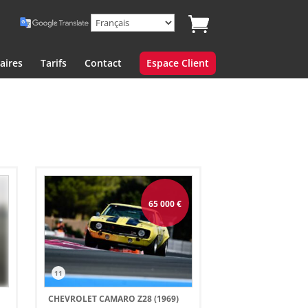
aires
Tarifs
Contact
Espace Client
65 000
€
11
CHEVROLET CAMARO Z28 (1969)