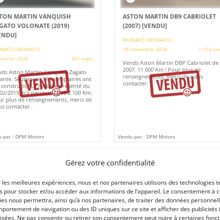
TON MARTIN VANQUISH
ASTON MARTIN DB9 CABRIOLET
GATO VOLONATE (2019)
(2007)
[VENDU]
ENDU]
MONACO (MONACO)
NACO (MONACO)
18 novembre 2024
1 103 vu
janvier 2025
381 vues
Vends Aston Martin DBP Cabriolet de
2007. 11 000 Km ! Pour plus de
ds Aston Martin Vanquish Zagato
renseignements, merci de nous
ante. Seulement 99 exemplaires ont
contacter.
 construits ! Le modèle présenté du
02/2019, n'a parcouru que 2 100 Km.
r plus de renseignements, merci de
s contacter.
 par : DPM Motors
Vendu par : DPM Motors
Gérez votre confidentialité
r les meilleures expériences, nous et nos partenaires utilisons des technologies t
es pour stocker et/ou accéder aux informations de l’appareil. Le consentement à 
es nous permettra, ainsi qu’à nos partenaires, de traiter des données personnell
portement de navigation ou des ID uniques sur ce site et afficher des publicités 
isées. Ne pas consentir ou retirer son consentement peut nuire à certaines fonct