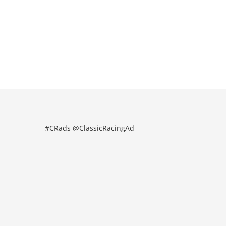
#CRads @ClassicRacingAd