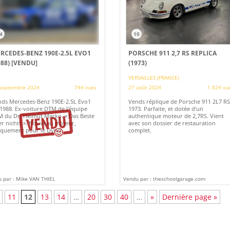
4
10
RCEDES-BENZ 190E-2.5L EVO1
PORSCHE 911 2,7 RS REPLICA
988)
[VENDU]
(1973)
VERSAILLES (FRANCE)
septembre 2024
744 vues
27 août 2024
1 824 vu
ds Mercedes-Benz 190E-2.5L Evo1
Vends réplique de Porsche 911 2L7 RS
1988. Ex-voiture DTM de l'équipe
1973. Parfaite, et dotée d'un
 du Dr. Helmut Marko. « Das Beste
authentique moteur de 2,7RS. Vient
r nichts ». Nouveau moteur,
avec son dossier de restauration
quement pour le Dyno.
complet.
 par : Mike VAN THIEL
Vendu par : theschoolgarage.com
11
12
13
14
…
20
30
40
…
»
Dernière page »