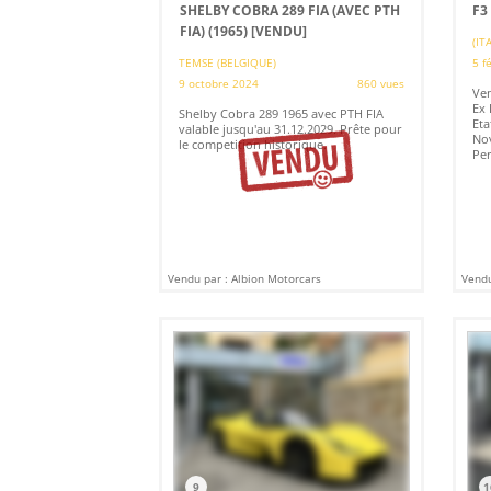
SHELBY COBRA 289 FIA (AVEC PTH
F3
FIA) (1965)
[VENDU]
(IT
TEMSE (BELGIQUE)
5 f
9 octobre 2024
860 vues
Ven
Ex 
Shelby Cobra 289 1965 avec PTH FIA
Eta
valable jusqu'au 31.12.2029. Prête pour
No
le competition historique.
Per
Vendu par : Albion Motorcars
Vendu
9
1