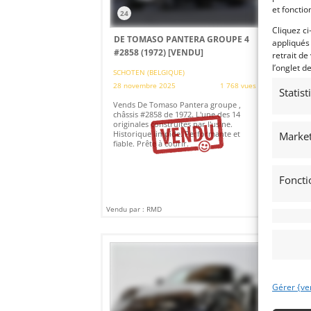
et fonctio
24
1
Cliquez ci
DE TOMASO PANTERA GROUPE 4
19
appliqués
#2858 (1972)
[VENDU]
GP
retrait de
l’onglet d
SCHOTEN (BELGIQUE)
28 novembre 2025
1 768 vues
17 
Statis
Vends De Tomaso Pantera groupe ,
Ven
châssis #2858 de 1972. L'une des 14
Pré
originales construites par l'usine.
Imm
Historique limpide. Performante et
Nou
Market
fiable. Prête à courir.
vit
pou
Foncti
Vendu par : RMD
Vendu
Gérer {ve