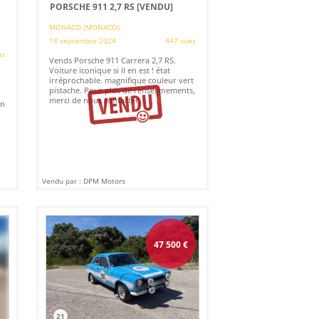
PORSCHE 911 2,7 RS
[VENDU]
MONACO (MONACO)
18 septembre 2024
447 vues
es
Vends Porsche 911 Carrera 2,7 RS.
Voiture iconique si il en est ! état
irréprochable. magnifique couleur vert
pistache. Pour plus de renseignements,
merci de nous contacter.
on
Vendu par : DPM Motors
47 500
€
21