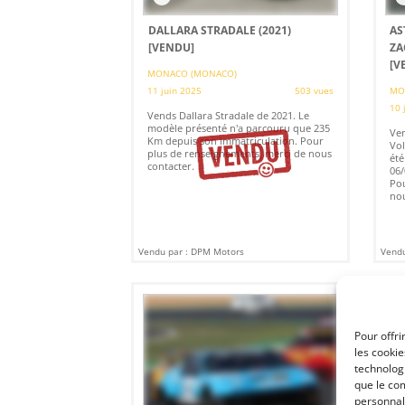
DALLARA STRADALE (2021)
AS
[VENDU]
ZA
[V
MONACO (MONACO)
11 juin 2025
503 vues
MO
10 
Vends Dallara Stradale de 2021. Le
modèle présenté n'a parcouru que 235
Ven
Km depuis son immatriculation. Pour
Vol
plus de renseignements, merci de nous
été
contacter.
06/
Pou
nou
Vendu par : DPM Motors
Vendu
Pour offri
les cooki
technologi
que le com
personnal