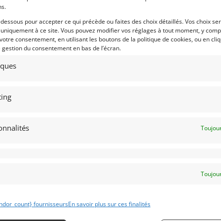
ns.
1
15
-dessous pour accepter ce qui précède ou faites des choix détaillés. Vos choix se
96 PEUGEOT 106 RALLY 1600 «
MCLAREN M4A FORMULA 2 (1968
 uniquement à ce site. Vous pouvez modifier vos réglages à tout moment, y compr
A » (1996)
[VENDU]
[VENDU]
 votre consentement, en utilisant les boutons de la politique de cookies, ou en cli
e gestion du consentement en bas de l’écran.
septembre 2024
867 vues
4 septembre 2024
792 vu
tiques
ds Peugeot 106 Rally 1600 « GpA ».
Vends McLaren M4A Formula 2 de
parée pour la piste.
1968. Voiture originale de l'équipe
atriculation néerlandaise d'origine.
Chequered Flag. Châssis M4A
veau moteur 140Hp et boîte de
#200/20/F. Moteur Ford 1600cc FVA
ing
esse en 2023. Pas de rouille et légale
avec injection Lucas, Hewland FT200.
r la route
Pilotée à l'époque par Robin Widdows
onnalités
Toujour
 par : Mike VAN THIEL
Vendu par : Mike VAN THIEL
Toujour
ndor_count} fournisseurs
En savoir plus sur ces finalités