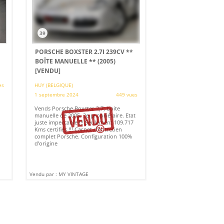
39
PORSCHE BOXSTER 2.7I 239CV **
BOÎTE MANUELLE ** (2005)
[VENDU]
es
HUY (BELGIQUE)
1 septembre 2024
449 vues
Vends Porsche Boxster 2,7, boite
manuelle de 2005. 2e propriétaire. Etat
juste impeccable !!! Seulement 109.717
Kms certifiés !!! Carnet d'entretien
complet Porsche. Configuration 100%
d’origine
Vendu par : MY VINTAGE