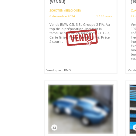
[VENDU]
(1
SCHOTEN (BELGIQUE)
CLA
6 décembre 2024
1 139 vues
22 
Vends BMW CSL 3.5L Groupe 2 FIA. Au
Ve
top de la préparation, incluant la
197
fameuse culasse 24 soupapes. PTH FIA,
châ
Carte Grise. Très belle éligibilité. Prête
Hew
à courir.
int
Exc
mot
bud
rec
Vendu par : RMD
Vendu
42