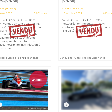
974)
[VENDU]
[VENDU]
RET (FRANCE)
CLARET (FRANCE)
mars 2025
5 001 vues
10 octobre 2024
619 vu
nds CESCA SPORT PROTO 2L de
Vends Corvette C2 FIA de 1965.
4. Vendue en tant que "Rolling
Restaurée "on the button". 100%
ssis" : Châssis, carrosserie et Boite
conforme à sa fiche FIA. Prête à rouler
land FT200. Historique très
Eligibilité fantastique !
éressant. Très bien construite.
ellente éligibilité. Différents
eurs possibles en fonction du
get. Possibilité BDA injection à
onstruire...
 par : Classic Racing Experience
Vendu par : Classic Racing Experience
45 000
€
7
5