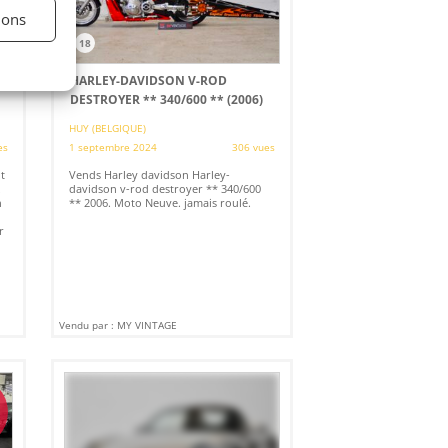
ions
18
HARLEY-DAVIDSON V-ROD
DESTROYER ** 340/600 ** (2006)
HUY (BELGIQUE)
es
1 septembre 2024
306 vues
t
Vends Harley davidson Harley-
.
davidson v-rod destroyer ** 340/600
n
** 2006. Moto Neuve. jamais roulé.
r
Vendu par : MY VINTAGE