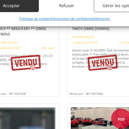
Accepter
Refuser
Gérer les opt
3
39
Politique de cookies
Déclaration de confidentialité
Imprint
RD FOCUS RS MKI 2.0I 16V
AUDI TT CABRIOLET 1.8 TURBO
5CV ** 0032/4.501 ** (2002)
180CV (2000)
[VENDU]
ENDU]
HUY (BELGIQUE)
 (BELGIQUE)
1 septembre 2024
102 vu
eptembre 2024
202 vues
Vends Audi Tt 05/2000. État strictemen
impeccable !!! Très belle configuration
ds Ford Focus RS MK1. 2.0L 215 CV
2e propriétaire. Historique d’entretie
2002. N° 32/4501. Unique et
complet. Entretien effectué avant la
irable. Très bon investissement.
livraison. Véhicule pour collectionneu
 par : MY VINTAGE
Vendu par : MY VINTAGE
PSD