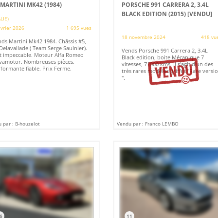
 MARTINI MK42 (1984)
PORSCHE 991 CARRERA 2, 3.4L
BLACK EDITION (2015)
[VENDU]
ALIE)
évrier 2026
1 695 vues
18 novembre 2024
418 vu
ds Martini Mk42 1984. Châssis #5,
Delavallade ( Team Serge Saulnier).
Vends Porsche 991 Carrera 2, 3.4L
t impeccable. Moteur Alfa Romeo
Black edition, boite Mécanique 7
vamotor. Nombreuses pièces.
vitesses, 71000 kms. Il s'agit d'un des
formante fiable. Prix Ferme.
très rares modèles griffés "Rare versi
".
 par : B-houzelot
Vendu par : Franco LEMBO
6
11