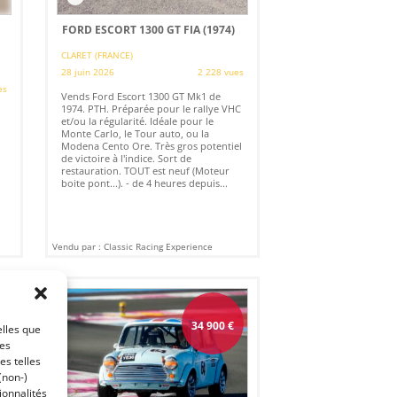
FORD ESCORT 1300 GT FIA (1974)
CLARET (FRANCE)
28 juin 2026
2 228 vues
es
Vends Ford Escort 1300 GT Mk1 de
1974. PTH. Préparée pour le rallye VHC
et/ou la régularité. Idéale pour le
Monte Carlo, le Tour auto, ou la
Modena Cento Ore. Très gros potentiel
de victoire à l'indice. Sort de
restauration. TOUT est neuf (Moteur
boite pont...). - de 4 heures depuis...
Vendu par : Classic Racing Experience
34 900
€
elles que
ces
es telles
(non-)
ionnalités