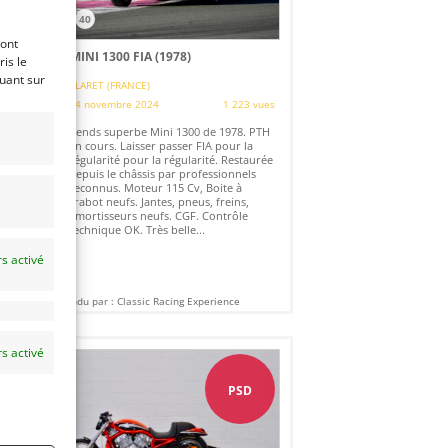
40
ront
)
MINI 1300 FIA (1978)
is le
quant sur
CLARET (FRANCE)
24 novembre 2024
1 223 vues
es
Vends superbe Mini 1300 de 1978. PTH
en cours. Laisser passer FIA pour la
régularité pour la régularité. Restaurée
depuis le châssis par professionnels
reconnus. Moteur 115 Cv, Boite à
crabot neufs. Jantes, pneus, freins,
amortisseurs neufs. CGF. Contrôle
.
technique OK. Très belle...
s activé
Vendu par : Classic Racing Experience
s activé
PSD