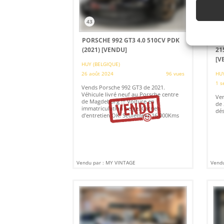
43
4
PORSCHE 992 GT3 4.0 510CV PDK
FO
(2021)
[VENDU]
21
[V
HUY (BELGIQUE)
26 août 2024
96 vues
HUY
1 s
Vends Porsche 992 GT3 de 2021.
Véhicule livré neuf au Porsche centre
Ven
de Magdeburg !!! Voiture en
de 
immatriculation belge. Carnet
dés
d’entretien OK. Seulement 16.000Kms
Vendu par : MY VINTAGE
Vendu