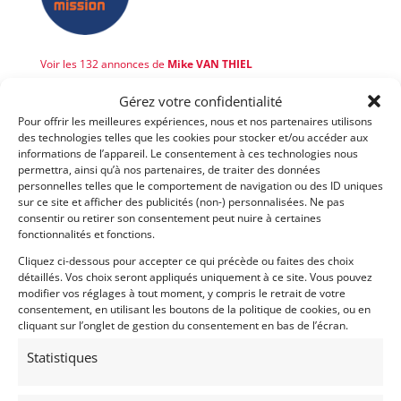
Voir les 132 annonces de
Mike VAN THIEL
Publié: 28 novembre 2024 (il y a 2 ans)
Gérez votre confidentialité
Pour offrir les meilleures expériences, nous et nos partenaires utilisons
AUTO
des technologies telles que les cookies pour stocker et/ou accéder aux
Voitures de collection
informations de l’appareil. Le consentement à ces technologies nous
Anglaises
permettra, ainsi qu’à nos partenaires, de traiter des données
personnelles telles que le comportement de navigation ou des ID uniques
sur ce site et afficher des publicités (non-) personnalisées. Ne pas
consentir ou retirer son consentement peut nuire à certaines
100
fonctionnalités et fonctions.
1958
Cliquez ci-dessous pour accepter ce qui précède ou faites des choix
détaillés. Vos choix seront appliqués uniquement à ce site. Vous pouvez
modifier vos réglages à tout moment, y compris le retrait de votre
consentement, en utilisant les boutons de la politique de cookies, ou en
cliquant sur l’onglet de gestion du consentement en bas de l’écran.
Modifier mon annonce
Statistiques