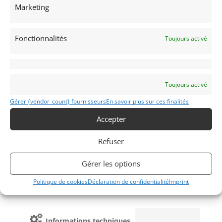
Marketing
Obtenir un
Obtenir un tarif
financement ?
d’assurance?
Bientôt disponible...
Fonctionnalités
Véhicule non éligible.
Toujours activé
Toujours activé
Gérer {vendor_count} fournisseurs
En savoir plus sur ces finalités
Obtenir une
expertise?
Accepter
Refuser
Gérer les options
Politique de cookies
Déclaration de confidentialité
Imprint
Informations techniques