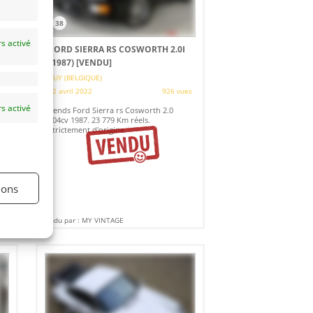
38
s activé
FORD SIERRA RS COSWORTH 2.0I
(1987)
[VENDU]
HUY (BELGIQUE)
es
22 avril 2022
926 vues
s activé
Vends Ford Sierra rs Cosworth 2.0
204cv 1987. 23 779 Km réels.
Strictement d'origine.
ions
Vendu par : MY VINTAGE