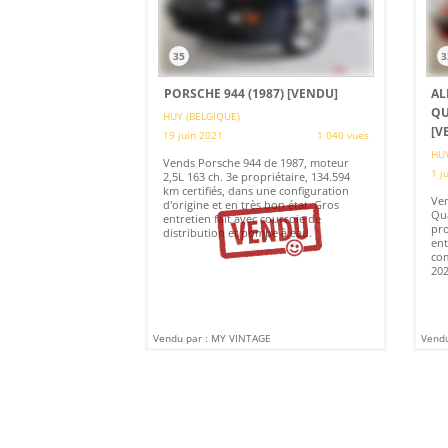
35
3
PORSCHE 944 (1987)
[VENDU]
AL
QU
HUY (BELGIQUE)
[V
19 juin 2021
1 040 vues
HUY
Vends Porsche 944 de 1987, moteur
1 j
2,5L 163 ch. 3e propriétaire, 134.594
km certifiés, dans une configuration
Ven
d'origine et en très bon état. Gros
Qua
entretien fait avec courroie de
pro
distribution et pompe à eau.
ent
com
202
Vendu par : MY VINTAGE
Vendu