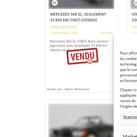
55
3
MERCEDES 560 SL. SEULEMENT
VO
37.850 KM (1987)
[VENDU]
23
TEMSE (BELGIQUE)
HUY
11 décembre 2024
790 vues
3 d
Mercedes 560 SL (1987). Rare version
Ven
japonaise avec seulement 37.850 km
pré
depuis neuf.
per
Pour offri
Mot
ban
les cooki
Sad
technologi
de 
que le com
personnal
et fonctio
Vendu par : Albion Motorcars
Vendu
Cliquez ci
appliqués
retrait de
l’onglet d
Statis
Market