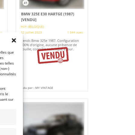
41
BMW 325E E30 HARTGE (1987)
[VENDU]
HUY (BELGIQUE)
es
22 juillet 2023
1 044 vues
t
Vends Bmw 325e 1987. Configuration
e
100% d'origine, aucune présence de
rouille, contrôle technique à jour.
elles que
ces
es telles
(non-)
ionnalités
Vendu par : MY VINTAGE
ront
is le
quant sur