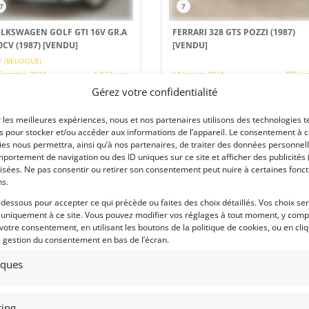
7
7
LKSWAGEN GOLF GTI 16V GR.A
FERRARI 328 GTS POZZI (1987)
0CV (1987)
[VENDU]
[VENDU]
 (BELGIQUE)
écembre 2024
1 023 vues
14 janvier 2024
775 vu
Gérez votre confidentialité
ds VW Golf 2 16s Groupe A
Vends Ferrari 328 GTS 1987. Seulemen
parée pour le rallye. Voiture
27 910 km, jamais repeinte ! Historiqu
formante,suivie et entretenue.
limpide. Carnet. Révisée. Prête à
r les meilleures expériences, nous et nos partenaires utilisons des technologies t
eur ABF 230ch/23kg(feuille de
prendre la route !
c/facture...). Boîte séquentielle
es pour stocker et/ou accéder aux informations de l’appareil. Le consentement à 
ev ST 82-14(175km/8000tr). Joli lot
es nous permettra, ainsi qu’à nos partenaires, de traiter des données personnell
bord.
portement de navigation ou des ID uniques sur ce site et afficher des publicités 
isées. Ne pas consentir ou retirer son consentement peut nuire à certaines fonct
ns.
 par : MY VINTAGE
Vendu par : Franco LEMBO
-dessous pour accepter ce qui précède ou faites des choix détaillés. Vos choix se
 uniquement à ce site. Vous pouvez modifier vos réglages à tout moment, y compr
 votre consentement, en utilisant les boutons de la politique de cookies, ou en cli
e gestion du consentement en bas de l’écran.
tiques
ing