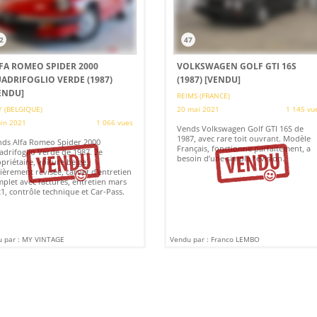
2
47
FA ROMEO SPIDER 2000
VOLKSWAGEN GOLF GTI 16S
ADRIFOGLIO VERDE (1987)
(1987)
[VENDU]
ENDU]
REIMS (FRANCE)
 (BELGIQUE)
20 mai 2021
1 145 vu
uin 2021
1 066 vues
Vends Volkswagen Golf GTI 16S de
1987, avec rare toit ouvrant. Modèle
ds Alfa Romeo Spider 2000
Français, fonctionne parfaitement, a
drifoglio Verde de 1987. 2e
besoin d’une simple révision.
priétaire, voiture belge,
ièrement révisée, carnet d'entretien
plet avec factures, entretien mars
1, contrôle technique et Car-Pass.
 par : MY VINTAGE
Vendu par : Franco LEMBO