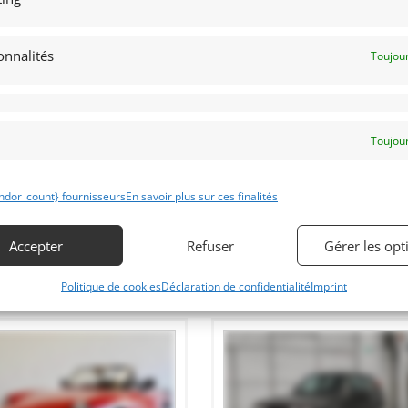
3
34
onnalités
Toujour
UGEOT 205 1.6 GTI 105CV (1987)
CITROEN 2CV 6 SPECIAL (1987)
ENDU]
[VENDU]
 (BELGIQUE)
HUY (BELGIQUE)
novembre 2022
1 442 vues
23 août 2022
1 479 vu
Toujour
ds 205 1.6 GT1 105 Cv de 1987. Etat
Vends Citroen 2cv 1987. Livrée neuve
eccable. 150.000 kms. Véhicule livré
au Garage C.D.A. de Bruxelles
c contrôle technique et Car-Pass
(Belgique) le 06/05/1987 (Carnet
d’entretien d’origine à l'appui). 2e
propriétaire. Jamais restaurée
ndor_count} fournisseurs
En savoir plus sur ces finalités
Accepter
Refuser
Gérer les opt
Politique de cookies
Déclaration de confidentialité
Imprint
 par : MY VINTAGE
Vendu par : MY VINTAGE