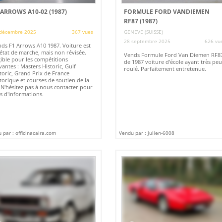
 ARROWS A10-02 (1987)
FORMULE FORD VANDIEMEN
RF87 (1987)
décembre 2025
367 vues
GENEVE (SUISSE)
28 septembre 2025
626 vu
ds F1 Arrows A10 1987. Voiture est
état de marche, mais non révisée.
Vends Formule Ford Van Diemen RF8
gible pour les compétitions
de 1987 voiture d'école ayant très peu
vantes : Masters Historic, Gulf
roulé. Parfaitement entretenue.
toric, Grand Prix de France
torique et courses de soutien de la
 N'hésitez pas à nous contacter pour
s d'informations.
 par : officinacaira.com
Vendu par : julien-6008