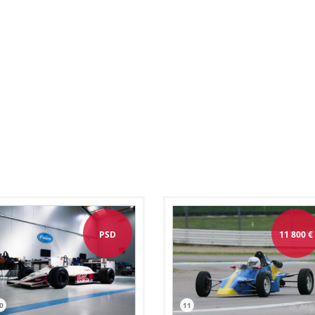
PSD
11 800
€
0
11