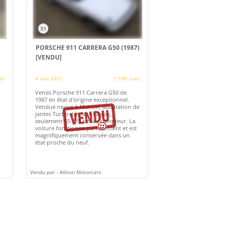
31
PORSCHE 911 CARRERA G50 (1987)
[VENDU]
es
4 mai 2021
1 598 vues
Vends Porsche 911 Carrera G50 de
1987 en état d'origine exceptionnel.
Vendue neuve à Munich, adaptation de
jantes Turbo dès la livraison,
seulement 55.135 km au compteur. La
voiture fonctionne parfaitement et est
magnifiquement conservée dans un
état proche du neuf.
Vendu par : Albion Motorcars