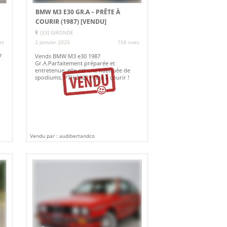
BMW M3 E30 GR.A – PRÊTE À
COURIR (1987)
[VENDU]
(33) GIRONDE
es
2 janvier 2025
758 vues
7
Vends BMW M3 e30 1987
Gr.A.Parfaitement préparée et
entretenue, elle est une habituée de
spodiums. PTH 2029 Prête à courir !
Vendu par : audibertandco