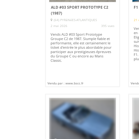
ALD #03 SPORT PROTOTYPE C2
F1
(1987)
(64) PYRéNéES-ATLANTIQUES
21 
2 mai 2026
395 vues
Ven
en 
Vends ALD #03 Sport Prototype
Eli
Groupe C2 de 1987. Siumple fiable et
sui
performante, elle est certainement le
His
ticket d'entrée le plus abordable pour
His
participer aux prestigieuses épreuves
F1.
du Groupe C ou encore au Mans
plu
Classic.
Vendu par : www.bscc.fr
Vendu