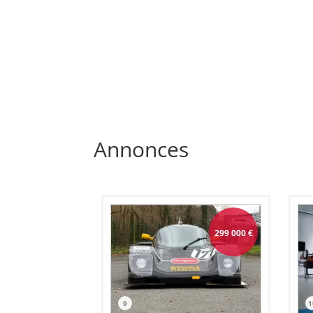
Annonces
299 000
€
9
1