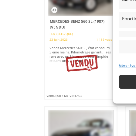
41
3
Foncti
MERCEDES-BENZ 560 SL (1987)
PE
[VENDU]
[V
HUY (BELGIQUE)
HUY
23 juin 2023
1 189 vues
15 
Vends Mercedes 560 SL, état concours.
Ven
3 ème mains. Kilométrage garanti. Très
imp
rare avec un historique aussi limpide
ave
et dans un si bel état.
Gérer {ve
Vendu par : MY VINTAGE
Vendu