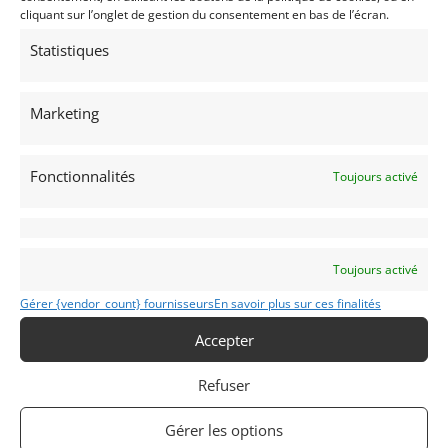
cliquant sur l’onglet de gestion du consentement en bas de l’écran.
Statistiques
Voir les 16 annonces de
springbok
Publié: 14 avril 2017 (il y a 9 ans)
Marketing
AUTO
Grand Tourisme [GT]
Voitures de collection
Allemandes
Fonctionnalités
Toujours activé
Toujours activé
RS
Gérer {vendor_count} fournisseurs
En savoir plus sur ces finalités
J
Accepter
1987
Refuser
ISERNHAGEN
Gérer les options