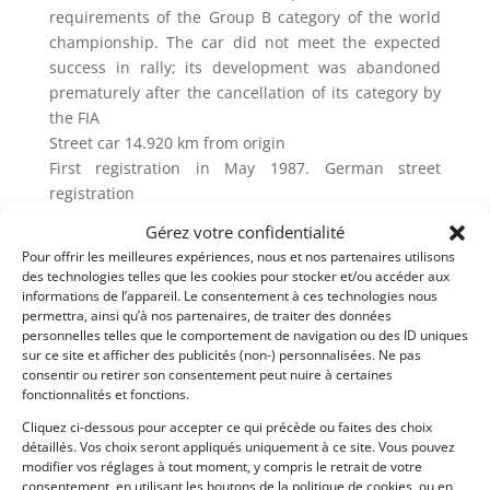
requirements of the Group B category of the world
championship. The car did not meet the expected
success in rally; its development was abandoned
prematurely after the cancellation of its category by
the FIA
Street car 14.920 km from origin
First registration in May 1987. German street
registration
All documents available
Gérez votre confidentialité
Pour offrir les meilleures expériences, nous et nos partenaires utilisons
Demandez une expertise de ce modèle
des technologies telles que les cookies pour stocker et/ou accéder aux
informations de l’appareil. Le consentement à ces technologies nous
permettra, ainsi qu’à nos partenaires, de traiter des données
Partager cette annonce
personnelles telles que le comportement de navigation ou des ID uniques
sur ce site et afficher des publicités (non-) personnalisées. Ne pas
consentir ou retirer son consentement peut nuire à certaines
fonctionnalités et fonctions.
Cliquez ci-dessous pour accepter ce qui précède ou faites des choix
détaillés. Vos choix seront appliqués uniquement à ce site. Vous pouvez
modifier vos réglages à tout moment, y compris le retrait de votre
consentement, en utilisant les boutons de la politique de cookies, ou en