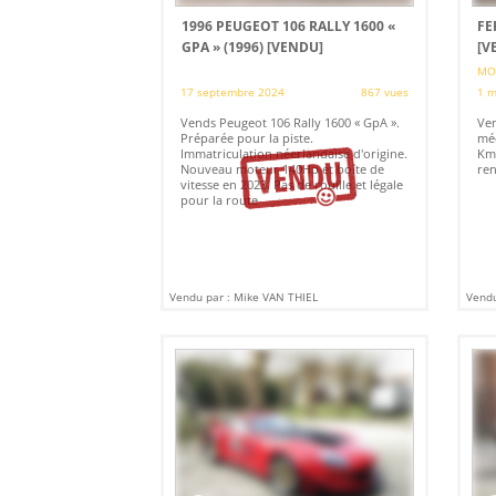
1996 PEUGEOT 106 RALLY 1600 «
FE
GPA » (1996)
[VENDU]
[V
MO
17 septembre 2024
867 vues
1 m
Vends Peugeot 106 Rally 1600 « GpA ».
Ven
Préparée pour la piste.
méc
Immatriculation néerlandaise d'origine.
Km.
Nouveau moteur 140Hp et boîte de
re
vitesse en 2023. Pas de rouille et légale
pour la route
Vendu par : Mike VAN THIEL
Vendu