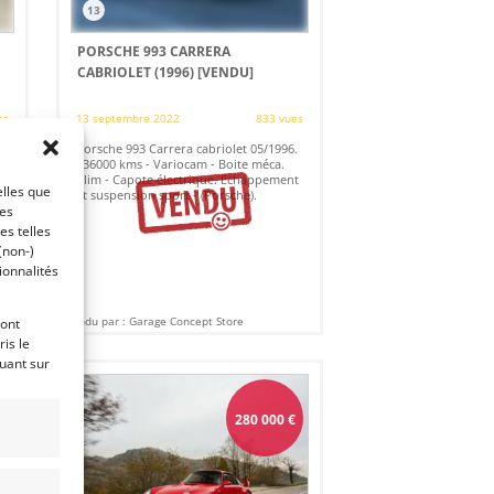
13
PORSCHE 993 CARRERA
CABRIOLET (1996)
[VENDU]
es
13 septembre 2022
833 vues
Porsche 993 Carrera cabriolet 05/1996.
136000 kms - Variocam - Boite méca.
Clim - Capote électrique. Echappement
elles que
et suspension sport - (Porsche).
ces
es telles
(non-)
ionnalités
Vendu par : Garage Concept Store
ront
is le
quant sur
280 000
€