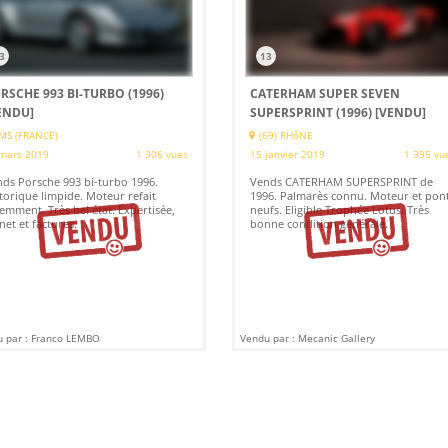
3
13
RSCHE 993 BI-TURBO (1996)
CATERHAM SUPER SEVEN
ENDU]
SUPERSPRINT (1996)
[VENDU]
MS (FRANCE)
(69) RHôNE
mars 2019
1 306 vues
15 janvier 2019
1 395 vu
ds Porsche 993 bi-turbo 1996.
Vends CATERHAM SUPERSPRINT de
torique limpide. Moteur refait
1996. Palmarès connu. Moteur et pon
emment. Très bel état. Expertisée,
neufs. Eligible Trophée Lotus. Très
net et factures.
bonne condition générale.
 par : Franco LEMBO
Vendu par : Mecanic Gallery