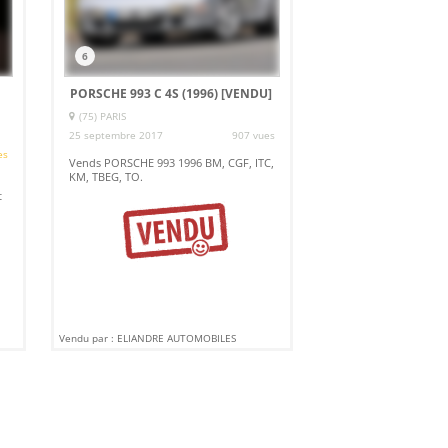
6
PORSCHE 993 C 4S (1996)
[VENDU]
(75) PARIS
25 septembre 2017
907 vues
es
Vends PORSCHE 993 1996 BM, CGF, ITC,
KM, TBEG, TO.
t
Vendu par : ELIANDRE AUTOMOBILES