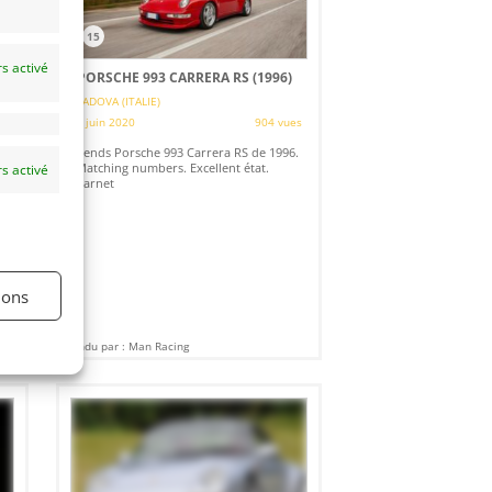
15
s activé
PORSCHE 993 CARRERA RS (1996)
PADOVA (ITALIE)
8 juin 2020
904 vues
es
Vends Porsche 993 Carrera RS de 1996.
Matching numbers. Excellent état.
s activé
 8
Carnet
ions
Vendu par : Man Racing