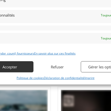
8
35
onnalités
Toujour
RSCHE 993 RS 1996 (1996)
DODGE VIPER RT10 (1996)
ENDU]
[VENDU]
MS (FRANCE)
juillet 2022
940 vues
16 septembre 2021
357 vu
Toujour
sche 993 RS 1996, importée en
Vends Dodge Viper RT10 de 1996. V10
nce en 2004, scrupuleusement
Litres. 20.175 kms.
retenu et moteur entièrement refait
y a 1000 kilomètres, livrée avec son
net d’entretien et nombreuses
ndor_count} fournisseurs
En savoir plus sur ces finalités
tures, Expertise et contrôle
hnique vierge.
Accepter
Refuser
Gérer les opt
Politique de cookies
Déclaration de confidentialité
Imprint
 par : Franco LEMBO
Vendu par : Mecanicimport