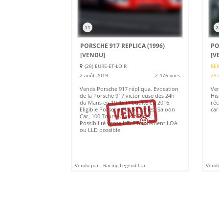
11
2
PORSCHE 917 REPLICA (1996)
PO
[VENDU]
[V
(28) EURE-ET-LOIR
REI
2 août 2019
2 476 vues
28 
Vends Porsche 917 répliqua. Evocation
Ven
de la Porsche 917 victorieuse des 24h
His
du Mans en 1970. Produite en 2016.
réc
Eligible Porsche Classic Series, Saloon
car
Car, 100 Tours, Classic Days...
Possibilité vente HT. Financement LOA
ou LLD possible.
Vendu par : Racing Legend Car
Vendu