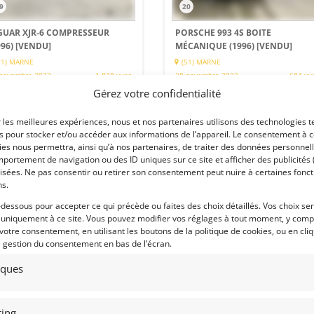
9
20
GUAR XJR-6 COMPRESSEUR
PORSCHE 993 4S BOITE
996)
[VENDU]
MÉCANIQUE (1996)
[VENDU]
51) MARNE
(51) MARNE
novembre 2022
1 838 vues
28 novembre 2022
684 vu
Gérez votre confidentialité
ds Jaguar XJR-6 de 1996. Deuxième
Vends Porsche 993 4S de 1996,
ns.Très bon état. CT Vierge. Révisée
affichant 108 955 Km !. Très bien
nt livraison. Prix sur demande.
équipée. Carnet, factures, Histones
r les meilleures expériences, nous et nos partenaires utilisons des technologies t
complet. Sera livrée révisée, rête à
prendre la route.
es pour stocker et/ou accéder aux informations de l’appareil. Le consentement à 
es nous permettra, ainsi qu’à nos partenaires, de traiter des données personnell
portement de navigation ou des ID uniques sur ce site et afficher des publicités 
isées. Ne pas consentir ou retirer son consentement peut nuire à certaines fonct
ns.
 par : Franco LEMBO
Vendu par : Franco LEMBO
-dessous pour accepter ce qui précède ou faites des choix détaillés. Vos choix se
 uniquement à ce site. Vous pouvez modifier vos réglages à tout moment, y compr
 votre consentement, en utilisant les boutons de la politique de cookies, ou en cli
e gestion du consentement en bas de l’écran.
tiques
ing