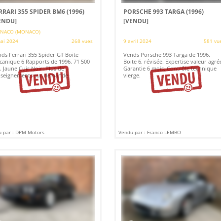
RRARI 355 SPIDER BM6 (1996)
PORSCHE 993 TARGA (1996)
ENDU]
[VENDU]
NACO (MONACO)
ai 2024
268 vues
9 avril 2024
581 vu
ds Ferrari 355 Spider GT Boite
Vends Porsche 993 Targa de 1996.
anique 6 Rapports de 1996. 71 500
Boite 6. révisée. Expertise valeur agré
 Jaune Cuir Noir. Plus de
Garantie 6 mois, Contrôle technique
nseignements sur demande.
vierge.
 par : DPM Motors
Vendu par : Franco LEMBO