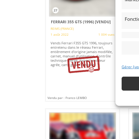
27
1
Foncti
FERRARI 355 GTS (1996)
[VENDU]
PO
[V
REIMS (FRANCE)
1 août 2022
1 004 vues
REI
19 
Vends Ferrari F355 GTS 1996, toujours
entretenu dans le réseau Ferrari,
Por
entièrement d’origine jamais modifiée,
Fra
carnet, manuel d’utilisation, Contrôle
ent
technique vierge, expertise valeur
il 
agrée, carte grise Française.
car
Gérer {ve
fac
tec
Vendu par : Franco LEMBO
Vendu