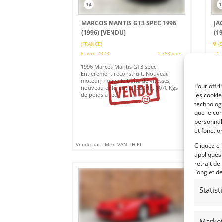
14
1
MARCOS MANTIS GT3 SPEC 1996
JA
(1996)
[VENDU]
(1
(FRANCE)
(
6 avril 2023
1 753 vues
28 
1996 Marcos Mantis GT3 spec.
Ven
Entièrement reconstruit. Nouveau
mai
moteur, nouvelle boîte de vitesses,
ava
Pour offri
nouveau différentiel. 580HP, 1070 Kgs
de poids à sec
les cooki
technologi
que le com
personnal
et fonctio
Vendu par : Mike VAN THIEL
Vendu
Cliquez ci
appliqués
retrait de
l’onglet d
Statis
Market