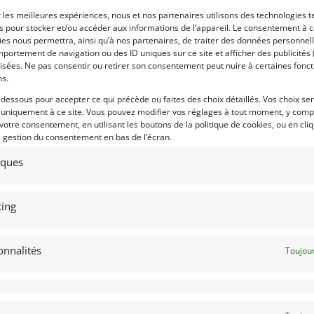
r les meilleures expériences, nous et nos partenaires utilisons des technologies t
Voir les 224 annonces 
es pour stocker et/ou accéder aux informations de l’appareil. Le consentement à 
es nous permettra, ainsi qu’à nos partenaires, de traiter des données personnell
Publié: 1 mai 2024 (il y a 2
portement de navigation ou des ID uniques sur ce site et afficher des publicités 
Catégorie :
isées. Ne pas consentir ou retirer son consentement peut nuire à certaines fonct
ns.
-dessous pour accepter ce qui précède ou faites des choix détaillés. Vos choix se
Marque :
 uniquement à ce site. Vous pouvez modifier vos réglages à tout moment, y compr
 votre consentement, en utilisant les boutons de la politique de cookies, ou en cli
e gestion du consentement en bas de l’écran.
tiques
Modèle :
Année :
ing
Lieu :
onnalités
Toujour