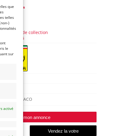
elles que
de
DPM Motors
ces
es telles
 ans)
(non-)
AUTO
ionnalités
Voitures de collection
Italiennes
ront
is le
quant sur
355
1996
MONACO
s activé
Modifier mon annonce