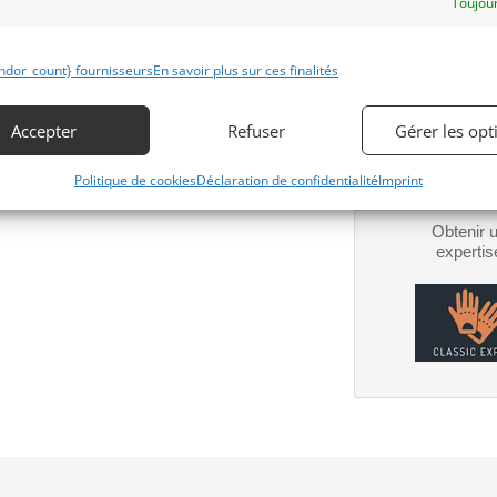
Toujour
Obtenir 
financeme
ndor_count} fournisseurs
En savoir plus sur ces finalités
Bientôt dispo
Accepter
Refuser
Gérer les opt
Politique de cookies
Déclaration de confidentialité
Imprint
Obtenir 
expertis