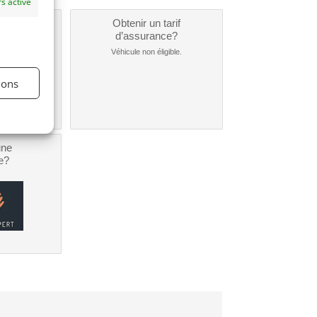
s activé
un
Obtenir un tarif
nt ?
d’assurance?
nible...
Véhicule non éligible.
ions
une
e?