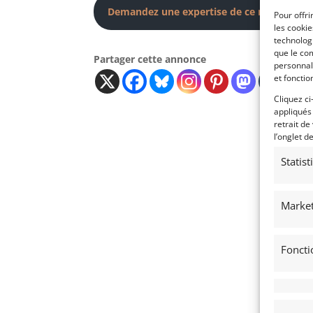
Demandez une expertise de ce modèle
Pour offri
les cooki
technologi
que le com
Partager cette annonce
personnal
et fonctio
Cliquez ci
appliqués
retrait de
l’onglet d
Statis
Market
Foncti