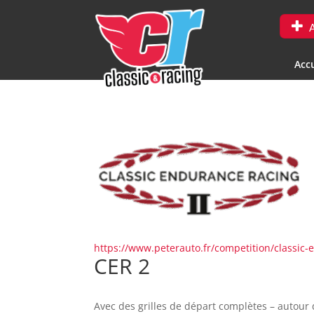
A
Accu
https://www.peterauto.fr/competition/classic-
CER 2
Avec des grilles de départ complètes – autour 