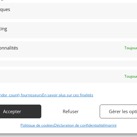
1976. L'une des meilleures
préparée par spécialiste, et sortant de
lisations de Bennet. Nouveau
révision. PTH et 3 volets FIA. Très bell
tiques
teur BDG, nouvelle homologation
éligibilité. Voiture très fiable
 HTP, prête pour la course. Très
performante et peu coûteuse à
e éligibilité.
l'entretien.
ing
onnalités
Toujour
 par : Mike VAN THIEL
Vendu par : CRads
Toujour
ndor_count} fournisseurs
En savoir plus sur ces finalités
Accepter
Refuser
Gérer les opt
Politique de cookies
Déclaration de confidentialité
Imprint