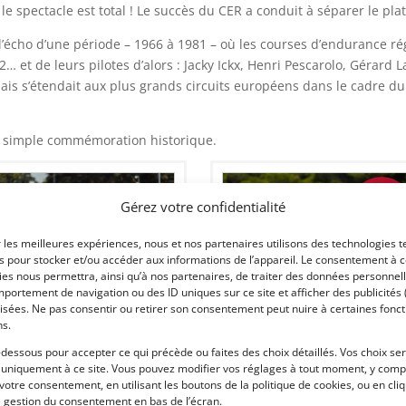
e spectacle est total ! Le succès du CER a conduit à séparer le pla
l’écho d’une période – 1966 à 1981 – où les courses d’endurance ré
 et de leurs pilotes d’alors : Jacky Ickx, Henri Pescarolo, Gérard L
ais s’étendait aux plus grands circuits européens dans le cadre
e simple commémoration historique.
Gérez votre confidentialité
89 900
€
r les meilleures expériences, nous et nos partenaires utilisons des technologies t
es pour stocker et/ou accéder aux informations de l’appareil. Le consentement à 
es nous permettra, ainsi qu’à nos partenaires, de traiter des données personnell
portement de navigation ou des ID uniques sur ce site et afficher des publicités 
0
70
isées. Ne pas consentir ou retirer son consentement peut nuire à certaines fonct
ns.
EVRON B36 CH-76-02 (1976)
CORVETTE C3 FIA ZL1 (1969)
-dessous pour accepter ce qui précède ou faites des choix détaillés. Vos choix se
CLARET (FRANCE)
 uniquement à ce site. Vous pouvez modifier vos réglages à tout moment, y compr
juin 2026
401 vues
19 juillet 2026
684 vu
 votre consentement, en utilisant les boutons de la politique de cookies, ou en cli
e gestion du consentement en bas de l’écran.
ds Chevron B36 châssis CH-76-02
Vends Corvette C3 ZL1 de 1969. Voitu