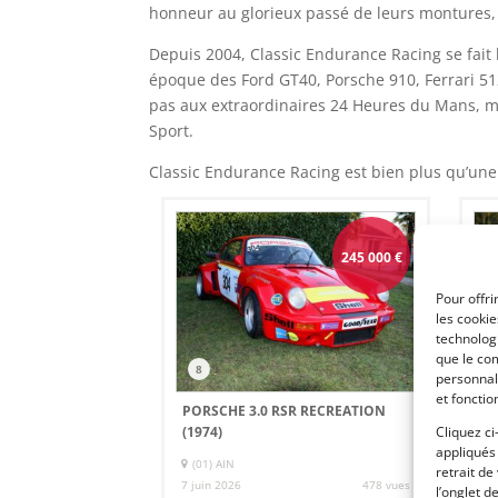
honneur au glorieux passé de leurs montures, l
Depuis 2004, Classic Endurance Racing se fait 
époque des Ford GT40, Porsche 910, Ferrari 512…
pas aux extraordinaires 24 Heures du Mans, m
Sport.
Classic Endurance Racing est bien plus qu’un
245 000
€
Pour offri
les cooki
technologi
que le com
8
2
personnal
et fonctio
PORSCHE 3.0 RSR RECREATION
CH
Cliquez ci
(1974)
appliqués
(01) AIN
14 
retrait de
7 juin 2026
478 vues
l’onglet d
Ven