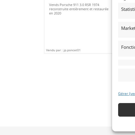
de 
Vends Porsche 911 3.0 RSR 1974
réa
Statis
reconstruite entièrement et restaurée
mo
en 2020
FIA
bell
Market
Foncti
Vendu par : jp.poncet01
Vendu
Gérer {ve