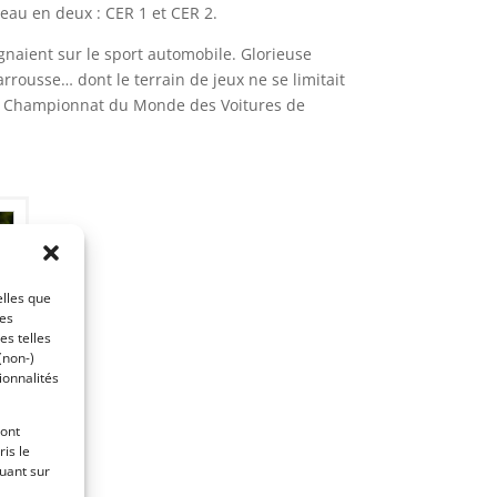
teau en deux : CER 1 et CER 2.
gnaient sur le sport automobile. Glorieuse
arrousse… dont le terrain de jeux ne se limitait
 du Championnat du Monde des Voitures de
elles que
ces
es telles
(non-)
ionnalités
ront
is le
es
quant sur
re