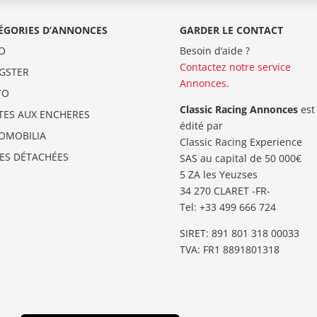
ÉGORIES D’ANNONCES
GARDER LE CONTACT
O
Besoin d’aide ?
Contactez notre service
GSTER
Annonces
.
TO
Classic Racing Annonces
est
TES AUX ENCHERES
édité par
OMOBILIA
Classic Racing Experience
CES DÉTACHÉES
SAS au capital de 50 000€
5 ZA les Yeuzses
34 270 CLARET -FR-
Tel: ‭+33 499 666 724‬
SIRET: 891 801 318 00033
TVA: FR1 8891801318