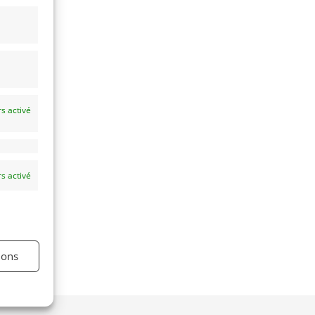
e
s activé
s activé
ions