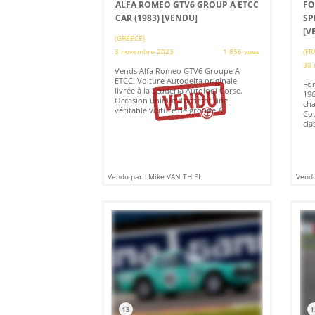
ALFA ROMEO GTV6 GROUP A ETCC
FO
CAR (1983)
[VENDU]
SP
[V
(GREECE)
3 novembre 2023
1 856 vues
(FR
30 
Vends Alfa Romeo GTV6 Groupe A
ETCC. Voiture Autodelta originale
For
livrée à la Scuderia Autolodi Corse.
196
Occasion unique d'acheter une
ch
véritable voiture de groupe A
Cou
cla
Vendu par : Mike VAN THIEL
Vendu
13
1