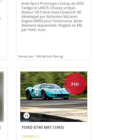
es
ends Sport Prototype Lindsay de 2002
Catégorie LM675. Chassis unique.
Moteur V8 3 litres base Cosworth XB
développé par Nicholson McLaren
e
Engine (NME) pour l'endurance. Boite
Hewland séquentielle. Elligible en ERL
par Peter Auto
Vendu par : WG British Racing
PSD
12
]
FORD GT40 MK1 (1965)
(GERMANY)