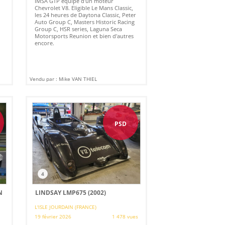
IMSA GTP équipé d'un moteur
Chevrolet V8. Eligible Le Mans Classic,
les 24 heures de Daytona Classic, Peter
Auto Group C, Masters Historic Racing
Group C, HSR series, Laguna Seca
Motorsports Reunion et bien d'autres
encore.
Vendu par : Mike VAN THIEL
PSD
4
N
LINDSAY LMP675 (2002)
L'ISLE JOURDAIN (FRANCE)
19 février 2026
1 478 vues