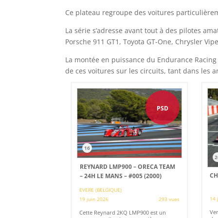
Ce plateau regroupe des voitures particulière
La série s’adresse avant tout à des pilotes am
Porsche 911 GT1, Toyota GT-One, Chrysler Vip
La montée en puissance du Endurance Racing Le
de ces voitures sur les circuits, tant dans les
PSD
16
2
REYNARD LMP900 – ORECA TEAM
CH
– 24H LE MANS – #005 (2000)
EVERE (BELGIQUE)
14 
19 juin 2026
293 vues
Ven
Cette Reynard 2KQ LMP900 est un