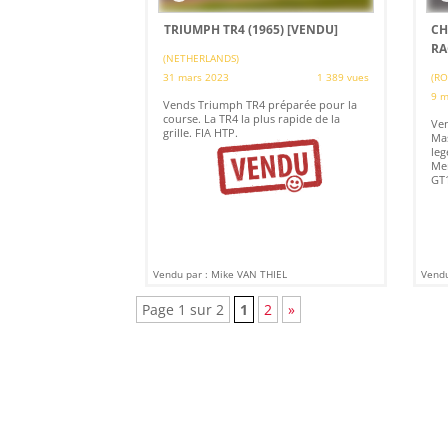
TRIUMPH TR4 (1965)
[VENDU]
CH
RA
(NETHERLANDS)
31 mars 2023
1 389 vues
(RO
9 m
Vends Triumph TR4 préparée pour la
course. La TR4 la plus rapide de la
Ven
grille. FIA HTP.
Mas
leg
Me
GT1
Vendu par : Mike VAN THIEL
Vendu
Page 1 sur 2
1
2
»