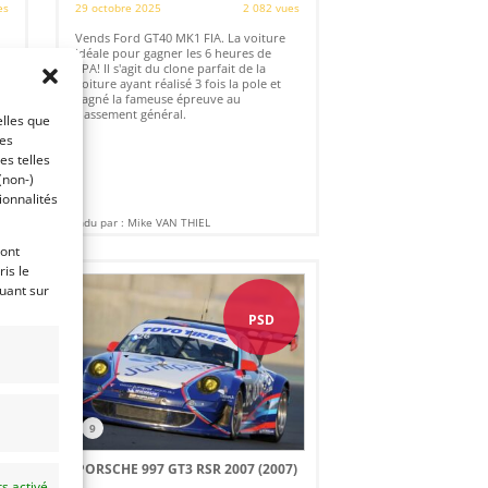
es
29 octobre 2025
2 082 vues
Vends Ford GT40 MK1 FIA. La voiture
idéale pour gagner les 6 heures de
SPA! Il s'agit du clone parfait de la
voiture ayant réalisé 3 fois la pole et
gagné la fameuse épreuve au
classement général.
elles que
ces
es telles
(non-)
ionnalités
Vendu par : Mike VAN THIEL
ront
is le
quant sur
PSD
9
PORSCHE 997 GT3 RSR 2007 (2007)
s activé