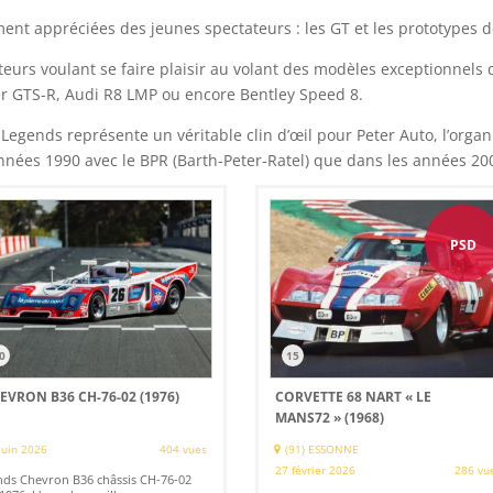
ment appréciées des jeunes spectateurs : les GT et les prototypes 
ateurs voulant se faire plaisir au volant des modèles exceptionnels
er GTS-R, Audi R8 LMP ou encore Bentley Speed 8.
gends représente un véritable clin d’œil pour Peter Auto, l’organi
 années 1990 avec le BPR (Barth-Peter-Ratel) que dans les années 20
PSD
0
15
EVRON B36 CH-76-02 (1976)
CORVETTE 68 NART « LE
MANS72 » (1968)
juin 2026
404 vues
(91) ESSONNE
27 février 2026
286 vu
ds Chevron B36 châssis CH-76-02