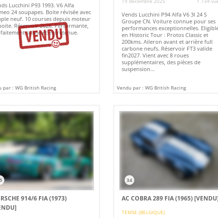
19 décembre 2025
1 734 vu
ds Lucchini P93 1993. V6 Alfa
eo 24 soupapes. Boite révisée avec
Vends Lucchini P94 Alfa V6 3l 24 S
ple neuf. 10 courses depuis moteur
Groupe CN. Voiture connue pour ses
boite. Réservoir 2028. Performante,
performances exceptionnelles. Eligibl
faitement suivie et entretenue.
en Historic Tour : Protos Classic et
200kms. Aileron avant et arrière full
carbone neufs. Réservoir FT3 valide
fin2027. Vient avec 8 roues
supplémentaires, des pièces de
suspension...
 par : WG British Racing
Vendu par : WG British Racing
5
34
RSCHE 914/6 FIA (1973)
AC COBRA 289 FIA (1965)
[VENDU
ENDU]
TEMSE (BELGIQUE)