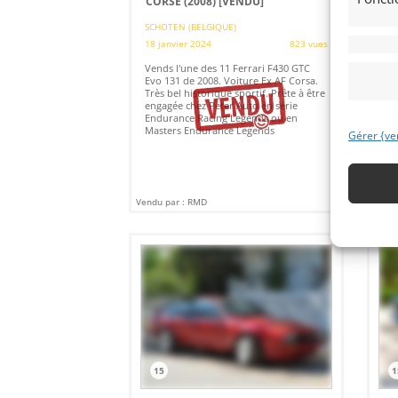
CORSE (2008)
[VENDU]
[V
SCHOTEN (BELGIQUE)
18 janvier 2024
823 vues
29 
Vends l'une des 11 Ferrari F430 GTC
Ven
Evo 131 de 2008. Voiture Ex AF Corsa.
vic
Très bel historique sportif. Prête à être
202
engagée chez Peter Auto en série
bor
Endurance Racing Legends ou en
bh
Masters Endurance Legends
Gérer {ve
Vendu par : RMD
Vendu
15
1