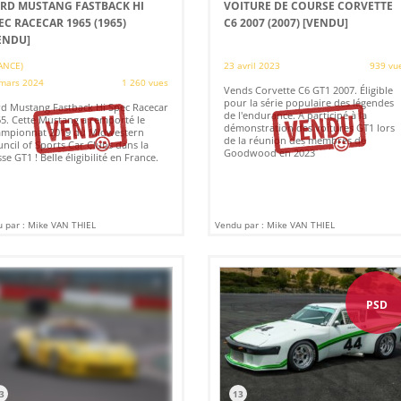
RD MUSTANG FASTBACK HI
VOITURE DE COURSE CORVETTE
EC RACECAR 1965 (1965)
C6 2007 (2007)
[VENDU]
ENDU]
ANCE)
23 avril 2023
939 vu
mars 2024
1 260 vues
Vends Corvette C6 GT1 2007. Éligible
pour la série populaire des légendes
d Mustang Fastback Hi Spec Racecar
de l'endurance. A participé à la
5. Cette Mustang a remporté le
démonstration des voitures GT1 lors
ampionnat 2019 du Midwestern
de la réunion des membres de
ncil of Sports Car Clubs dans la
Goodwood en 2023
sse GT1 ! Belle éligibilité en France.
 par : Mike VAN THIEL
Vendu par : Mike VAN THIEL
PSD
3
13