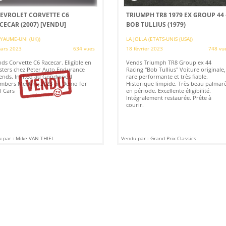
EVROLET CORVETTE C6
TRIUMPH TR8 1979 EX GROUP 44 
CECAR (2007)
[VENDU]
BOB TULLIUS (1979)
YAUME-UNI (UK))
LA JOLLA (ETATS-UNIS (USA))
ars 2023
634 vues
18 février 2023
748 vu
ds Corvette C6 Racecar. Eligible en
Vends Triumph TR8 Group ex 44
ters chez Peter Auto Endurance
Racing "Bob Tullius" Voiture originale,
ends. Invited au Goodwood
rare performante et très fiable.
mbers Meeting 2023 en Demo for
Historique limpide. Très beau palmar
 Cars
en période. Excellente éligibilité.
Intégralement restaurée. Prête à
courir.
 par : Mike VAN THIEL
Vendu par : Grand Prix Classics