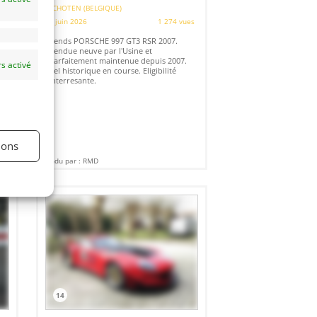
SCHOTEN (BELGIQUE)
es
6 juin 2026
1 274 vues
Vends PORSCHE 997 GT3 RSR 2007.
Vendue neuve par l'Usine et
parfaitement maintenue depuis 2007.
s activé
Bel historique en course. Eligibilité
interresante.
ions
Vendu par : RMD
14