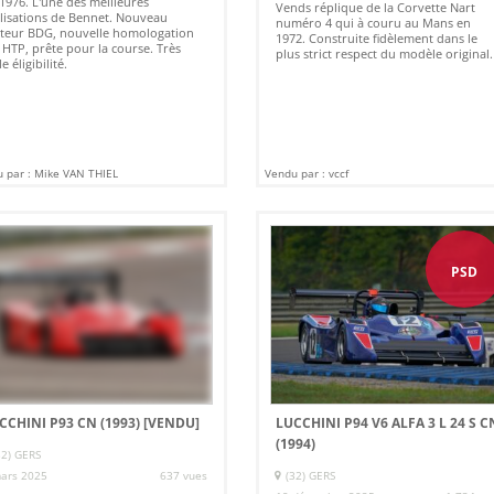
1976. L'une des meilleures
Vends réplique de la Corvette Nart
lisations de Bennet. Nouveau
numéro 4 qui à couru au Mans en
teur BDG, nouvelle homologation
1972. Construite fidèlement dans le
 HTP, prête pour la course. Très
plus strict respect du modèle original.
e éligibilité.
 par : Mike VAN THIEL
Vendu par : vccf
PSD
CCHINI P93 CN (1993)
[VENDU]
LUCCHINI P94 V6 ALFA 3 L 24 S C
(1994)
32) GERS
ars 2025
637 vues
(32) GERS