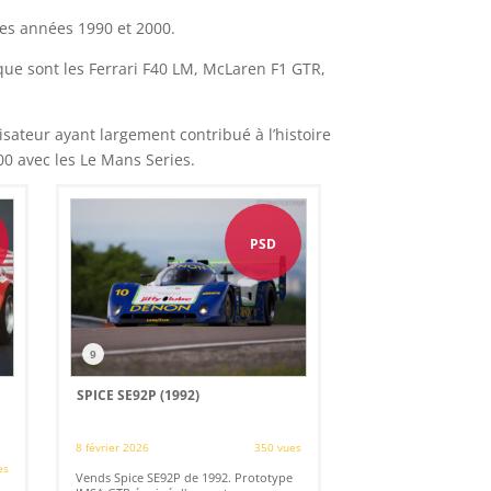
des années 1990 et 2000.
 que sont les Ferrari F40 LM, McLaren F1 GTR,
sateur ayant largement contribué à l’histoire
00 avec les Le Mans Series.
PSD
9
SPICE SE92P (1992)
8 février 2026
350 vues
es
Vends Spice SE92P de 1992. Prototype