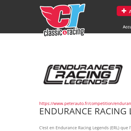
A
Accu
https://www.peterauto.fr/competition/enduran
ENDURANCE RACING 
C’est en Endurance Racing Legends (ERL) que l