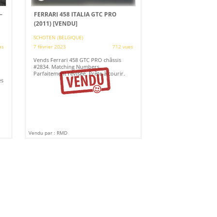
–
FERRARI 458 ITALIA GTC PRO
(2011)
[VENDU]
SCHOTEN (BELGIQUE)
es
7 février 2023
712 vues
Vends Ferrari 458 GTC PRO châssis
#2834. Matching Numbers.
Parfaitement révisée. Prête à courir.
ès
Vendu par : RMD