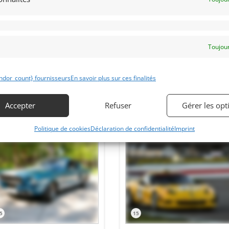
ENDU]
(NETHERLANDS)
26 décembre 2023
721 vu
février 2024
1 380 vues
Vends Ford Mustang FR500C - 004 de
2005. Voiture de course construite en
ds Lotus Elan 26R de 1965,
usine à faible kilométrage. Eligible
Toujour
torieuse en course. FIA HTP jusqu'en
pour le trophée Masters GT et bien
6. Immatriculée sur route, carnet de
sûr, tous les jours de piste.
d vert d'origine . Fiche Dyno 175
Homologation FIA GT4
p
ndor_count} fournisseurs
En savoir plus sur ces finalités
Accepter
Refuser
Gérer les opt
 par : Mike VAN THIEL
Vendu par : Mike VAN THIEL
Politique de cookies
Déclaration de confidentialité
Imprint
5
15