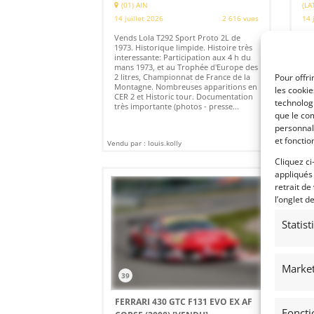
(01) AIN
(LA
14 juillet 2026
2 616 vues
14 
Vends Lola T292 Sport Proto 2L de
Ven
1973. Historique limpide. Histoire très
to 
interessante: Participation aux 4 h du
Imm
mans 1973, et au Trophée d'Europe des
com
Pour offri
2 litres, Championnat de France de la
épr
Montagne. Nombreuses apparitions en
les cooki
CER 2 et Historic tour. Documentation
technologi
très importante (photos - presse...
que le com
personnal
et fonctio
Vendu par : louis.kolly
Vendu
Cliquez ci
appliqués
retrait de
l’onglet d
Statis
Market
39
1
FERRARI 430 GTC F131 EVO EX AF
LO
Foncti