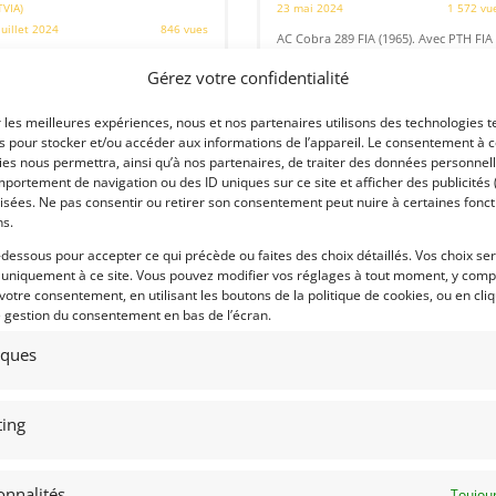
TVIA)
23 mai 2024
1 572 vu
juillet 2024
846 vues
AC Cobra 289 FIA (1965). Avec PTH FIA
valable jusqu'à 2030. Construite avec
ds Porsche 914/6 FIA de 1973. Reda
un grand souci d'authenticité. V8
Gérez votre confidentialité
race. FIA HTP jusqu'en 2029.
construit par Pettit Racing Engines de
atriculée sur route. Voiture de
New Milford, CT, et produit environ
pétition polyvalente pour les
400 bhp.
r les meilleures expériences, nous et nos partenaires utilisons des technologies t
euves sur circuit et/ou les rallyes
es pour stocker et/ou accéder aux informations de l’appareil. Le consentement à 
es nous permettra, ainsi qu’à nos partenaires, de traiter des données personnell
portement de navigation ou des ID uniques sur ce site et afficher des publicités 
isées. Ne pas consentir ou retirer son consentement peut nuire à certaines fonct
ns.
 par : Mike VAN THIEL
Vendu par : Albion Motorcars
-dessous pour accepter ce qui précède ou faites des choix détaillés. Vos choix se
 uniquement à ce site. Vous pouvez modifier vos réglages à tout moment, y compr
 votre consentement, en utilisant les boutons de la politique de cookies, ou en cli
e gestion du consentement en bas de l’écran.
78 000
€
tiques
ing
5
14
TUS ELAN 26 « R » (1965)
FORD MUSTANG FR500C (2005)
onnalités
Toujour