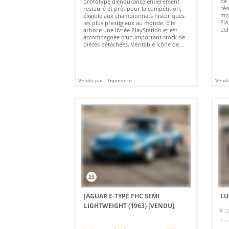
de 
prototype d'endurance entièrement
réa
restauré et prêt pour la compétition,
mo
éligible aux championnats historiques
FIA
les plus prestigieux au monde. Elle
bell
arbore une livrée PlayStation et est
accompagnée d'un important stock de
pièces détachées. Véritable icône de...
Vendu par : Gipimotor
Vendu
20
JAGUAR E-TYPE FHC SEMI
LU
LIGHTWEIGHT (1963)
[VENDU]
(
1 m