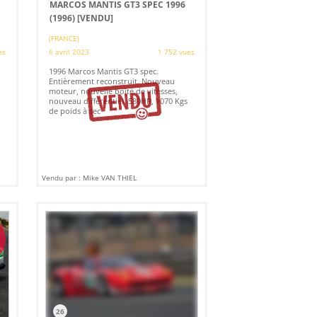
MARCOS MANTIS GT3 SPEC 1996
(1996)
[VENDU]
(FRANCE)
es
6 avril 2023
1 752 vues
1996 Marcos Mantis GT3 spec.
Entièrement reconstruit. Nouveau
moteur, nouvelle boîte de vitesses,
nouveau différentiel. 580HP, 1070 Kgs
de poids à sec
Vendu par : Mike VAN THIEL
26