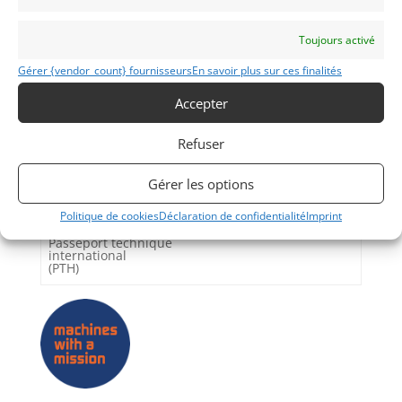
Partager cette annonce
Toujours activé
Gérer {vendor_count} fournisseurs
En savoir plus sur ces finalités
Accepter
Passeports techniques
Refuser
Passeport
ASN
Numéro
Extrait
Gérer les options
Passeport Technique
(3 volets)
Politique de cookies
Déclaration de confidentialité
Imprint
Passeport technique
international
(PTH)