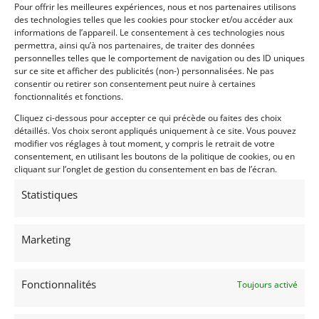
– Boîte de vitesses Tremec T56 à 6 rapports en H
Pour offrir les meilleures expériences, nous et nos partenaires utilisons
des technologies telles que les cookies pour stocker et/ou accéder aux
– Verrouillage 3.55:1 Detroit TracTech C-locker
informations de l’appareil. Le consentement à ces technologies nous
– Suspension réglable en 3 directions avec coils
permettra, ainsi qu’à nos partenaires, de traiter des données
overs et plaques de carrossage.
personnelles telles que le comportement de navigation ou des ID uniques
sur ce site et afficher des publicités (non-) personnalisées. Ne pas
– Amortisseurs réglables
consentir ou retirer son consentement peut nuire à certaines
– Barre antiroulis réglable
fonctionnalités et fonctions.
– Bagues en uréthane
Cliquez ci-dessous pour accepter ce qui précède ou faites des choix
– Radiateur C&R en aluminium avec refroidisseur
détaillés. Vos choix seront appliqués uniquement à ce site. Vous pouvez
d’huile intégré
modifier vos réglages à tout moment, y compris le retrait de votre
– Tableau de bord numérique MXL
consentement, en utilisant les boutons de la politique de cookies, ou en
cliquant sur l’onglet de gestion du consentement en bas de l’écran.
– Freins à disque Brembo de 14 pouces à l’avant (4
pistons) et de 12 pouces à l’arrière (1 piston)
Statistiques
– Jantes de 18 pouces
– Cage complète
– Réservoir de sécurité ATL de 20 gallons
Marketing
– Goujons de roue bombés
– Volant Sparco Alcantara
Fonctionnalités
Toujours activé
– 1 jeu de jantes et de pneus de rechange