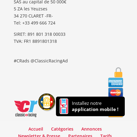
SAS au capital de 50 000€
5 ZA les Yeuzses
34 270 CLARET -FR-
Tel: ‭+33 499 666 724‬
SIRET: 891 801 318 00033
TVA: FR1 8891801318
#CRads @ClassicRacingAd
Installez notre
application mobile !
Accueil
Catégories
Annonces
Newsletter & Presse
Partenaires
Tarifs