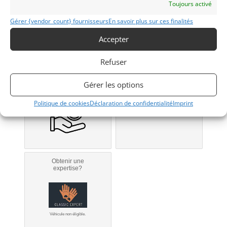
Toujours activé
Gérer {vendor_count} fournisseurs
En savoir plus sur ces finalités
Modifier mon annonce
Accepter
Refuser
Obtenir un
Obtenir un tarif
financement ?
d’assurance?
Gérer les options
Bientôt disponible...
Véhicule non éligible.
Politique de cookies
Déclaration de confidentialité
Imprint
Obtenir une
expertise?
Véhicule non éligible.