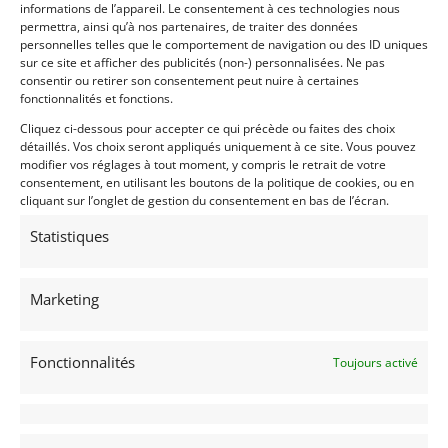
informations de l’appareil. Le consentement à ces technologies nous
permettra, ainsi qu’à nos partenaires, de traiter des données
Voir les 21 annonces de
WG British Racing
personnelles telles que le comportement de navigation ou des ID uniques
sur ce site et afficher des publicités (non-) personnalisées. Ne pas
consentir ou retirer son consentement peut nuire à certaines
Publié: 1 mars 2025 (il y a 1 an)
fonctionnalités et fonctions.
AUTO
Sport Prototype
Cliquez ci-dessous pour accepter ce qui précède ou faites des choix
Sport Proto plus de 2L
détaillés. Vos choix seront appliqués uniquement à ce site. Vous pouvez
Groupe CN
modifier vos réglages à tout moment, y compris le retrait de votre
consentement, en utilisant les boutons de la politique de cookies, ou en
Masters Endurance Legends
,
Endurance Racing
cliquant sur l’onglet de gestion du consentement en bas de l’écran.
Legends
,
Sport Proto Cup
,
Track Days
Statistiques
Marketing
P93
Fonctionnalités
Toujours activé
1993
L'Isle Jourdain
(32) Gers
Voir sur la carte