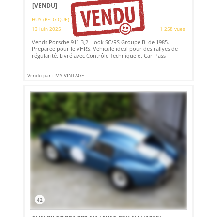
[VENDU]
HUY (BELGIQUE)
13 juin 2025
1 258 vues
Vends Porsche 911 3,2L look SC/RS Groupe B. de 1985.
Préparée pour le VHRS. Véhicule idéal pour des rallyes de
régularité. Livré avec Contrôle Technique et Car-Pass
Vendu par : MY VINTAGE
42