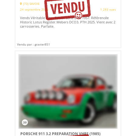
(73) SAVOIE
24 septembre 2025
1 283 vues
Vends Véritable lotus Eleven série 2 de 1957. Référencée
Historic Lotus Register.Webers DCO3. PTH 2025. Vient avec 2
carrosseries. Parfaite.
Vendu par : gravier851
39
PORSCHE 911 3.2 PREPARATION VHRS (1985)