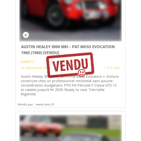
6
AUSTIN HEALEY 3000 MKI – PAT MOSS EVOCATION
1960 (1960)
[VENDU]
BIARRITZ
28 septembre 2022
1 213 vues
Austin Healey 3000 MK1 BT7 « Pat Moss Evocation ». Voiture
construite chez un professionnel renommé sans aucune
considération budgétaire. PTH FIA Période F Classe GTS 12
et valable jusqu’à fin 2029. Ready to race. Très belle
éligibilité.
Vendu par : www.bscc.fr