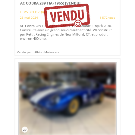
AC COBRA 289 FIA (1965)
[VENDU]
TEMSE (BELGIQUE)
23 mai 2024
1 572 vues
AC Cobra 289 FIA (1965). Avec PTH FIA valable jusqu'à 2030.
Construite avec un grand souci d'authenticité. V8 construit
par Pettit Racing Engines de New Milford, CT, et produit
environ 400 bhp.
Vendu par : Albion Motorcars
29