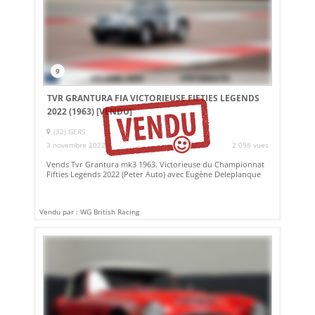
9
TVR GRANTURA FIA VICTORIEUSE FIFTIES LEGENDS
2022 (1963)
[VENDU]
(32) GERS
3 novembre 2022
2 098 vues
Vends Tvr Grantura mk3 1963. Victorieuse du Championnat
Fifties Legends 2022 (Peter Auto) avec Eugène Deleplanque
Vendu par : WG British Racing