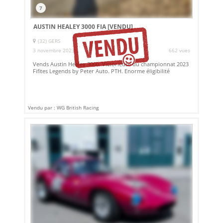
7
AUSTIN HEALEY 3000 FIA
[VENDU]
(32) GERS
3 novembre 2023
662 vues
Vends Austin Healey 3000. Victorieuse du championnat 2023
Fifites Legends by Peter Auto. PTH. Enorme éligibilité
Vendu par : WG British Racing