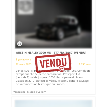
32
AUSTIN-HEALEY 3000 MK1 BT7 FIA (1960)
[VENDU]
(69) RHôNE
12 mars 2023
1 838 vues
Vends AUSTIN-HEALEY 3000 Mk1 BT7 FIA de 1960. Condition
exceptionnelle. Superbe préparation. Passeport FIA
(période E) valide jusqu'en 2030. Participante du Mans
Classic en 2010 (plateau 3). Véhicule connu dans le paysage
de la compétition historique en France.
Vendu par : Mecanic Gallery