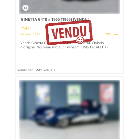
13
GINETTA G4″R » 1965 (1965)
[VENDU]
(ITALY)
26 août 2023
790 vues
Vends Ginetta G4"R" 1965. "L'ultime Ginetta. Châssis
d'origine. Nouveau moteur Twincam. DMSB et ACI HTP
Vendu par : Mike VAN THIEL