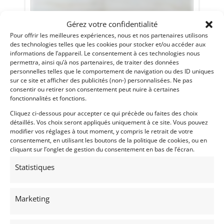
7
Gérez votre confidentialité
Pour offrir les meilleures expériences, nous et nos partenaires utilisons
LOTUS 11 S2 1958 (1958)
[VENDU]
des technologies telles que les cookies pour stocker et/ou accéder aux
MEUDON
informations de l’appareil. Le consentement à ces technologies nous
16 juin 2023
1 680 vues
permettra, ainsi qu’à nos partenaires, de traiter des données
personnelles telles que le comportement de navigation ou des ID uniques
Vends Lotus 11 S2 de 1958. Historique limpide de
sur ce site et afficher des publicités (non-) personnalisées. Ne pas
propriétaires. Parfait état de fonctionnement. Très belle
éligibilité.
consentir ou retirer son consentement peut nuire à certaines
fonctionnalités et fonctions.
Cliquez ci-dessous pour accepter ce qui précède ou faites des choix
Vendu par : Historic Cars
détaillés. Vos choix seront appliqués uniquement à ce site. Vous pouvez
modifier vos réglages à tout moment, y compris le retrait de votre
consentement, en utilisant les boutons de la politique de cookies, ou en
cliquant sur l’onglet de gestion du consentement en bas de l’écran.
Statistiques
Marketing