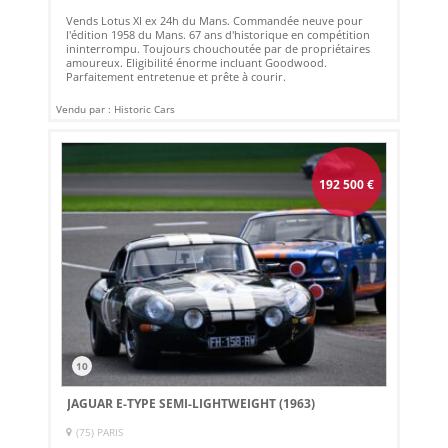
Vends Lotus XI ex 24h du Mans. Commandée neuve pour
l'édition 1958 du Mans. 67 ans d'historique en compétition
ininterrompu. Toujours chouchoutée par de propriétaires
amoureux. Eligibilité énorme incluant Goodwood.
Parfaitement entretenue et prête à courir.
Vendu par : Historic Cars
192 500
€
10
JAGUAR E-TYPE SEMI-LIGHTWEIGHT (1963)
(75) PARIS