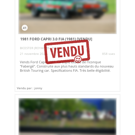
41
1981 FORD CAPRI 3.0 FIA (1981)
[VENDU]
BICESTER (ROYAUME-UNI (UK))
21 novembre 2022
858 vues
Vends Ford Capri 1981. La copie exacte de l'iconque
"Fabergé". Construite aux plus hauts standards du nouveau
British Touring car. Specifications FIA. Très belle éligibilité.
Vendu par : jonny