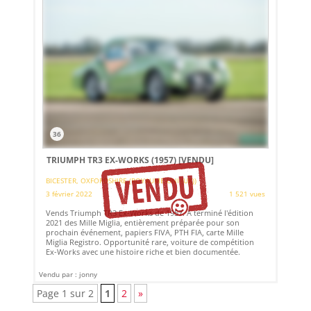
36
TRIUMPH TR3 EX-WORKS (1957)
[VENDU]
BICESTER, OXFORDSHIRE (ROYAUME-UNI (UK))
3 février 2022
1 521 vues
Vends Triumph TR3 Ex-Works de 1957. A terminé l'édition
2021 des Mille Miglia, entièrement préparée pour son
prochain événement, papiers FIVA, PTH FIA, carte Mille
Miglia Registro. Opportunité rare, voiture de compétition
Ex-Works avec une histoire riche et bien documentée.
Vendu par : jonny
Page 1 sur 2
1
2
»