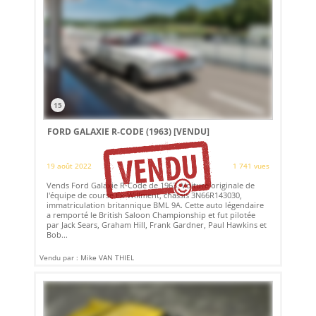
15
FORD GALAXIE R-CODE (1963)
[VENDU]
19 août 2022
1 741 vues
Vends Ford Galaxie R-Code de 1963. Voiture originale de
l'équipe de course Ex-Willment, châssis 3N66R143030,
immatriculation britannique BML 9A. Cette auto légendaire
a remporté le British Saloon Championship et fut pilotée
par Jack Sears, Graham Hill, Frank Gardner, Paul Hawkins et
Bob...
Vendu par : Mike VAN THIEL