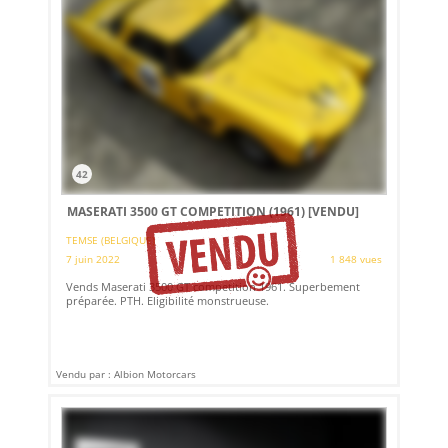
42
MASERATI 3500 GT COMPETITION (1961)
[VENDU]
TEMSE (BELGIQUE)
7 juin 2022
1 848 vues
Vends Maserati 3500 GT competition 1961. Superbement
préparée. PTH. Eligibilité monstrueuse.
Vendu par : Albion Motorcars