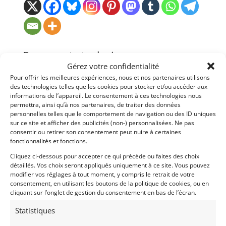
Passeports techniques
Gérez votre confidentialité
Passeport
ASN
Numéro
Extrait
Pour offrir les meilleures expériences, nous et nos partenaires utilisons
des technologies telles que les cookies pour stocker et/ou accéder aux
Passeport
informations de l’appareil. Le consentement à ces technologies nous
Technique
permettra, ainsi qu’à nos partenaires, de traiter des données
(3 volets)
personnelles telles que le comportement de navigation ou des ID uniques
sur ce site et afficher des publicités (non-) personnalisées. Ne pas
Passeport
consentir ou retirer son consentement peut nuire à certaines
technique
international
fonctionnalités et fonctions.
(PTH)
Cliquez ci-dessous pour accepter ce qui précède ou faites des choix
détaillés. Vos choix seront appliqués uniquement à ce site. Vous pouvez
modifier vos réglages à tout moment, y compris le retrait de votre
consentement, en utilisant les boutons de la politique de cookies, ou en
cliquant sur l’onglet de gestion du consentement en bas de l’écran.
Statistiques
Voir les 18 annonces de
pessac-automobiles