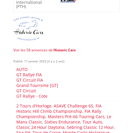
international
(PTH)
Voir les 58 annonces de
Historic Cars
Publié: 17 janvier 2025 (il y a 2 ans)
AUTO
GT Rallye FIA
GT Circuit FIA
Grand Tourisme [GT]
GT Circuit
GT Rallye - Cote
2 Tours d'Horloge
,
ASAVE Challenge 65
,
FIA
Historic Hill Climb Championship
,
FIA Rally
Championship
,
Masters Pré-66 Touring Cars
,
Le
Mans Classic
,
Sixties Endurance
,
Tour Auto
,
Classic 24 Hour Daytona
,
Sebring Classic 12 Hour
,
Spa 6H
,
Tour de Corse
,
Monte-Carlo Historique
,