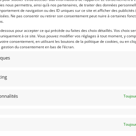
et entretenue.
es nous permettra, ainsi qu’à nos partenaires, de traiter des données personnell
portement de navigation ou des ID uniques sur ce site et afficher des publicités 
Vendu par : WG British Racing
isées. Ne pas consentir ou retirer son consentement peut nuire à certaines fonct
ns.
-dessous pour accepter ce qui précède ou faites des choix détaillés. Vos choix se
 uniquement à ce site. Vous pouvez modifier vos réglages à tout moment, y compr
D
 votre consentement, en utilisant les boutons de la politique de cookies, ou en cli
e gestion du consentement en bas de l’écran.
tiques
ing
6
onnalités
Toujour
TALBOT SUNBEAM LOTUS GROUPE 2 (1978)
[VENDU]
 vues
MEUDON (FRANCE)
6 février 2025
750 vues
Toujour
Vends Talbot Sunbeam Groupe 2 d e1978. Historique
complet. Restaurée. Prête à affronter les grands rallyes FIA.