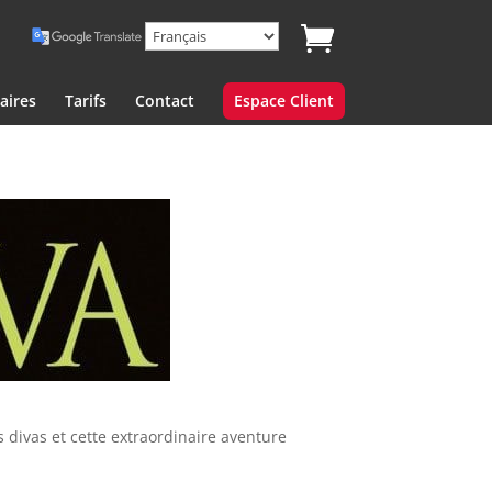
aires
Tarifs
Contact
Espace Client
s divas et cette extraordinaire aventure