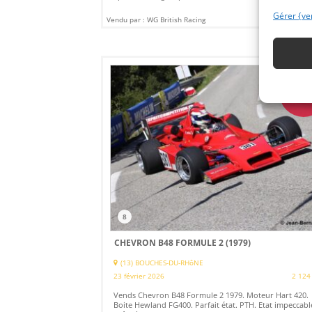
Gérer {ve
Vendu par : WG British Racing
PS
8
CHEVRON B48 FORMULE 2 (1979)
(13) BOUCHES-DU-RHôNE
23 février 2026
2 124
Vends Chevron B48 Formule 2 1979. Moteur Hart 420.
Boite Hewland FG400. Parfait état. PTH. Etat impeccabl