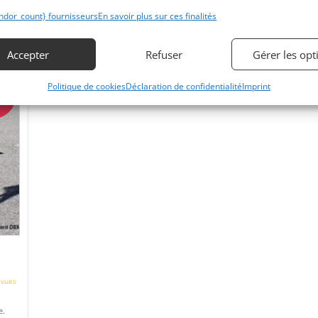
PTH.
ndor_count} fournisseurs
En savoir plus sur ces finalités
Vendu par : Historic Cars
Accepter
Refuser
Gérer les opt
Politique de cookies
Déclaration de confidentialité
Imprint
D
 vues
e.