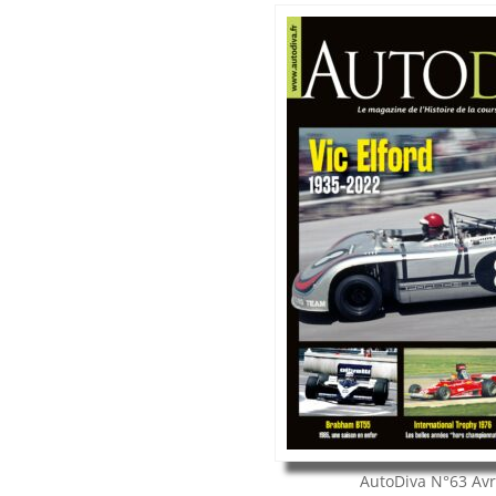
AutoDiva
N°63
Avr