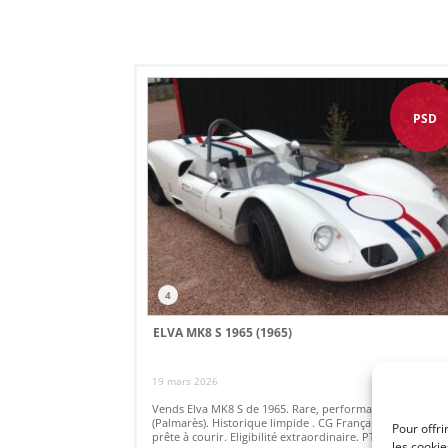
PSD
4
ELVA MK8 S 1965 (1965)
19 mars 2026
2 008 v
Vends Elva MK8 S de 1965. Rare, performante et fiable
(Palmarès). Historique limpide . CG Française. Réellemen
Pour offri
prête à courir. Eligibilité extraordinaire. PTH 2034
les cooki