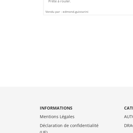
Prête à rouler.
Vendu par : edmond.guistarini
INFORMATIONS
CAT
Mentions Légales
AUT
Déclaration de confidentialité
DRA
(UE)