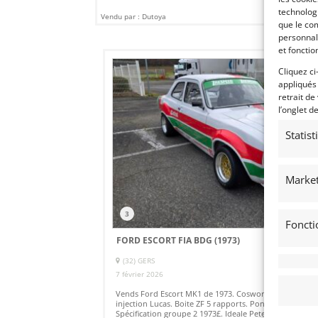
technologi
Vendu par : Dutoya
que le com
personnal
et fonctio
Cliquez ci
appliqués
PS
retrait de
l’onglet d
Statis
Market
3
Foncti
FORD ESCORT FIA BDG (1973)
(32) GERS
7 février 2026
1 721
Vends Ford Escort MK1 de 1973. Cosworth 2L BDG
injection Lucas. Boite ZF 5 rapports. Pont Atlas.
Spécification groupe 2 1973£. Ideale Peter Auto HTC