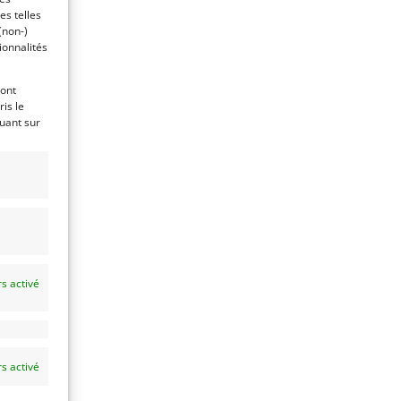
es telles
(non-)
ionnalités
ront
is le
quant sur
s activé
s activé