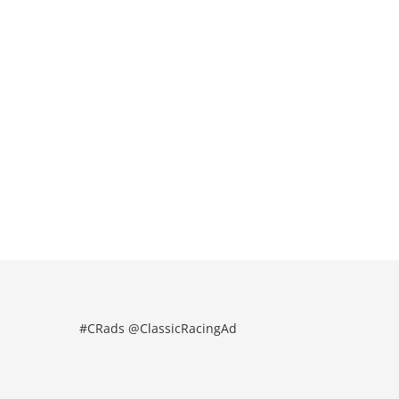
#CRads @ClassicRacingAd