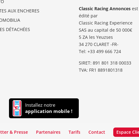
TO
Classic Racing Annonces
est
TES AUX ENCHERES
édité par
OMOBILIA
Classic Racing Experience
CES DÉTACHÉES
SAS au capital de 50 000€
5 ZA les Yeuzses
34 270 CLARET -FR-
Tel: ‭+33 499 666 724‬
SIRET: 891 801 318 00033
TVA: FR1 8891801318
Installez notre
application mobile !
tter & Presse
Partenaires
Tarifs
Contact
Espace Cli