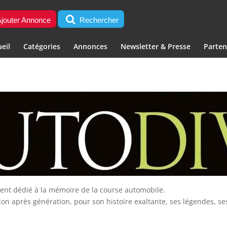
jouter Annonce
Rechercher
eil
Catégories
Annonces
Newsletter & Presse
Parten
ent dédié à la mémoire de la course automobile.
ion après génération, pour son histoire exaltante, ses légendes, se