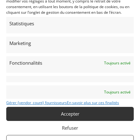
modifier vos réglages à tout moment, y compris le retrait de votre
consentement, en utilisant les boutons de la politique de cookies, ou en
Passeport
ASN
Numéro
Extrait
cliquant sur l’onglet de gestion du consentement en bas de l’écran.
Passeport Technique
Statistiques
(3 volets)
Marketing
Voir les 224 annonces de
DPM Motors
Fonctionnalités
Toujours activé
Publié: 13 avril 2025 (il y a 1 an)
AUTO
GT Rallye FIA
Grand Tourisme [GT]
Toujours activé
Gérer {vendor_count} fournisseurs
En savoir plus sur ces finalités
Accepter
Refuser
308