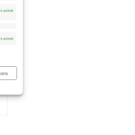
s activé
s activé
es
ions