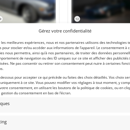
9
12
NSEN INTERCEPTOR III (1972)
JAGUAR TYPE-E 4.2 S1 FHC (1966)
Gérez votre confidentialité
ENDU]
[VENDU]
r les meilleures expériences, nous et nos partenaires utilisons des technologies t
STER (ETATS-UNIS (USA))
(69) RHôNE
es pour stocker et/ou accéder aux informations de l’appareil. Le consentement à 
ctobre 2018
4 031 vues
5 septembre 2018
654 vu
es nous permettra, ainsi qu’à nos partenaires, de traiter des données personnell
ds Jensen Interceptor III. 1972,
Vends JAGUAR TYPE-E 4.2 S1 FHC de
portement de navigation ou des ID uniques sur ce site et afficher des publicités 
ching Numbers. Restauration
1966. Une oeuvre d'art à part entière
isées. Ne pas consentir ou retirer son consentement peut nuire à certaines fonct
égrale par spécialiste de la marque.
dans sa version la plus pure. Trois
ns.
duite à gauche !
propriétaires depuis 1977. Excellent
état général.
-dessous pour accepter ce qui précède ou faites des choix détaillés. Vos choix se
 uniquement à ce site. Vous pouvez modifier vos réglages à tout moment, y compr
 votre consentement, en utilisant les boutons de la politique de cookies, ou en cli
e gestion du consentement en bas de l’écran.
 par : Vintage Race Car Sales
Vendu par : Mecanic Gallery
tiques
ing
118 000