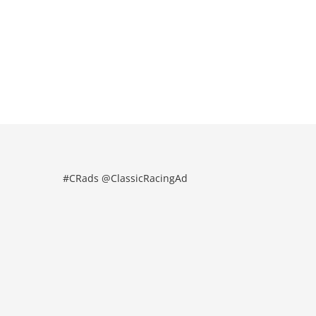
#CRads @ClassicRacingAd