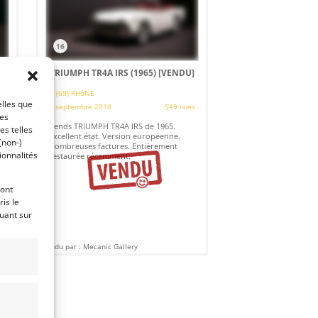
16
TRIUMPH TR4A IRS (1965)
[VENDU]
(69) RHôNE
elles que
4 septembre 2018
549 vues
ces
es
Vends TRIUMPH TR4A IRS de 1965.
es telles
Excellent état. Version européenne.
(non-)
Nombreuses factures. Entièrement
ionnalités
restaurée récemment.
ront
is le
quant sur
Vendu par : Mecanic Gallery
€