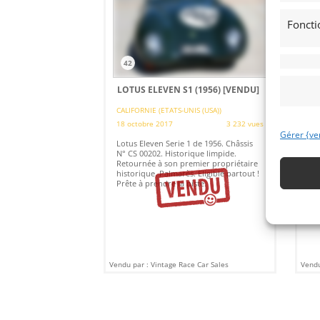
Foncti
42
1
LOTUS ELEVEN S1 (1956)
[VENDU]
AU
[V
CALIFORNIE (ETATS-UNIS (USA))
18 octobre 2017
3 232 vues
(
Gérer {ve
1 o
Lotus Eleven Serie 1 de 1956. Châssis
N° CS 00202. Historique limpide.
Noi
Retournée à son premier propriétaire
lit
historique. Palmarès. Eligible partout !
Ent
Prête à prendre la piste.
Gar
Vendu par : Vintage Race Car Sales
Vend