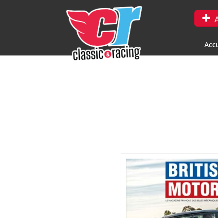
A
Accu