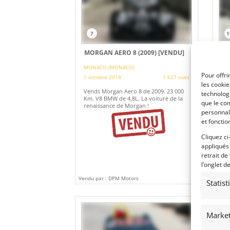
7
1
MORGAN AERO 8 (2009)
[VENDU]
JE
[V
MONACO (MONACO)
Pour offri
1 octobre 2018
1 627 vues
CHE
les cooki
1 o
Vends Morgan Aero 8 de 2009. 23 000
technologi
Km. V8 BMW de 4,8L. La voiture de la
Ven
que le com
renaissance de Morgan !
Mat
personnal
int
et fonctio
Con
Cliquez ci
appliqués
retrait de
l’onglet d
Vendu par : DPM Motors
Vendu
Statis
Market