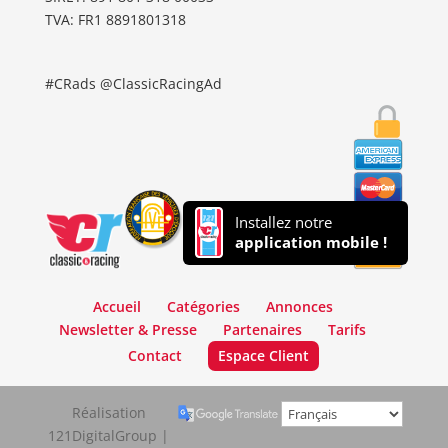
TVA: FR1 8891801318
#CRads @ClassicRacingAd
Installez notre
application mobile !
Accueil
Catégories
Annonces
Newsletter & Presse
Partenaires
Tarifs
Contact
Espace Client
Réalisation
121DigitalGroup |