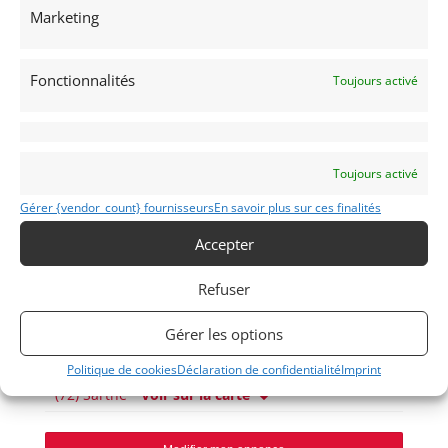
Marketing
Fonctionnalités
Toujours activé
Voir les 5 annonces de
PROVOST AUTOMOBILE
Toujours activé
Publié: 1 octobre 2017 (il y a 9 ans)
Gérer {vendor_count} fournisseurs
En savoir plus sur ces finalités
Anglaises
Accepter
Refuser
100/6
1959
Gérer les options
Politique de cookies
Déclaration de confidentialité
Imprint
(72) Sarthe
Voir sur la carte