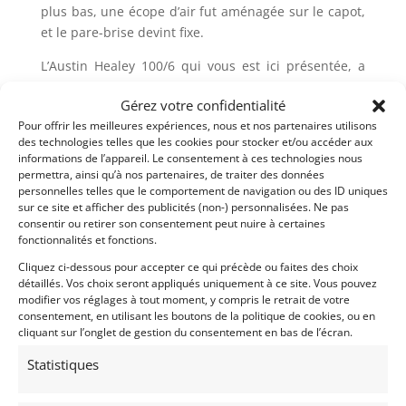
plus bas, une écope d’air fut aménagée sur le capot,
et le pare-brise devint fixe.
L’Austin Healey 100/6 qui vous est ici présentée, a
été mise en circulation le 2/01/1959, et elle affiche
Gérez votre confidentialité
20500 km.
Pour offrir les meilleures expériences, nous et nos partenaires utilisons
Noire et rouge/Cuir noire sa plastique est superbe.
des technologies telles que les cookies pour stocker et/ou accéder aux
Elle est équipée du 6 Cylindres 3 litres de 117 Cv
informations de l’appareil. Le consentement à ces technologies nous
accolé à une boite automatique 4 rapports avec
permettra, ainsi qu’à nos partenaires, de traiter des données
Overdrive.
personnelles telles que le comportement de navigation ou des ID uniques
sur ce site et afficher des publicités (non-) personnalisées. Ne pas
Ce petit roadster est ici en configuration BN6 pour 2
consentir ou retirer son consentement peut nuire à certaines
places et était appelé BN4 pour 2+2 places.
fonctionnalités et fonctions.
Elle a bénéficié d’une restauration complète en
Cliquez ci-dessous pour accepter ce qui précède ou faites des choix
2016/2017, et vient avec son dossier de restauration
détaillés. Vos choix seront appliqués uniquement à ce site. Vous pouvez
et les factures qui l’accompagnent.
modifier vos réglages à tout moment, y compris le retrait de votre
Elle est garantie 6 mois !
consentement, en utilisant les boutons de la politique de cookies, ou en
cliquant sur l’onglet de gestion du consentement en bas de l’écran.
Statistiques
Partager cette annonce