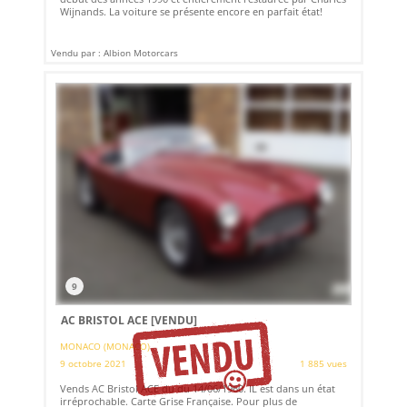
Wijnands. La voiture se présente encore en parfait état!
Vendu par : Albion Motorcars
9
AC BRISTOL ACE
[VENDU]
MONACO (MONACO)
9 octobre 2021
1 885 vues
Vends AC Bristol ACE du du 14/06/1960. IL est dans un état
irréprochable. Carte Grise Française. Pour plus de