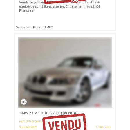
Vends Légendaire Land Rover Série 1-3 du 25 04 1956
équipé de son 2 litres essence. Entièrement révisé, CG
Française.
Vendu par : Franco LEMBO
35
BMW Z3 M COUPÉ (2000)
[VENDU]
HUY (BELGIQUE)
9 juillet 2021
1 906 vues