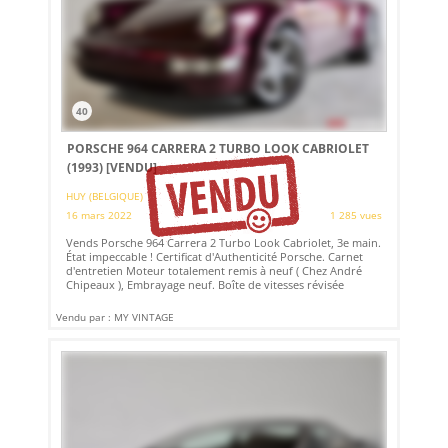
40
PORSCHE 964 CARRERA 2 TURBO LOOK CABRIOLET
(1993)
[VENDU]
HUY (BELGIQUE)
16 mars 2022
1 285 vues
Vends Porsche 964 Carrera 2 Turbo Look Cabriolet, 3e main.
État impeccable ! Certificat d'Authenticité Porsche. Carnet
d'entretien Moteur totalement remis à neuf ( Chez André
Chipeaux ), Embrayage neuf. Boîte de vitesses révisée
Vendu par : MY VINTAGE