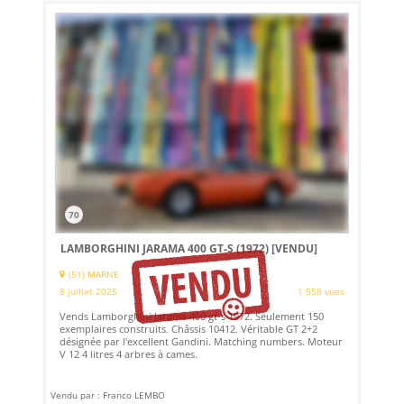
70
LAMBORGHINI JARAMA 400 GT-S (1972)
[VENDU]
(51) MARNE
8 juillet 2025
1 558 vues
Vends Lamborghini Jarama 400 gt-s 1972. Seulement 150
exemplaires construits. Châssis 10412. Véritable GT 2+2
désignée par l'excellent Gandini. Matching numbers. Moteur
V 12 4 litres 4 arbres à cames.
Vendu par : Franco LEMBO