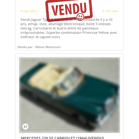
4 mai 2021
2 147 vues
Vends Jaguar Type E 3,8L OTS de 1964. Restaurée il y a 10
ans, echap. inox, allumage électronique, boite 5 vitesses
Getrag. Carrosserie et écarts entre les panneaux
irréprochables. Superbe combinaison Primrose Yellow avec
intérieur et capote noirs
Vendu par : Albion Motorcars
37
MERCEDES 220 SE CABRIOLET (1964)
[VENDU]