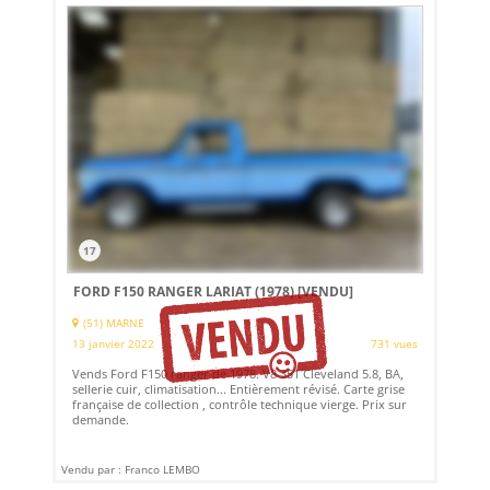
17
FORD F150 RANGER LARIAT (1978)
[VENDU]
(51) MARNE
13 janvier 2022
731 vues
Vends Ford F150 ranger de 1978. V8 351 Cleveland 5.8, BA,
sellerie cuir, climatisation... Entièrement révisé. Carte grise
française de collection , contrôle technique vierge. Prix sur
demande.
Vendu par : Franco LEMBO