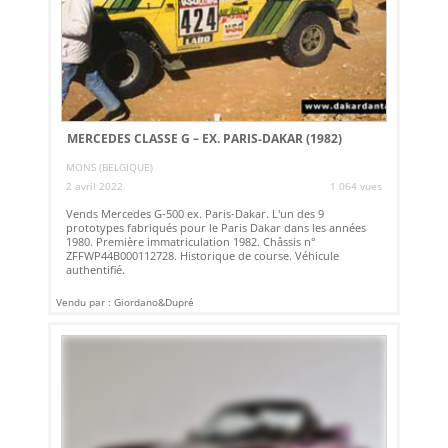
MERCEDES CLASSE G – EX. PARIS-DAKAR (1982)
MONS (BELGIQUE)
2 avril 2022
1 064 vues
Vends Mercedes G-500 ex. Paris-Dakar. L'un des 9
prototypes fabriqués pour le Paris Dakar dans les années
1980. Première immatriculation 1982. Châssis n°
ZFFWP44B000112728. Historique de course. Véhicule
authentifié.
Vendu par : Giordano&Dupré