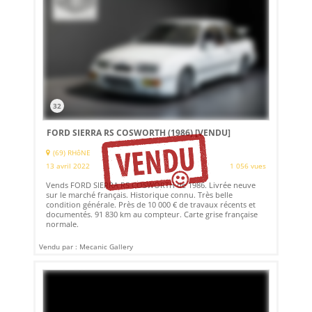
32
FORD SIERRA RS COSWORTH (1986)
[VENDU]
(69) RHôNE
13 avril 2022
1 056 vues
Vends FORD SIERRA RS COSWORTH de 1986. Livrée neuve
sur le marché français. Historique connu. Très belle
condition générale. Près de 10 000 € de travaux récents et
documentés. 91 830 km au compteur. Carte grise française
normale.
Vendu par : Mecanic Gallery