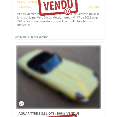
REIMS (FRANCE)
10 juin 2021
1 006 vues
Vends Mercedes 107 450 SLC 5.0 de 1981, seulement 107.000
kms d'origine. Vert Citrus Métal, moteur M117 de 5025 cc et
240 cv, intérieur coordonné vert Olive , elle fonctionne à
merveille.
Vendu par : Franco LEMBO
27
JAGUAR TYPE E 3,8L OTS (1964)
[VENDU]