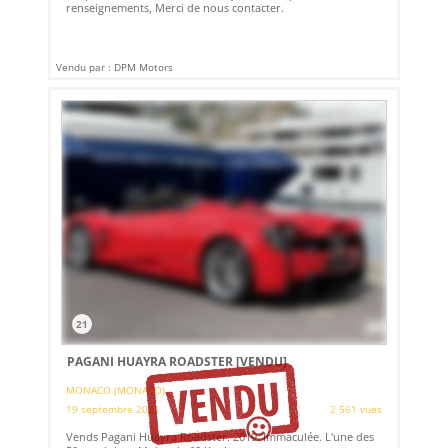
renseignements, Merci de nous contacter.
Vendu par : DPM Motors
21
PAGANI HUAYRA ROADSTER
[VENDU]
MONACO (MONACO)
19 septembre 2021
2 561 vues
Vends Pagani Huayra Roadster. 2019. Immaculée. L'une des