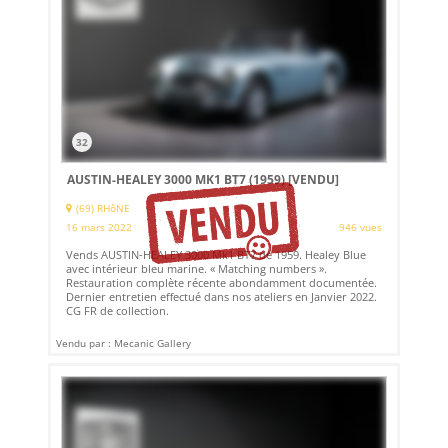
32
AUSTIN-HEALEY 3000 MK1 BT7 (1959)
[VENDU]
(69) RHôNE
16 mars 2022
946 vues
Vends AUSTIN-HEALEY 3000 Mk1 BT7 de 1959. Healey Blue
avec intérieur bleu marine. « Matching numbers ».
Restauration complète récente abondamment documentée.
Dernier entretien effectué dans nos ateliers en Janvier 2022.
CG FR de collection.
Vendu par : Mecanic Gallery