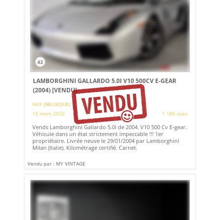
42
LAMBORGHINI GALLARDO 5.0I V10 500CV E-GEAR
(2004)
[VENDU]
HUY (BELGIQUE)
15 mars 2022
1 186 vues
Vends Lamborghini Gallardo 5.0i de 2004. V10 500 Cv E-gear.
Véhicule dans un état strictement impeccable !!! 1er
propriétaire. Livrée neuve le 29/01/2004 par Lamborghini
Milan (Italie). Kilométrage certifié. Carnet.
Vendu par : MY VINTAGE