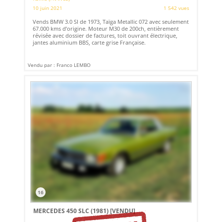
10 juin 2021
1 542 vues
Vends BMW 3.0 SI de 1973, Taïga Metallic 072 avec seulement
67.000 kms d’origine. Moteur M30 de 200ch, entièrement
révisée avec dossier de factures, toit ouvrant électrique,
jantes aluminium BBS, carte grise Française.
Vendu par : Franco LEMBO
16
MERCEDES 450 SLC (1981)
[VENDU]