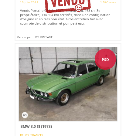
19 juin 2021
1 040 vues
Vends Porsche 944 de 1987, moteur 2,5L 163 ch. 3e
propriétaire, 134.594 km certifiés, dans une configuration
d'origine et en très bon état. Gros entretien fait avec
courroie de distribution et pompe à eau.
Vendu par : MY VINTAGE
PSD
63
BMW 3.0 SI (1973)
REIMS (FRANCE)