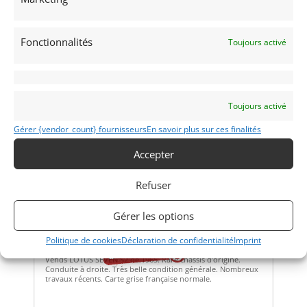
Vendu par : MY VINTAGE
Fonctionnalités
Toujours activé
Toujours activé
Gérer {vendor_count} fournisseurs
En savoir plus sur ces finalités
Accepter
42
Refuser
LOTUS SEVEN S2 (1965)
[VENDU]
Gérer les options
(69) RHôNE
Politique de cookies
Déclaration de confidentialité
Imprint
19 décembre 2022
2 314 vues
Vends LOTUS SEVEN S2 de 1965. Rare châssis d'origine.
Conduite à droite. Très belle condition générale. Nombreux
travaux récents. Carte grise française normale.