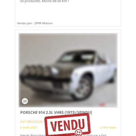
50 produites. Moins de 60 Km !
Vendu par : DPM Motors
35
PORSCHE 914 2.3L VHRS (1973)
[VENDU]
HUY (BELGIQUE)
5 août 2021
2 469 vues
Vends Porsche 914 2.3L VHRS de 1973. La voiture a fait