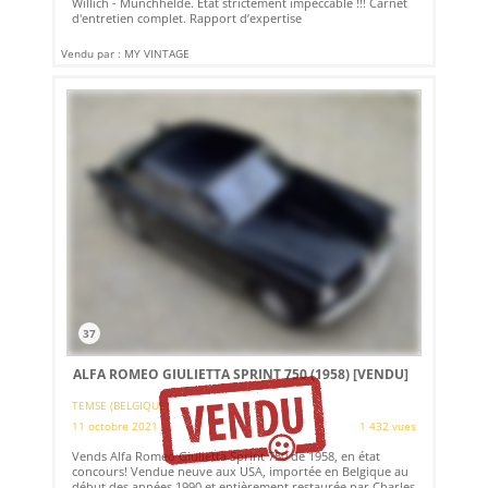
Willich - Munchhelde. État strictement impeccable !!! Carnet
d'entretien complet. Rapport d’expertise
Vendu par : MY VINTAGE
37
ALFA ROMEO GIULIETTA SPRINT 750 (1958)
[VENDU]
TEMSE (BELGIQUE)
11 octobre 2021
1 432 vues
Vends Alfa Romeo Giulietta Sprint 750 de 1958, en état
concours! Vendue neuve aux USA, importée en Belgique au
début des années 1990 et entièrement restaurée par Charles