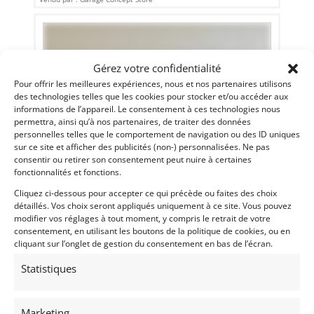
Gérez votre confidentialité
Pour offrir les meilleures expériences, nous et nos partenaires utilisons
des technologies telles que les cookies pour stocker et/ou accéder aux
informations de l’appareil. Le consentement à ces technologies nous
permettra, ainsi qu’à nos partenaires, de traiter des données
personnelles telles que le comportement de navigation ou des ID uniques
sur ce site et afficher des publicités (non-) personnalisées. Ne pas
consentir ou retirer son consentement peut nuire à certaines
fonctionnalités et fonctions.
32
Cliquez ci-dessous pour accepter ce qui précède ou faites des choix
détaillés. Vos choix seront appliqués uniquement à ce site. Vous pouvez
PORSCHE 911 3.2 CABRIOLET G50 (1986)
[VENDU]
modifier vos réglages à tout moment, y compris le retrait de votre
HUY (BELGIQUE)
consentement, en utilisant les boutons de la politique de cookies, ou en
20 novembre 2021
1 268 vues
cliquant sur l’onglet de gestion du consentement en bas de l’écran.
Vends Porsche 911 3.2 cabriolet G50 de 1986, 964 look. État
Statistiques
impeccable, immatriculation belge, gros dossiers factures de
remise en état avant la mise en vente.
Marketing