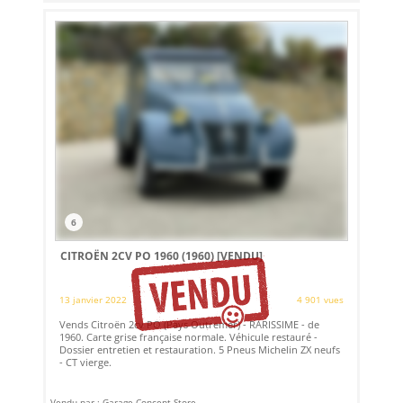
6
CITROËN 2CV PO 1960 (1960)
[VENDU]
13 janvier 2022
4 901 vues
Vends Citroën 2cv PO (Pays Outremer) - RARISSIME - de
1960. Carte grise française normale. Véhicule restauré -
Dossier entretien et restauration. 5 Pneus Michelin ZX neufs
- CT vierge.
Vendu par : Garage Concept Store