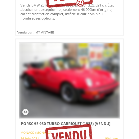
Vends BMW Z3 M Coupé de 2000. Moteur 3.2L 321 ch. État
absolument exceptionnel, seulement 46.000km d'origine,
carnet d'entretien complet, intérieur cuir noir/bleu,
nombreuses options.
Vendu par : MY VINTAGE
14
PORSCHE 930 TURBO CABRIOLET (1988)
[VENDU]
MONACO (MONACO)
26 juin 2021
904 vues