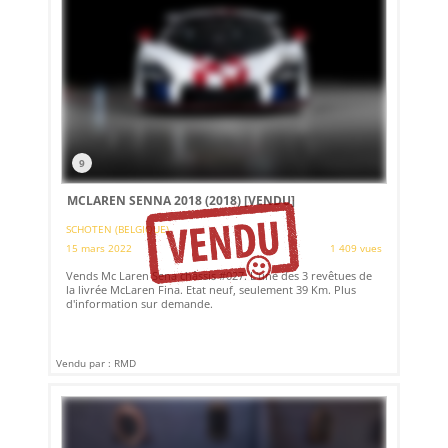
9
MCLAREN SENNA 2018 (2018)
[VENDU]
SCHOTEN (BELGIQUE)
15 mars 2022
1 409 vues
Vends Mc Laren Sena châssis #027. L'une des 3 revêtues de
la livrée McLaren Fina. Etat neuf, seulement 39 Km. Plus
d'information sur demande.
Vendu par : RMD