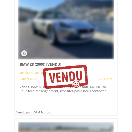
12
BMW Z8 (2000)
[VENDU]
MONACO (MONACO)
5 mars 2022
1 291 vues
Vends BMW Z8 du 19/09/2000. Grise cuir noir. 64 000 Km.
Pour tout renseignement, n'hésitez pas à nous contacter.
Vendu par : DPM Motors