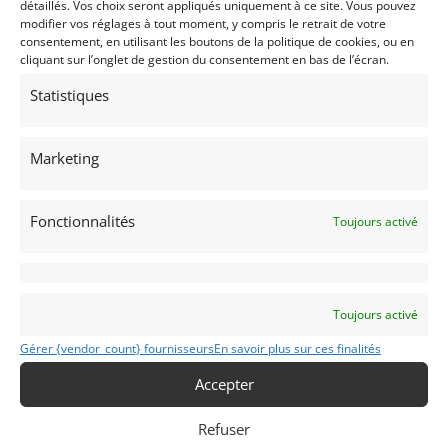
détaillés. Vos choix seront appliqués uniquement à ce site. Vous pouvez
Projet de PTH jamais poursuivi
modifier vos réglages à tout moment, y compris le retrait de votre
consentement, en utilisant les boutons de la politique de cookies, ou en
Passeport trois-volets FFSA
cliquant sur l’onglet de gestion du consentement en bas de l’écran.
Véhicule visible dans notre showroom de 1000m2
Statistiques
situé aux portes de Lyon.
Descriptif complet & photos de détails à retrouver
sur notre site internet dans la rubrique AUTOS.
Marketing
Financement possible.
Fonctionnalités
Toujours activé
Demandez une expertise de ce modèle
Partager cette annonce
Toujours activé
Gérer {vendor_count} fournisseurs
En savoir plus sur ces finalités
Accepter
Passeports techniques
Refuser