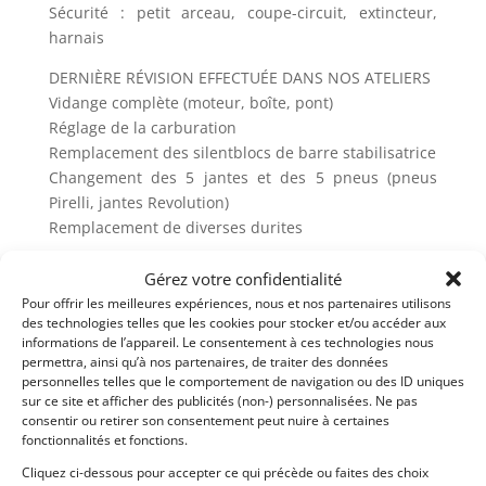
Sécurité : petit arceau, coupe-circuit, extincteur,
harnais
DERNIÈRE RÉVISION EFFECTUÉE DANS NOS ATELIERS
Vidange complète (moteur, boîte, pont)
Réglage de la carburation
Remplacement des silentblocs de barre stabilisatrice
Changement des 5 jantes et des 5 pneus (pneus
Pirelli, jantes Revolution)
Remplacement de diverses durites
LOT DE BORD
Gérez votre confidentialité
Side-screens
Pour offrir les meilleures expériences, nous et nos partenaires utilisons
Couvre-tonneau
des technologies telles que les cookies pour stocker et/ou accéder aux
Capote et structure
informations de l’appareil. Le consentement à ces technologies nous
permettra, ainsi qu’à nos partenaires, de traiter des données
personnelles telles que le comportement de navigation ou des ID uniques
CONTENU DU DOSSIER HISTORIQUE :
sur ce site et afficher des publicités (non-) personnalisées. Ne pas
Carte grise française normale (avec l’ancienne
consentir ou retirer son consentement peut nuire à certaines
numérotation)
fonctionnalités et fonctions.
Toutes les factures d’entretien et de pièces depuis
Cliquez ci-dessous pour accepter ce qui précède ou faites des choix
2006 (plus de 20 000 € de travaux)