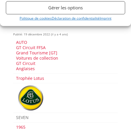
Passeport
ASN
Numéro
Extrait
Gérer les options
Politique de cookies
Déclaration de confidentialité
Imprint
Voir les 76 annonces de
Mecanic Gallery
Publié: 19 décembre 2022 (il y a 4 ans)
AUTO
GT Circuit FFSA
Grand Tourisme [GT]
Voitures de collection
GT Circuit
Anglaises
Trophée Lotus
SEVEN
1965