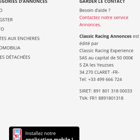
ÉGORIES D’ANNONCES
GARDER LE CONTACT
O
Besoin d’aide ?
Contactez notre service
GSTER
Annonces
.
TO
Classic Racing Annonces
est
TES AUX ENCHERES
édité par
OMOBILIA
Classic Racing Experience
CES DÉTACHÉES
SAS au capital de 50 000€
5 ZA les Yeuzses
34 270 CLARET -FR-
Tel: ‭+33 499 666 724‬
SIRET: 891 801 318 00033
TVA: FR1 8891801318
Installez notre
application mobile !