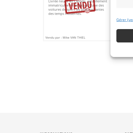
Livrée neuve au Canada, actuellement
(Be
immatriculée en Belgique. L'une des
d’e
voitures de sport les plus excitantes
pro
des temps modernes.
Gérer {ve
Vendu par : Mike VAN THIEL
Vendu