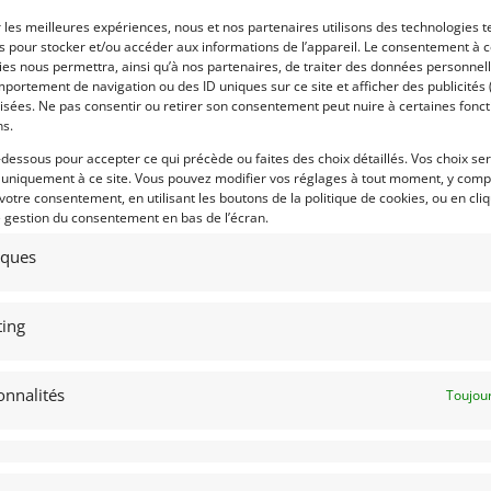
ée, carte grise Française.
r les meilleures expériences, nous et nos partenaires utilisons des technologies t
es pour stocker et/ou accéder aux informations de l’appareil. Le consentement à 
es nous permettra, ainsi qu’à nos partenaires, de traiter des données personnell
portement de navigation ou des ID uniques sur ce site et afficher des publicités 
isées. Ne pas consentir ou retirer son consentement peut nuire à certaines fonct
 par : Franco LEMBO
Vendu par : DPM Motors
ns.
-dessous pour accepter ce qui précède ou faites des choix détaillés. Vos choix se
 uniquement à ce site. Vous pouvez modifier vos réglages à tout moment, y compr
 votre consentement, en utilisant les boutons de la politique de cookies, ou en cli
e gestion du consentement en bas de l’écran.
tiques
4
ing
TROEN 2CV 6 SPECIAL (1987)
ENDU]
onnalités
Toujour
 (BELGIQUE)
août 2022
1 479 vues
ds Citroen 2cv 1987. Livrée neuve
Garage C.D.A. de Bruxelles