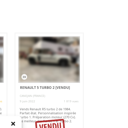
39
RENAULT 5 TURBO 2
[VENDU]
CANEJAN (FRANCE)
es
9 juin 2022
1 819 vues
0.
Vends Renault R5 turbo 2 de 1984.
te
Parfait état. Personnalisation inspirée
turbo 1. Préparation moteur (270 Cv).
Le meilleur des Turbo 1 et Turbo 2.