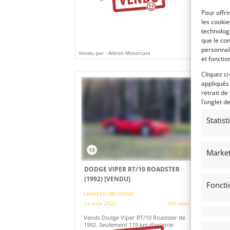
agr
Pour offri
les cooki
technologi
que le com
personnal
Vendu par : Albion Motorcars
Vendu
et fonctio
Cliquez ci
appliqués
retrait de
l’onglet d
Statis
15
3
Market
DODGE VIPER RT/10 ROADSTER
CI
(1992)
[VENDU]
[V
Foncti
LANAKEN (BELGIUM)
HUY
13 août 2022
992 vues
23 
Vends Dodge Viper RT/10 Roadster de
Ven
1992. Seulement 119 km d'origine.
au 