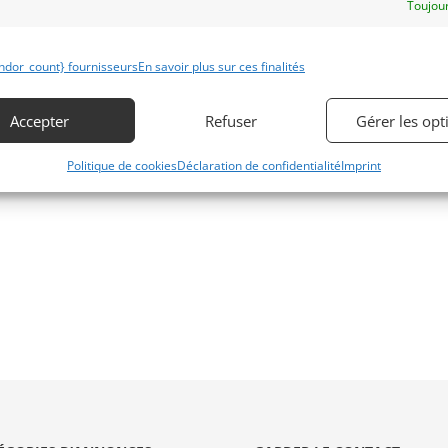
lgique) le 06/05/1987 (Carnet
Toujour
ntretien d’origine à l'appui). 2e
priétaire. Jamais restaurée
ndor_count} fournisseurs
En savoir plus sur ces finalités
Accepter
Refuser
Gérer les opt
 par : MY VINTAGE
Politique de cookies
Déclaration de confidentialité
Imprint