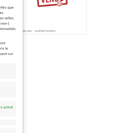
elles que
ces
es telles
(non-)
ionnalités
Vendu par : audibertandco
ront
is le
quant sur
s activé