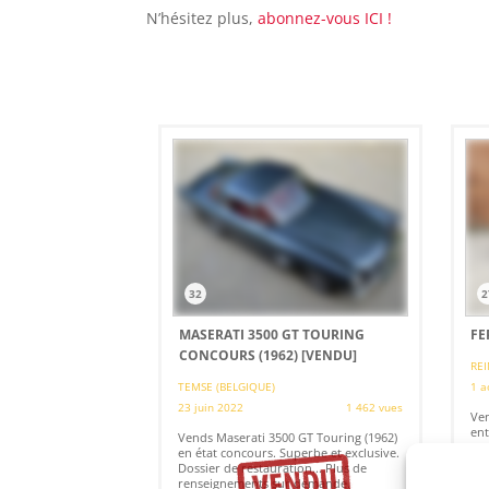
N’hésitez plus,
abonnez-vous ICI !
32
2
MASERATI 3500 GT TOURING
FE
CONCOURS (1962)
[VENDU]
REI
TEMSE (BELGIQUE)
1 a
23 juin 2022
1 462 vues
Ven
ent
Vends Maserati 3500 GT Touring (1962)
ent
en état concours. Superbe et exclusive.
car
Dossier de restauration... Plus de
tec
renseignements sur demande.