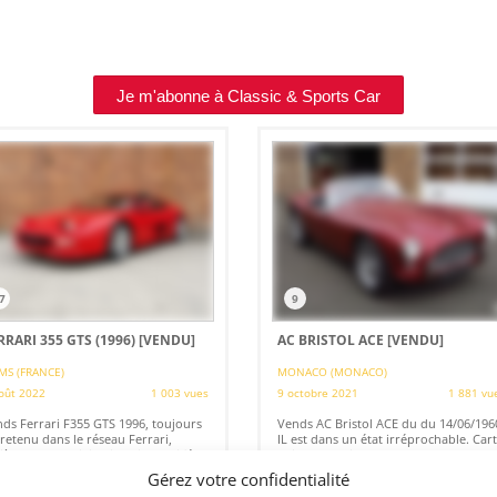
Je m'abonne à Classic & Sports Car
7
9
RRARI 355 GTS (1996)
[VENDU]
AC BRISTOL ACE
[VENDU]
MS (FRANCE)
MONACO (MONACO)
oût 2022
1 003 vues
9 octobre 2021
1 881 vu
ds Ferrari F355 GTS 1996, toujours
Vends AC Bristol ACE du du 14/06/196
retenu dans le réseau Ferrari,
IL est dans un état irréprochable. Car
ièrement d’origine jamais modifiée,
Grise Française. Pour plus de
net, manuel d’utilisation, Contrôle
renseignements, Merci de nous
Gérez votre confidentialité
hnique vierge, expertise valeur
contacter.