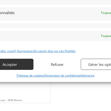
onnalités
Toujour
4
Toujour
RRARI 812 SUPERFAST (2018)
ENDU]
ndor_count} fournisseurs
En savoir plus sur ces finalités
NACO (MONACO)
janvier 2019
1 350 vues
ds Ferrari 812 Superfast. Mise en
Accepter
Refuser
Gérer les opt
culation le 05/03/2018. Comme
ve. 4092 Km. V12 à 65° de 6496 Cm3
rari 800 Cv. Déjà un grand
Politique de cookies
Déclaration de confidentialité
Imprint
ssique. Déjà collectionnable !
 par : DPM Motors