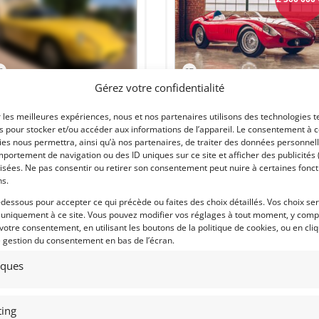
9
27
Gérez votre confidentialité
RRARI 275 GTB2
[VENDU]
MASERATI 300 S (1957)
r les meilleures expériences, nous et nos partenaires utilisons des technologies t
NACO (MONACO)
BRIDGEPORT (ETATS-UNIS (USA))
es pour stocker et/ou accéder aux informations de l’appareil. Le consentement à 
mars 2020
1 646 vues
5 septembre 2019
2 973 vu
es nous permettra, ainsi qu’à nos partenaires, de traiter des données personnell
ds Ferrari 275 GTB "Long Nose" de
Vends Maserati 300S Châssis #3070 de
portement de navigation ou des ID uniques sur ce site et afficher des publicités 
6. Concours condition. Jaune de
1957. Historique limpide. Restauratio
isées. Ne pas consentir ou retirer son consentement peut nuire à certaines fonct
ène, Cuir noir. 3 646 Km !
intégrale niveau grand concours.
ns.
Eligibilité monstrueuse, en compétiti
et/ou en concours.
-dessous pour accepter ce qui précède ou faites des choix détaillés. Vos choix se
 uniquement à ce site. Vous pouvez modifier vos réglages à tout moment, y compr
 votre consentement, en utilisant les boutons de la politique de cookies, ou en cli
e gestion du consentement en bas de l’écran.
tiques
 par : DPM Motors
Vendu par : Redline Restorations
ing