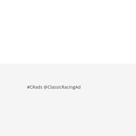
#CRads @ClassicRacingAd