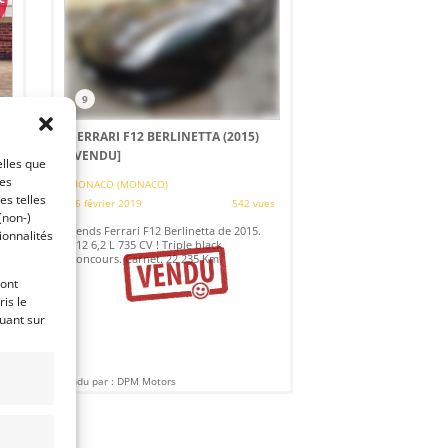
9
FERRARI F12 BERLINETTA (2015)
[VENDU]
elles que
ces
es
MONACO (MONACO)
es telles
16 février 2019
542 vues
(non-)
n
Vends Ferrari F12 Berlinetta de 2015.
ionnalités
V12 6,2 L 735 CV ! Triple black.
on
Concours. Carnet. 22 235 Km.
ront
is le
quant sur
Vendu par : DPM Motors