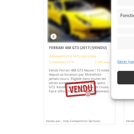
Foncti
6
1
FERRARI 488 GT3 (2017)
[VENDU]
FE
[V
INDIANAPOLIS (ETATS-UNIS (USA))
Gérer {ve
5 novembre 2018
3 236 vues
MO
11 
Vends Ferrari 488 GT3 Neuve ! 15 miles
depuis sa livraison par Michelloto.
Ven
jamais couru. Eligible dans toutes les
cir
séries acceptant des autos aux specs
neu
GT3. Kessel Tool Set et 3 jeux de roues.
Fer
Faire offre. Disponible immediatement.
Cla
Vendu par : Indy Competition Services
Vendu