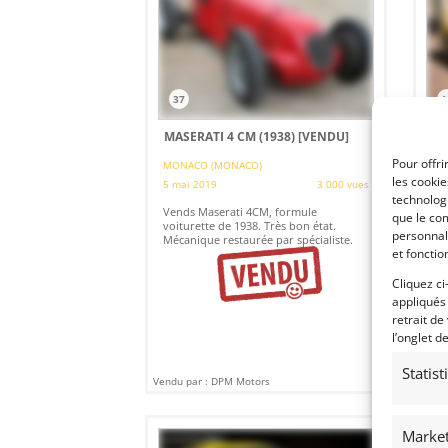
37
1
MASERATI 4 CM (1938)
[VENDU]
FE
Pour offri
MONACO (MONACO)
MO
les cooki
5 mai 2019
3 000 vues
24 
technologi
Vends Maserati 4CM, formule
Ven
que le com
voiturette de 1938. Très bon état.
196
personnal
Mécanique restaurée par spécialiste.
mod
et fonctio
Cliquez ci
appliqués
retrait de
l’onglet d
Statis
Vendu par : DPM Motors
Vendu
Market