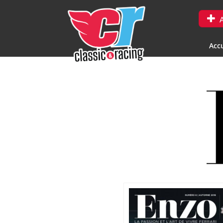
A
Accu