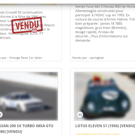
octobre 2017
3 570 vues
Vends l'une des 3 Honda NSX de Hon
Allememagne construites pour
ds Crosslé 92 continuation.
participer à l'ADAC cup en 1993. Ex
forme à la fiche de 1966 avec
voiture de course d'Armin Hahne. Trè
eur Lotus TwinCam. Très
bien préparée : Jantes 18 "BBS
formante. 9 heures d'usage depuis
magnésium, gros frein (Brembo),
construction et 4 heures pour le
levage rapide, Arceau de
teur. Homologuée SCCA. PT
sécurité....Plus d'informations sur
ricain.
demande.
 par : Vintage Race Car Sales
Vendu par : springbok
7
42
SSAN 200 SX TURBO IMSA GTU
LOTUS ELEVEN S1 (1956)
[VENDU
980)
[VENDU]
CALIFORNIE (ETATS-UNIS (USA))