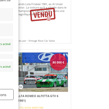
quant sur
Vends Lola Frisbee 1981, ex Al Unser
Junior. La voiture qu'il a pilotée dans le
Championnat Can-Am 1981, dans une
magnifique livrée "Galles"!
ux
Vendu par : Vintage Race Car Sales
s activé
80 000
€
s activé
12
ions
ALFA ROMEO ALFETTA GTV 6
(1981)
es
(76) SEINE-MARITIME