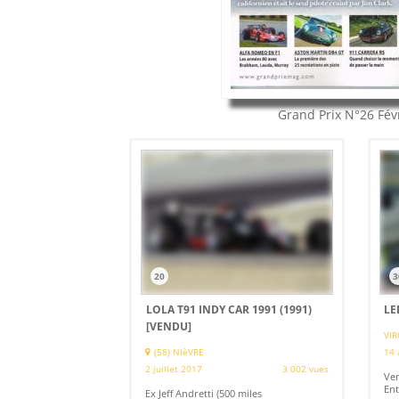
Grand Prix
N°26
Fév
20
3
LOLA T91 INDY CAR 1991 (1991)
LE
[VENDU]
VIR
(58) NIèVRE
14 
2 juillet 2017
3 002 vues
Ven
Ent
Ex Jeff Andretti (500 miles