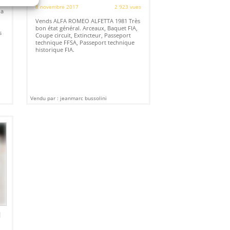
8 novembre 2017
2 923 vues
da
Vends ALFA ROMEO ALFETTA 1981 Très
bon état général. Arceaux, Baquet FIA,
s
Coupe circuit, Extincteur, Passeport
technique FFSA, Passeport technique
historique FIA.
Vendu par : jeanmarc bussolini
]