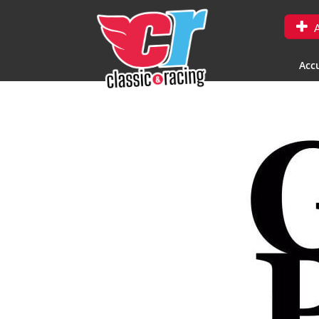
A
Accu