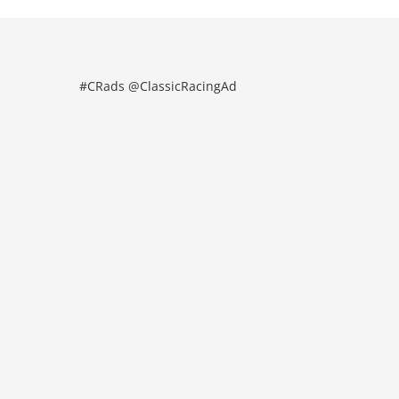
#CRads @ClassicRacingAd