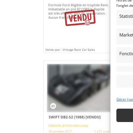
retrait de
Formule Ford éligible en trophée Kent.
Ven
l’onglet d
Imbattable en pré 87 (1983 !). Rapide
"Ba
est très efficace. Sort de restauration.
331
Statis
Aucun frais à prévoir.
moi
Pui
un 
min
Market
Vendu par : Vintage Race Car Sales
Vendu
Foncti
Gérer {ve
21
1
SWIFT DB2-S2 (1988)
[VENDU]
CR
(1
ORéGON (ETATS-UNIS (USA))
18 octobre 2017
1 272 vues
NEW