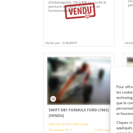
cou
d'Indianapolis). 720 à 850 cv. Livrée et
pal
peinture d'origine. Parfait état de
fonctionnement.
Vendu par : D.BLANOT
Vendu
Pour offri
les cooki
technologi
10
2
que le com
personnal
SWIFT DB1 FORMULE FORD (1983)
FO
et fonctio
[VENDU]
[V
Cliquez ci
ORéGON (ETATS-UNIS (USA))
LAN
appliqués
18 octobre 2017
2 499 vues
13 