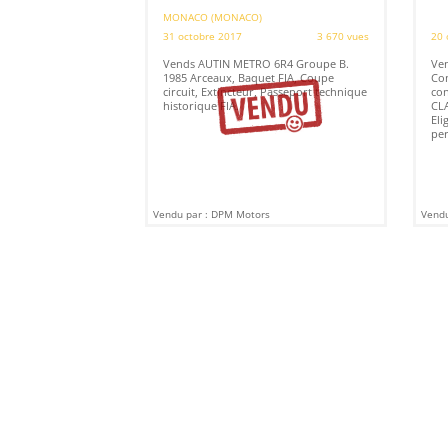
MONACO (MONACO)
31 octobre 2017
3 670 vues
20 
Vends AUTIN METRO 6R4 Groupe B.
Ven
1985 Arceaux, Baquet FIA, Coupe
Con
circuit, Extincteur, Passeport technique
co
historique FIA.
CLA
Eli
per
Vendu par : DPM Motors
Vendu