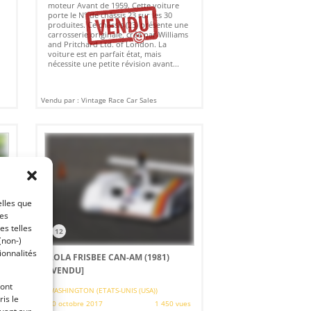
moteur Avant de 1959. Cette voiture
porte le N° de châssis 23 sur les 30
produites. Ce châssis (23) présente une
carrosserie originale, créé par Williams
and Pritchard Ltd. of London. La
voiture est en parfait état, mais
nécessite une petite révision avant...
Vendu par : Vintage Race Car Sales
elles que
ces
es telles
12
(non-)
ionnalités
LOLA FRISBEE CAN-AM (1981)
[VENDU]
ront
es
WASHINGTON (ETATS-UNIS (USA))
is le
20 octobre 2017
1 450 vues