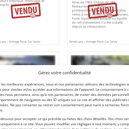
leurs d'époque. Historique et
litres de 1982. Châssis N° 184.
marès. Prête à rouler.
Restaurée avec rigueur par
professionnels. Tout est impeccable,
remis à neuf. Aucun fluide: carburant,
huile, liquide hydraulique ou liquide
de refroidissement n'a été installé
depuis sa restauration.
 par : Vintage Race Car Sales
Vendu par : Vintage Race Car Sales
Gérez votre confidentialité
r les meilleures expériences, nous et nos partenaires utilisons des technologies t
es pour stocker et/ou accéder aux informations de l’appareil. Le consentement à 
es nous permettra, ainsi qu’à nos partenaires, de traiter des données personnell
4
15
portement de navigation ou des ID uniques sur ce site et afficher des publicités 
isées. Ne pas consentir ou retirer son consentement peut nuire à certaines fonct
RD GT 40 CONTINUATION
LOTUS 17 (1959)
[VENDU]
ns.
ENDU]
VIRGINIE (ETATS-UNIS (USA))
-dessous pour accepter ce qui précède ou faites des choix détaillés. Vos choix se
AKEN (BELGIQUE)
21 octobre 2017
2 222 vu
 uniquement à ce site. Vous pouvez modifier vos réglages à tout moment, y compr
novembre 2017
4 130 vues
Vends Lotus 17 de 1959. Une des