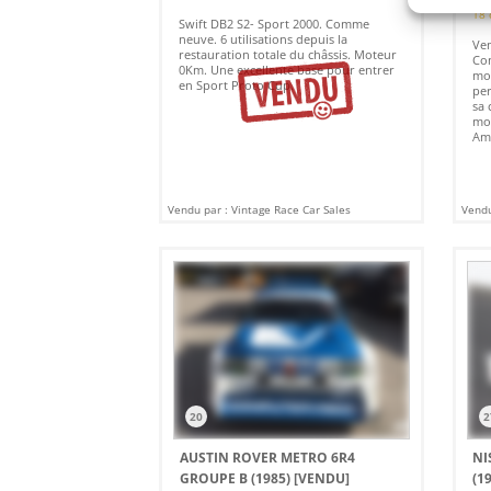
18 
Swift DB2 S2- Sport 2000. Comme
neuve. 6 utilisations depuis la
Ven
restauration totale du châssis. Moteur
Con
0Km. Une excellente base pour entrer
mot
en Sport Proto Cup.
per
sa 
mo
Amé
Vendu par : Vintage Race Car Sales
Vendu
20
2
AUSTIN ROVER METRO 6R4
NI
GROUPE B (1985)
[VENDU]
(1