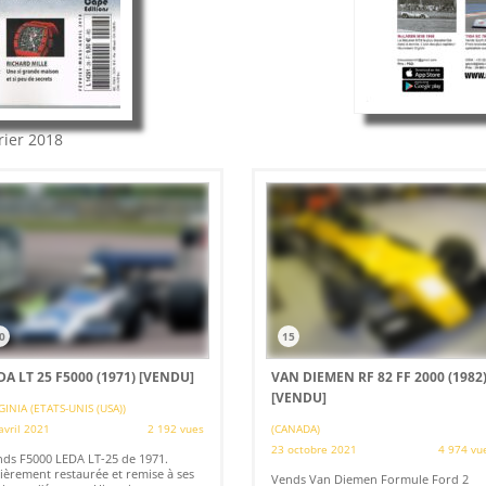
rier 2018
0
15
DA LT 25 F5000 (1971)
[VENDU]
VAN DIEMEN RF 82 FF 2000 (1982
[VENDU]
GINIA (ETATS-UNIS (USA))
avril 2021
2 192 vues
(CANADA)
23 octobre 2021
4 974 vu
ds F5000 LEDA LT-25 de 1971.
ièrement restaurée et remise à ses
Vends Van Diemen Formule Ford 2