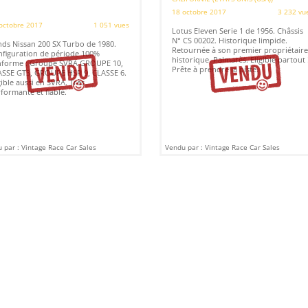
18 octobre 2017
3 232 vu
octobre 2017
1 051 vues
Lotus Eleven Serie 1 de 1956. Châssis
N° CS 00202. Historique limpide.
ds Nissan 200 SX Turbo de 1980.
Retournée à son premier propriétaire
figuration de période 100%
historique. Palmarès. Eligible partout 
nforme : Groupe SVRA GROUPE 10,
Prête à prendre la piste.
SSE GT3, GROUPE HSR 9, CLASSE 6.
gible aussi en SVRA. Très
formante et fiable.
 par : Vintage Race Car Sales
Vendu par : Vintage Race Car Sales