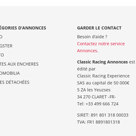
ÉGORIES D’ANNONCES
GARDER LE CONTACT
O
Besoin d’aide ?
Contactez notre service
GSTER
Annonces
.
TO
Classic Racing Annonces
est
TES AUX ENCHERES
édité par
OMOBILIA
Classic Racing Experience
CES DÉTACHÉES
SAS au capital de 50 000€
5 ZA les Yeuzses
34 270 CLARET -FR-
Tel: ‭+33 499 666 724‬
SIRET: 891 801 318 00033
TVA: FR1 8891801318