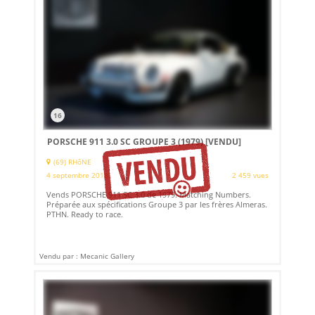
16
PORSCHE 911 3.0 SC GROUPE 3 (1979)
[VENDU]
(69) RHôNE
4 septembre 2018
2 459 vues
Vends PORSCHE 911 SC 3.0 de 1979. Matching Numbers.
Préparée aux spécifications Groupe 3 par les frères Almeras.
PTHN. Ready to race.
Vendu par : Mecanic Gallery