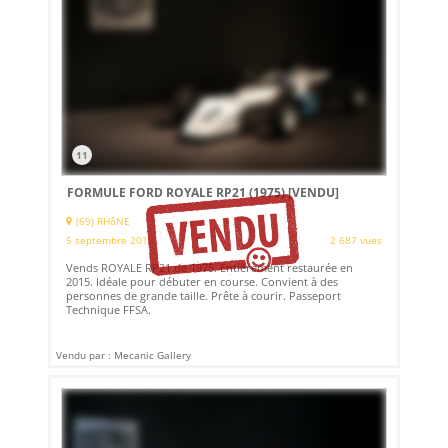
11
FORMULE FORD ROYALE RP21 (1975)
[VENDU]
(69) RHôNE
5 septembre 2018
2 687 vues
Vends ROYALE RP21 de 1975. Entièrement restaurée en
2015. Idéale pour débuter en course. Convient à des
personnes de grande taille. Prête à courir. Passeport
Technique FFSA.
Vendu par : Mecanic Gallery