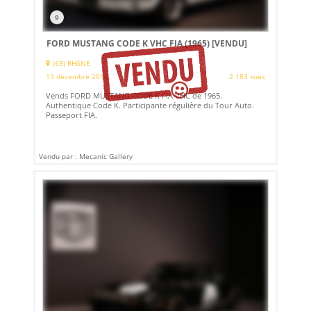
9
FORD MUSTANG CODE K VHC FIA (1965)
[VENDU]
(69) RHôNE
13 décembre 2018
2 183 vues
Vends FORD MUSTANG CODE K FIA VHC de 1965.
Authentique Code K. Participante régulière du Tour Auto.
Passeport FIA.
Vendu par : Mecanic Gallery