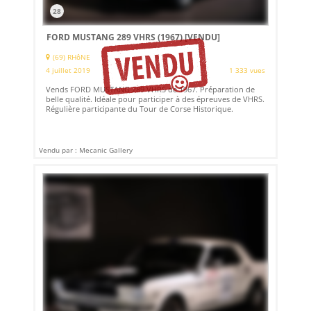
28
FORD MUSTANG 289 VHRS (1967)
[VENDU]
(69) RHôNE
4 juillet 2019
1 333 vues
Vends FORD MUSTANG 289 VHRS de 1967. Préparation de
belle qualité. Idéale pour participer à des épreuves de VHRS.
Régulière participante du Tour de Corse Historique.
Vendu par : Mecanic Gallery