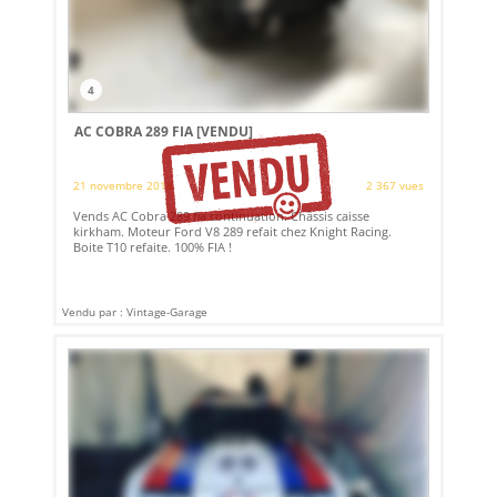
4
AC COBRA 289 FIA
[VENDU]
21 novembre 2018
2 367 vues
Vends AC Cobra 289 fia continuation. Châssis caisse
kirkham. Moteur Ford V8 289 refait chez Knight Racing.
Boite T10 refaite. 100% FIA !
Vendu par : Vintage-Garage