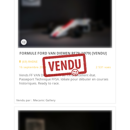
12
FORMULE FORD VAN DIEMEN RF79 (1979)
[VENDU]
(69) RHôNE
16 septembre 2018
2 531 vues
Vends FF VAN DIEMEN RF79 de 1978. Excellent état.
Passeport Technique FFSA. Idéale pour débuter en courses
historiques. Ready to race.
Vendu par : Mecanic Gallery