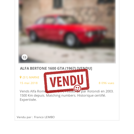
13
ALFA BERTONE 1600 GTA (1967)
[VENDU]
(51) MARNE
15 mai 2018
8 096 vues
Vends Alfa Romeo 1600 GTA, restaurée par Rotondi en 2003.
1500 Km depuis. Matching numbers. Historique certifié.
Expertisée.
Vendu par : Franco LEMBO