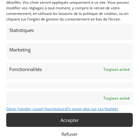
détaillés. Vos choix seront appliqués uniquement à ce site. Vous pouvez
modifier vos réglages à tout moment, y compris le retrait de votre
consentement, en utilisant les boutons de la politique de cookies, ou en
cliquant sur l’onglet de gestion du consentement en bas de l’écran.
Statistiques
23
LOLA-MAZDA T616 LE MANS 1984 (1984)
[VENDU]
Marketing
SCOTTS VALLEY (ETATS-UNIS (USA))
4 novembre 2018
2 084 vues
Fonctionnalités
Vends les 2 Lola-Mazda T616 ayant participé au
Toujours activé
championnat du monde d'endurance en 1984. Très beau
palmarès. Restaurées et prêtes à courir. Très grande
éligibilité.
Vendu par : CANEPA
Toujours activé
Gérer {vendor_count} fournisseurs
En savoir plus sur ces finalités
PSD
Accepter
Refuser