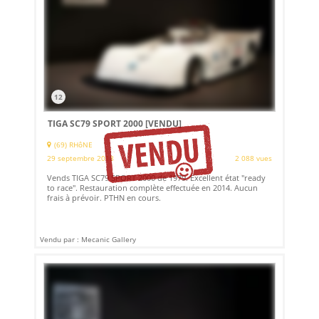
12
TIGA SC79 SPORT 2000
[VENDU]
(69) RHôNE
29 septembre 2018
2 088 vues
Vends TIGA SC79 SPORT 2000 de 1979. Excellent état "ready
to race". Restauration complète effectuée en 2014. Aucun
frais à prévoir. PTHN en cours.
Vendu par : Mecanic Gallery