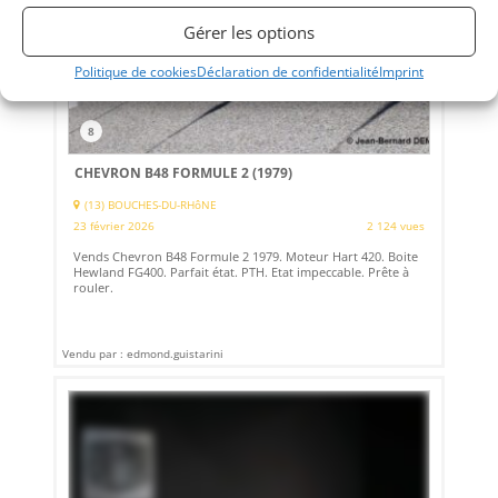
Gérer les options
Politique de cookies
Déclaration de confidentialité
Imprint
8
CHEVRON B48 FORMULE 2 (1979)
(13) BOUCHES-DU-RHôNE
23 février 2026
2 124 vues
Vends Chevron B48 Formule 2 1979. Moteur Hart 420. Boite
Hewland FG400. Parfait état. PTH. Etat impeccable. Prête à
rouler.
Vendu par : edmond.guistarini