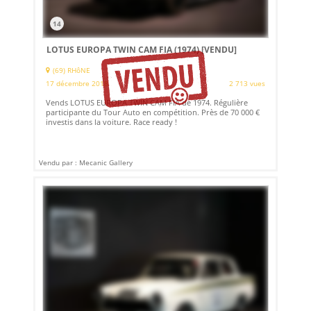
14
LOTUS EUROPA TWIN CAM FIA (1974)
[VENDU]
(69) RHôNE
17 décembre 2018
2 713 vues
Vends LOTUS EUROPA TWIN CAM FIA de 1974. Régulière
participante du Tour Auto en compétition. Près de 70 000 €
investis dans la voiture. Race ready !
Vendu par : Mecanic Gallery