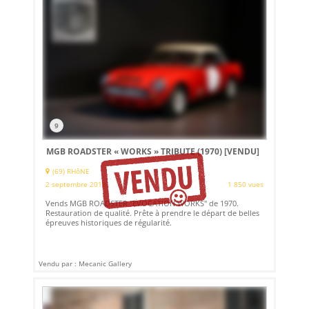
9
MGB ROADSTER « WORKS » TRIBUTE (1970)
[VENDU]
(69) RHôNE
2 septembre 2018
1 850 vues
Vends MGB ROADSTER "EVOCATION WORKS" de 1970.
Restauration de qualité. Prête à prendre le départ de belles
épreuves historiques de régularité.
Vendu par : Mecanic Gallery