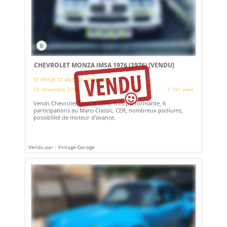
8
CHEVROLET MONZA IMSA 1976 (1976)
[VENDU]
ST PRYVE ST MESMIN (FRANCE)
23 novembre 2018
3 191 vues
Vends Chevrolet Monza 1976. Très performante, 6
participations au Mans Classic, CER, nombreux podiums,
possibilité de moteur d'avance.
Vendu par : Vintage-Garage