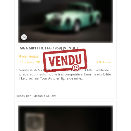
14
MGA MK1 FHC FIA (1959)
[VENDU]
(69) RHôNE
17 octobre 2018
1 034 vues
Vends MGA Mk1 FHC FIA de 1959. Passeport FIA. Excellente
préparation, automobile très compétitive. Enorme éligibilité
! Le prochain Tour Auto en ligne de mire...
Vendu par : Mecanic Gallery