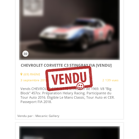
30
CHEVROLET CORVETTE C3 STINGRAY FIA
[VENDU]
(69) RHôNE
3 septembre 2018
2 139 vues
Vends CHEVROLET CORVETTE STINGRAY de 1969. V8 "Big
Block" 457cv. Préparation Helary Racing. Participante du
Tour Auto 2016. Éligible Le Mans Classic, Tour Auto et CER.
Passeport FIA 2018.
Vendu par : Mecanic Gallery