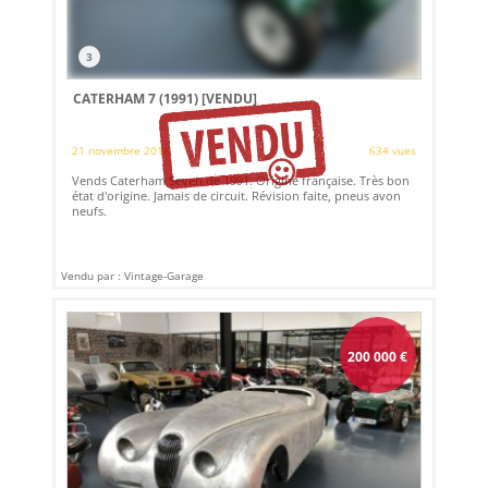
3
CATERHAM 7 (1991)
[VENDU]
21 novembre 2018
634 vues
Vends Caterham Seven de 1991. Origine française. Très bon
état d'origine. Jamais de circuit. Révision faite, pneus avon
neufs.
Vendu par : Vintage-Garage
200 000
€