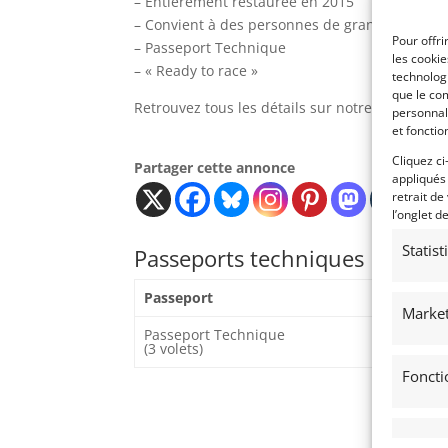
– Entièrement restaurée en 2015
– Convient à des personnes de grande taille
Pour offri
– Passeport Technique
les cooki
– « Ready to race »
technologi
que le com
Retrouvez tous les détails sur notre site intern
personnal
et fonctio
Cliquez ci
Partager cette annonce
appliqués
retrait de
l’onglet d
Statis
Passeports techniques
Passeport
ASN
Market
Passeport Technique
(3 volets)
Foncti