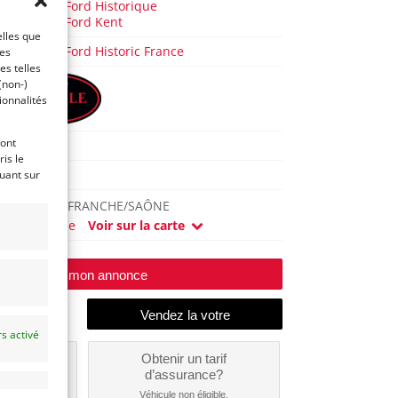
Formule Ford Historique
Formule Ford Kent
elles que
Formula Ford Historic France
ces
es telles
(non-)
ionnalités
ront
RP21
is le
1975
quant sur
VILLEFRANCHE/SAÔNE
(69) Rhône
Voir sur la carte
Modifier mon annonce
s activé
un
Obtenir un tarif
nt ?
d’assurance?
nible...
Véhicule non éligible.