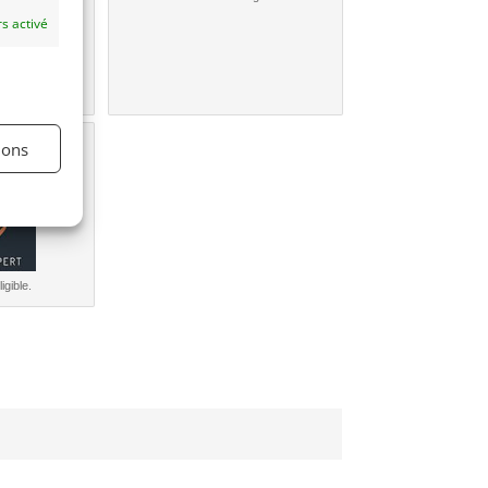
s activé
une
ions
e?
igible.