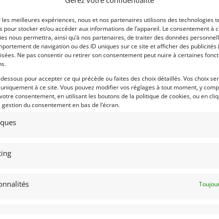
Gérez votre confidentialité
r les meilleures expériences, nous et nos partenaires utilisons des technologies t
Eligibilités :
es pour stocker et/ou accéder aux informations de l’appareil. Le consentement à 
es nous permettra, ainsi qu’à nos partenaires, de traiter des données personnell
Marque :
portement de navigation ou des ID uniques sur ce site et afficher des publicités 
et.
isées. Ne pas consentir ou retirer son consentement peut nuire à certaines fonct
ns.
-dessous pour accepter ce qui précède ou faites des choix détaillés. Vos choix se
Modèle :
 uniquement à ce site. Vous pouvez modifier vos réglages à tout moment, y compr
Année :
 votre consentement, en utilisant les boutons de la politique de cookies, ou en cli
e gestion du consentement en bas de l’écran.
Lieu :
tiques
Numéro
Extrait
ing
038706
onnalités
Toujour
Obtenir 
financeme
Bientôt dispo