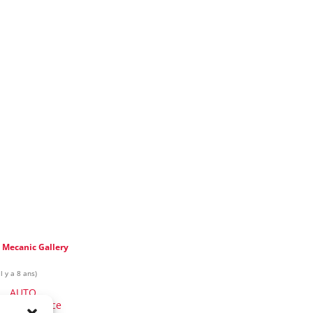
e
Mecanic Gallery
l y a 8 ans)
AUTO
Monoplace