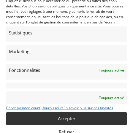
Cliquez ci-dessous pour accepter ce qui précède ou faites des choix
détaillés. Vos choix seront appliqués uniquement à ce site. Vous pouvez
autobloquant et nombres de modifications apprises
modifier vos réglages à tout moment, y compris le retrait de votre
au fil des années d’expérience du sorcier de Fresnes.
consentement, en utilisant les boutons de la politique de cookies, ou en
cliquant sur l’onglet de gestion du consentement en bas de l’écran.
Ce patrimoine de l’automobile italienne est destiné à
un collectionneur exigeant et lui permettra
Statistiques
participer dignement aux grands meetings
historiques. Son historique et sa traçabilité son
Marketing
complètes, avec registro à l’ACI et ancienne fiche FIA.
La voiture lui sera remise avec son certificat Alfa
Romeo, son contrôle technique et une expertise en
Fonctionnalités
Toujours activé
valeur agréée.
Demandez une expertise de ce modèle
Toujours activé
Partager cette annonce
Gérer {vendor_count} fournisseurs
En savoir plus sur ces finalités
Accepter
Refuser