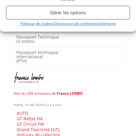
Passeports techniques
Gérer les options
Politique de cookies
Déclaration de confidentialité
Imprint
Passeport
ASN
Numéro
Extrait
Passeport Technique
(3 volets)
Passeport technique
international
(PTH)
Voir les 269 annonces de
Franco LEMBO
Publié: 15 mai 2018 (il y a 8 ans)
AUTO
GT Rallye FIA
GT Circuit FIA
Grand Tourisme [GT]
Voitures de collection