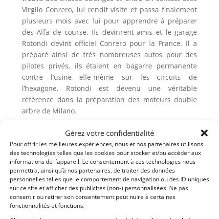
Virgilo Conrero, lui rendit visite et passa finalement
plusieurs mois avec lui pour apprendre à préparer
des Alfa de course. Ils devinrent amis et le garage
Rotondi devint officiel Conrero pour la France. Il a
préparé ainsi de très nombreuses autos pour des
pilotes privés, ils étaient en bagarre permanente
contre l’usine elle-même sur les circuits de
l’hexagone. Rotondi est devenu une véritable
référence dans la préparation des moteurs double
arbre de Milano.
La voiture ici présentée a été restaurée entièrement
Gérez votre confidentialité
dans son atelier avant la fermeture de son garage en
Pour offrir les meilleures expériences, nous et nos partenaires utilisons
2003. Ce bijou est conservé dans un état maniaquale
des technologies telles que les cookies pour stocker et/ou accéder aux
informations de l’appareil. Le consentement à ces technologies nous
et n’a parcouru que 1500 km depuis ! Elle possède
permettra, ainsi qu’à nos partenaires, de traiter des données
toujours tous ses éléments de carrosserie en
personnelles telles que le comportement de navigation ou des ID uniques
aluminium, son numéro secret est lui aussi toujours
sur ce site et afficher des publicités (non-) personnalisées. Ne pas
présent. Son moteur type AR 00532A porte le
consentir ou retirer son consentement peut nuire à certaines
fonctionnalités et fonctions.
numéro 19574, il est passé à 165 Ch avec une boite
de vitesses 1000 tours, un pont équipé d’un