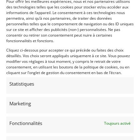
Pour offrir les meilleures expériences, nous et nos partenaires utilisons
Passeports techniques
des technologies telles que les cookies pour stocker et/ou accéder aux
informations de l’appareil. Le consentement à ces technologies nous
permettra, ainsi qu’à nos partenaires, de traiter des données
Passeport
ASN
Numéro
Extrait
personnelles telles que le comportement de navigation ou des ID uniques
sur ce site et afficher des publicités (non-) personnalisées. Ne pas
consentir ou retirer son consentement peut nuire à certaines
fonctionnalités et fonctions.
Voir les 76 annonces de
Mecanic Gallery
Cliquez ci-dessous pour accepter ce qui précède ou faites des choix
Publié: 1 juin 2019 (il y a 7 ans)
détaillés. Vos choix seront appliqués uniquement à ce site. Vous pouvez
modifier vos réglages à tout moment, y compris le retrait de votre
AUTO
consentement, en utilisant les boutons de la politique de cookies, ou en
GT Circuit FFSA
cliquant sur l’onglet de gestion du consentement en bas de l’écran.
Grand Tourisme [GT]
Statistiques
Trophée Lotus
Marketing
Fonctionnalités
Toujours activé
SUPER SEVEN