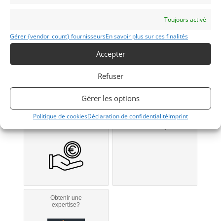
1998
Toujours activé
VILLEFRANCHE/SAÔNE
Gérer {vendor_count} fournisseurs
En savoir plus sur ces finalités
(69) Rhône
Voir sur la carte
Accepter
Modifier mon annonce
Refuser
Gérer les options
Obtenir un
Obtenir un tarif
Politique de cookies
Déclaration de confidentialité
Imprint
financement ?
d’assurance?
Bientôt disponible...
Véhicule non éligible.
Obtenir une
expertise?