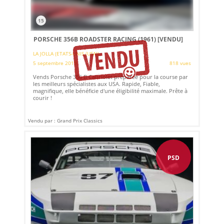
15
PORSCHE 356B ROADSTER RACING (1961)
[VENDU]
LA JOLLA (ETATS-UNIS (USA))
5 septembre 2019
818 vues
Vends Porsche 356 B Cabriolet préparée pour la course par
les meilleurs spécialistes aux USA. Rapide, Fiable,
magnifique, elle bénéficie d'une éligibilité maximale. Prête à
courir !
Vendu par : Grand Prix Classics
PSD