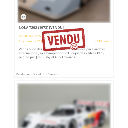
12
LOLA T292 (1973)
[VENDU]
LA JOLLA (ETATS-UNIS (USA))
8 septembre 2019
1 543 vues
Vends l'une des deux Lola T292 sponsorisées par Barclays
International, ex Championnat d'Europe des 2 litres 1973,
pilotée par Jim Busby et Guy Edwards.
Vendu par : Grand Prix Classics