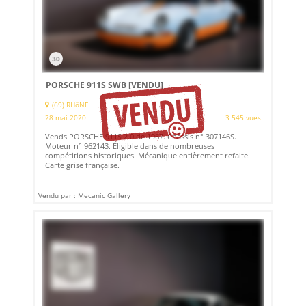
30
PORSCHE 911S SWB
[VENDU]
(69) RHôNE
28 mai 2020
3 545 vues
Vends PORSCHE 911S 2.0 de 1967. Châssis n° 307146S.
Moteur n° 962143. Éligible dans de nombreuses
compétitions historiques. Mécanique entièrement refaite.
Carte grise française.
Vendu par : Mecanic Gallery