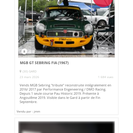
8
MGB GT SEBRING FIA (1967)
(30) GARD
23 mars 2026
1 684 vues
Vends MGB Sebring "tribute" reconstruite intégralement en
2016/ 2017 par Performance Engeneering / DMO Racing.
Depuis 1 seule course Pau Historic 2019. Présente à
Angoulême 2019. Visible dans le Gard à partir de Fin
Septembre.
Vendu par : jmm