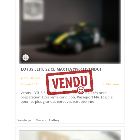
32
LOTUS ELITE S2 CLIMAX FIA (1961)
[VENDU]
(69) RHôNE
13 juin 2019
1 047 vues
Vends LOTUS ELITE S2 CLIMAX FIA de 1961. Très belle
préparation. Excellente condition. Passeport FIA. Eligible
pour les plus grandes épreuves européennes.
Vendu par : Mecanic Gallery