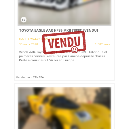
52
TOYOTA EAGLE AAR HF89 MKII (1989)
[VENDU]
SCOTTS VALLEY (ETATS-UNIS (USA))
30 mars 2020
1 982 vues
Vends AAR-Toyota Eagle HF89 “MKII” de 1989. Historique et
palmarès connus. Restaurée par Canepa depuis le châssis.
Prête à courir aux USA ou en Europe.
Vendu par : CANEPA