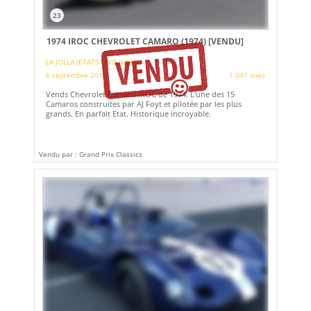
23
1974 IROC CHEVROLET CAMARO (1974)
[VENDU]
LA JOLLA (ETATS-UNIS (USA))
6 septembre 2019
1 041 vues
Vends Chevrolet Camaro IROC de 1974. L'une des 15
Camaros construites par AJ Foyt et pilotée par les plus
grands. En parfait Etat. Historique incroyable.
Vendu par : Grand Prix Classics