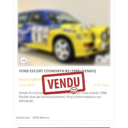
14
FORD ESCORT COSWORTH RS (1998)
[VENDU]
MONACO (MONACO)
5 mai 2019
4 871 vues
Vends Ford Escort RS Cosworth Rallye du mois d'août 1998.
Parfait état de fonctionnement. Plus d'informations sur
demande.
Vendu par : DPM Motors