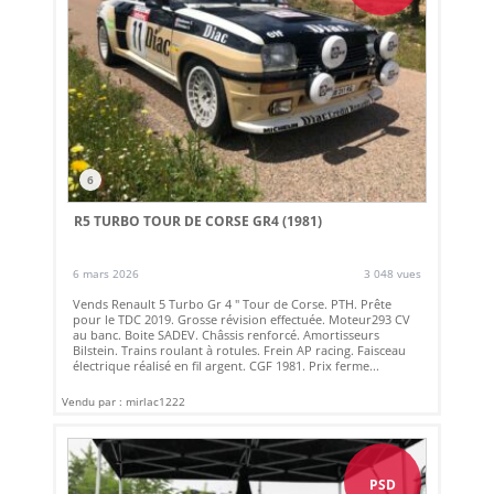
6
R5 TURBO TOUR DE CORSE GR4 (1981)
6 mars 2026
3 048 vues
Vends Renault 5 Turbo Gr 4 " Tour de Corse. PTH. Prête
pour le TDC 2019. Grosse révision effectuée. Moteur293 CV
au banc. Boite SADEV. Châssis renforcé. Amortisseurs
Bilstein. Trains roulant à rotules. Frein AP racing. Faisceau
électrique réalisé en fil argent. CGF 1981. Prix ferme...
Vendu par : mirlac1222
PSD