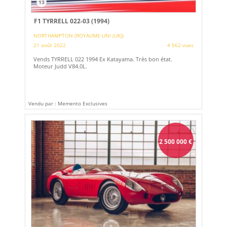
13
F1 TYRRELL 022-03 (1994)
NORTHAMPTON (ROYAUME-UNI (UK))
21 août 2022
4 562 vues
Vends TYRRELL 022 1994 Ex Katayama. Très bon état.
Moteur Judd V84.0L.
Vendu par : Memento Exclusives
2 500 000
€