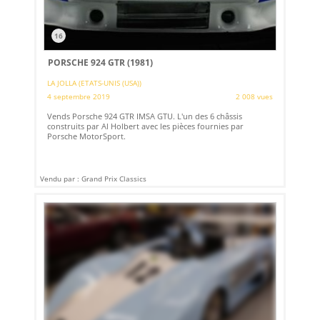
16
PORSCHE 924 GTR (1981)
LA JOLLA (ETATS-UNIS (USA))
4 septembre 2019
2 008 vues
Vends Porsche 924 GTR IMSA GTU. L'un des 6 châssis
construits par Al Holbert avec les pièces fournies par
Porsche MotorSport.
Vendu par : Grand Prix Classics