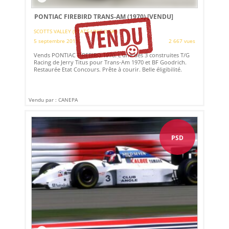
PONTIAC FIREBIRD TRANS-AM (1970)
[VENDU]
SCOTTS VALLEY (ETATS-UNIS (USA))
5 septembre 2019
2 667 vues
Vends PONTIAC FIREBIRD 1970. L'une des 3 construites T/G
Racing de Jerry Titus pour Trans-Am 1970 et BF Goodrich.
Restaurée Etat Concours. Prête à courir. Belle éligibilité.
Vendu par : CANEPA
PSD