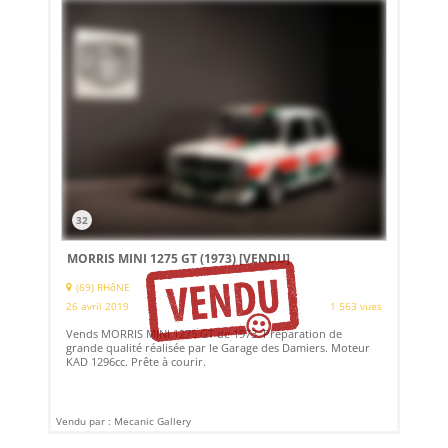
32
MORRIS MINI 1275 GT (1973)
[VENDU]
(69) RHôNE
26 avril 2019
1 563 vues
Vends MORRIS MINI 1275 GT de 1973. Préparation de
grande qualité réalisée par le Garage des Damiers. Moteur
KAD 1296cc. Prête à courir.
Vendu par : Mecanic Gallery