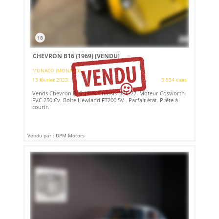
18
CHEVRON B16 (1969)
[VENDU]
MONACO (MONACO)
13 février 2023
3 934 vues
Vends Chevron B16 1969. Châssis DBE-27. Moteur Cosworth
FVC 250 Cv. Boite Hewland FT200 5V . Parfait état. Prête à
courir.
Vendu par : DPM Motors