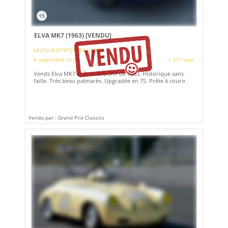
15
ELVA MK7 (1963)
[VENDU]
LA JOLLA (ETATS-UNIS (USA))
8 septembre 2019
1 371 vues
Vends Elva MK7 châssis #70-017 de 1963. Historique sans
faille. Très beau palmarès. Upgradée en 7S. Prête à courir.
Vendu par : Grand Prix Classics