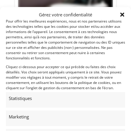
Gérez votre confidentialité
Pour offrir les meilleures expériences, nous et nos partenaires utilisons
des technologies telles que les cookies pour stocker et/ou accéder aux
32
informations de l’appareil. Le consentement à ces technologies nous
permettra, ainsi qu’à nos partenaires, de traiter des données
PORSCHE 996 GT3 RS (2004)
[VENDU]
personnelles telles que le comportement de navigation ou des ID uniques
sur ce site et afficher des publicités (non-) personnalisées. Ne pas
(69) RHôNE
consentir ou retirer son consentement peut nuire à certaines
8 juin 2020
1 968 vues
fonctionnalités et fonctions.
Vends PORSCHE 996 GT3 RS de 2004. Le "track toy" ultime.
Faible kilométrage d'origine. Matching numbers. Modèle
Cliquez ci-dessous pour accepter ce qui précède ou faites des choix
collector, idéal pour trackdays. Carnet et factures.
détaillés. Vos choix seront appliqués uniquement à ce site. Vous pouvez
modifier vos réglages à tout moment, y compris le retrait de votre
consentement, en utilisant les boutons de la politique de cookies, ou en
Vendu par : Mecanic Gallery
cliquant sur l’onglet de gestion du consentement en bas de l’écran.
Statistiques
Marketing