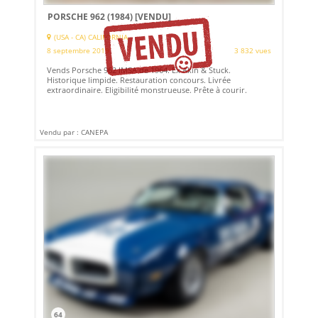
PORSCHE 962 (1984)
[VENDU]
(USA - CA) CALIFORNIA
8 septembre 2019
3 832 vues
Vends Porsche 962 IMSA de 1964. Ex Akin & Stuck.
Historique limpide. Restauration concours. Livrée
extraordinaire. Eligibilité monstrueuse. Prête à courir.
Vendu par : CANEPA
64