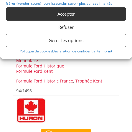
Gérer {vendor_count} fournisseurs
En savoir plus sur ces finalités
Accepter
Refuser
Voir les 25 annonces de
Classic Racing Experience
Gérer les options
Publié: 28 février 2022 (il y a 4 ans)
Politique de cookies
Déclaration de confidentialité
Imprint
AUTO
Monoplace
Formule Ford Historique
Formule Ford Kent
Formula Ford Historic France
,
Trophée Kent
94/1498