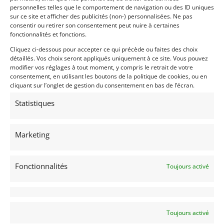
auto offrant un tel potentiel et réellement prête à
personnelles telles que le comportement de navigation ou des ID uniques
courir – En configuration Formule Ford.
sur ce site et afficher des publicités (non-) personnalisées. Ne pas
consentir ou retirer son consentement peut nuire à certaines
fonctionnalités et fonctions.
Partager cette annonce
Cliquez ci-dessous pour accepter ce qui précède ou faites des choix
détaillés. Vos choix seront appliqués uniquement à ce site. Vous pouvez
modifier vos réglages à tout moment, y compris le retrait de votre
consentement, en utilisant les boutons de la politique de cookies, ou en
cliquant sur l’onglet de gestion du consentement en bas de l’écran.
Statistiques
Passeports techniques
Passeport
ASN
Numéro
Extrait
Marketing
Passeport
Technique
(3 volets)
Fonctionnalités
Toujours activé
Passeport
technique
94/1498
international
(PTH)
Toujours activé