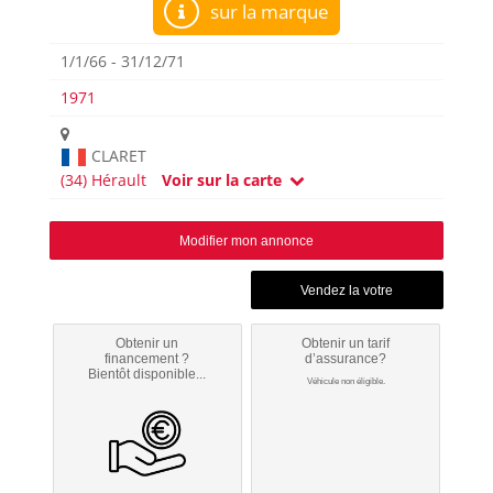
sur la marque
1/1/66 - 31/12/71
1971
CLARET
(34) Hérault
Voir sur la carte
Modifier mon annonce
Obtenir un
Obtenir un tarif
financement ?
d’assurance?
Bientôt disponible...
Véhicule non éligible.