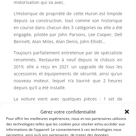
motorisation qui va avec.
L’Historique de propriété de cette Huron est limpide
depuis sa construction, tout comme son historique
en course dans chacun des 3 catégories ou elle a été
engagée, pilotée par John Parsons, Lee Cooper, Dell
Bennett, Alan Miles, Alan Denis, John Elliott…
Toujours parfaitement entretenue par de spécialiste
renommés. Restaurée à neuf depuis le châssis en
2019, elle a reçu en 2021 un upgrade de tous les
accessoires et équipements de sécurité, ainsi qu’un
nouveau moteur, lequel n’a tourné que 2 heures
depuis qu’il a été installé.
La voiture vient avec quelques pièces : 1 set de
jantes, 1 carrosserie complète et 1 troisième nez, et
Gérez votre confidentialité
son dossier de propriété, d’historique en course et
Pour offrir les meilleures expériences, nous et nos partenaires utilisons
d’entretien.
des technologies telles que les cookies pour stocker et/ou accéder aux
informations de l’appareil. Le consentement à ces technologies nous
Elle est proposée à un prix très attractif pour une
permettra, ainsi qu’à nos partenaires, de traiter des données