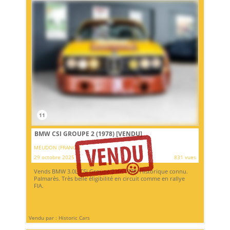
11
BMW CSI GROUPE 2 (1978)
[VENDU]
MEUDON (FRANCE)
29 octobre 2025
831 vues
Vends BMW 3.0L CSi Groupe 2 de 1978. Historique connu.
Palmarès. Très belle éligibilité en circuit comme en rallye
FIA.
Vendu par : Historic Cars