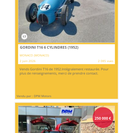
17
GORDINI T16 6 CYLINDRES (1952)
MONACO (MONACO)
2 juin 2026
2 085 vues
Vends Gordini T16 de 1952.Intégralement restaurée. Pour
plus de renseignements, merci de prendre contact.
Vendu par : DPM Motors
250 000
€