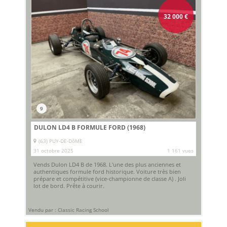
32 000
€
9
DULON LD4 B FORMULE FORD (1968)
(63) PUY-DE-DôME
31 octobre 2025
1 161 vues
Vends Dulon LD4 B de 1968. L'une des plus anciennes et
authentiques formule ford historique. Voiture très bien
prépare et compétitive (vice-championne de classe A) . Joli
lot de bord. Prête à courir.
Vendu par : Classic Racing School