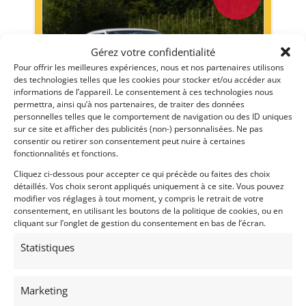
Gérez votre confidentialité
Pour offrir les meilleures expériences, nous et nos partenaires utilisons
des technologies telles que les cookies pour stocker et/ou accéder aux
informations de l’appareil. Le consentement à ces technologies nous
permettra, ainsi qu’à nos partenaires, de traiter des données
personnelles telles que le comportement de navigation ou des ID uniques
15
sur ce site et afficher des publicités (non-) personnalisées. Ne pas
consentir ou retirer son consentement peut nuire à certaines
LOTUS 47GT CONTINUATION (1967)
fonctionnalités et fonctions.
Cliquez ci-dessous pour accepter ce qui précède ou faites des choix
9 novembre 2025
1 027 vues
détaillés. Vos choix seront appliqués uniquement à ce site. Vous pouvez
Vends Lotus 47GT Continuation « The Giant Killer ». Moteur
modifier vos réglages à tout moment, y compris le retrait de votre
Twincam, Hewland FT200. Entièrement conforme à l'époque,
consentement, en utilisant les boutons de la politique de cookies, ou en
jusque dans les moindres détails
cliquant sur l’onglet de gestion du consentement en bas de l’écran.
Statistiques
Vendu par : Mike VAN THIEL
Marketing