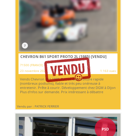
7
CHEVRON B61 SPORT PROTO 2L (1985)
[VENDU]
71500 (FRANCE)
23 novembre 2025
1 163 vues
Vends Chevron B61 1985. Parfait état. Voiture rapide
(nombreux podiums), fiable et très peu onéreuse à
entretenir. Prête à courir. Développement chez DGM à Dijon
Plus d'nfos sur demande. Prix intéressant à débattre
Vendu par : PATRICK FERRIER
PSD