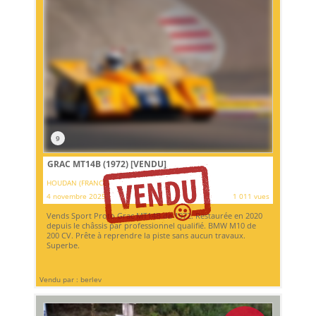
9
GRAC MT14B (1972)
[VENDU]
HOUDAN (FRANCE)
4 novembre 2025
1 011 vues
Vends Sport Proto Grac MT14B de 1972. Restaurée en 2020
depuis le châssis par professionnel qualifié. BMW M10 de
200 CV. Prête à reprendre la piste sans aucun travaux.
Superbe.
Vendu par : berlev