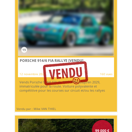
15
PORSCHE 914/6 FIA RALLYE
[VENDU]
12 novembre 2025
160 vues
Vends Porsche 914/6 FIA de 1973. PTH jusqu'en 2029,
immatriculée pour la route. Voiture polyvalente et
compétitive pour les courses sur circuit et/ou les rallyes
Vendu par : Mike VAN THIEL
99 000
€