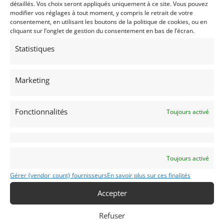
détaillés. Vos choix seront appliqués uniquement à ce site. Vous pouvez
modifier vos réglages à tout moment, y compris le retrait de votre
consentement, en utilisant les boutons de la politique de cookies, ou en
PSD
cliquant sur l’onglet de gestion du consentement en bas de l’écran.
Statistiques
Marketing
Fonctionnalités
Toujours activé
14
MCLAREN P1 GTR (2016)
SCOTTS VALLEY (ETATS-UNIS (USA))
Toujours activé
13 octobre 2025
1 835 vues
Vends McLAREN P1 2016 comme neuve, 456 km d'origine,
Gérer {vendor_count} fournisseurs
En savoir plus sur ces finalités
pack piste d'usine.
Accepter
Refuser
Vendu par : CANEPA