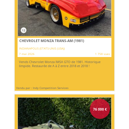
12
CHEVROLET MONZA TRANS-AM (1981)
INDIANAPOLIS (ETATS-UNIS (USA))
7 mai 2026
1 758 vues
Vends Chevrolet Monza IMSA GTO de 1981. Historique
limpide. Restaurée de A à Z entre 2018 et 2018 !
Vendu par : Indy Competition Services
76 000
€