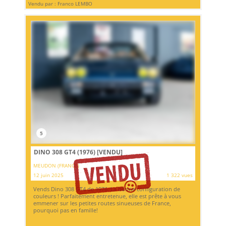
Vendu par : Franco LEMBO
5
DINO 308 GT4 (1976)
[VENDU]
MEUDON (FRANCE)
12 juin 2025
1 322 vues
Vends Dino 308 GT4 de 1976. La bonne configuration de
couleurs ! Parfaitement entretenue, elle est prête à vous
emmener sur les petites routes sinueuses de France,
pourquoi pas en famille!