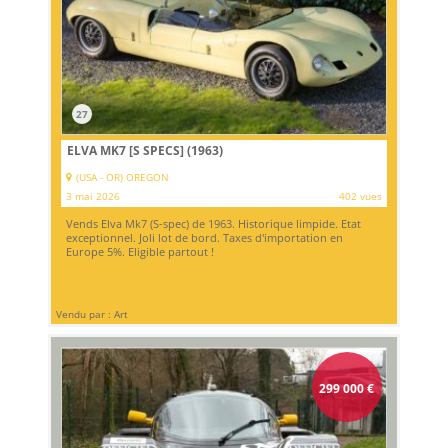
27
ELVA MK7 [S SPECS] (1963)
(USA - OR) OREGON
3 mai 2026
402 vues
Vends Elva Mk7 (S-spec) de 1963. Historique limpide. Etat
exceptionnel. Joli lot de bord. Taxes d'importation en
Europe 5%. Eligible partout !
Vendu par : Art
299 000
€