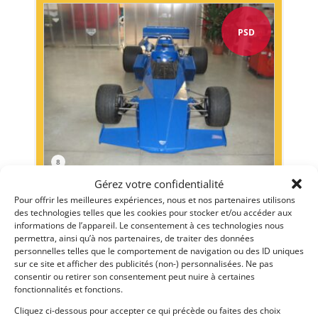
PSD
8
Gérez votre confidentialité
BRABHAM BT40 F2 (1973)
Pour offrir les meilleures expériences, nous et nos partenaires utilisons
INDIANAPOLIS (ETATS-UNIS (USA))
des technologies telles que les cookies pour stocker et/ou accéder aux
8 janvier 2026
2 806 vues
informations de l’appareil. Le consentement à ces technologies nous
permettra, ainsi qu’à nos partenaires, de traiter des données
Vends Brabham BT-40 Formule 2 Historique de 1973. Très
bon état. Très eu utilisée depuis restauration. Coswoth BDA/
personnelles telles que le comportement de navigation ou des ID uniques
Hewland FT200
sur ce site et afficher des publicités (non-) personnalisées. Ne pas
consentir ou retirer son consentement peut nuire à certaines
fonctionnalités et fonctions.
Vendu par : Indy Competition Services
Cliquez ci-dessous pour accepter ce qui précède ou faites des choix