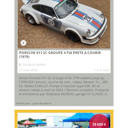
8
PORSCHE 911 SC GROUPE 4 FIA PRETE A COURIR
(1979)
(79) DEUX-SèVRES
27 mars 2026
1 612 vues
Vends Porsche 911 SC Groupe 4 FIA. PTH valable jusqu'au
17/09/2031 (circuit , course de cote , rallye). Moteur 3 L , 280
CV. Bielles CARILLO, Pompe à injection type RSR. BV et
moteur refaits à neuf en 2024 + Révision complète. Préparée
et entretenue par Stephane MOREAU, garage GT CLASSIC à...
Vendu par : pym.dauxerre
19 000
€