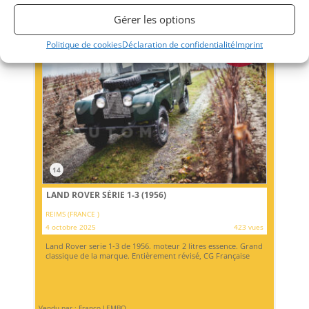
Gérer les options
Politique de cookies
Déclaration de confidentialité
Imprint
PSD
14
LAND ROVER SÉRIE 1-3 (1956)
REIMS (FRANCE )
4 octobre 2025
423 vues
Land Rover serie 1-3 de 1956. moteur 2 litres essence. Grand
classique de la marque. Entièrement révisé, CG Française
Vendu par : Franco LEMBO