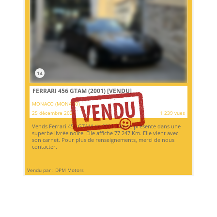
14
FERRARI 456 GTAM (2001)
[VENDU]
MONACO (MONACO)
25 décembre 2024
1 239 vues
Vends Ferrari 456 GTAM de 2001. Elle se présente dans une
superbe livrée noire. Elle affiche 77 247 Km. Elle vient avec
son carnet. Pour plus de renseignements, merci de nous
contacter.
Vendu par : DPM Motors