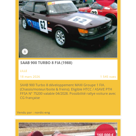
5
SAAB 900 TURBO 8 FIA (1988)
LILLE
18 mars 2026
1 545 vues
SAAB 900 Turbo 8 développement MAXI Groupe 1 FIA.
(Chassis/moteur/boite & freins). Eligible HTCC / ASAVE PTH
FFSA N° 75200 valable 04/2028. Possibilité rallye voiture avec
CG française
Vendu par : nordic-eng
160 000
€