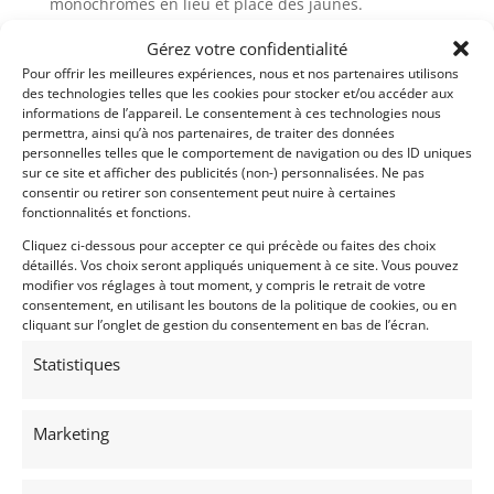
monochromes en lieu et place des jaunes.
A l’intérieur : une refonte complète de la planche de
Gérez votre confidentialité
bord avec une meilleure intégration des airbags et le
Pour offrir les meilleures expériences, nous et nos partenaires utilisons
des technologies telles que les cookies pour stocker et/ou accéder aux
retour à un volant 3 branches ; la conservation
informations de l’appareil. Le consentement à ces technologies nous
uniquement de 3 manomètres en partie centrale
permettra, ainsi qu’à nos partenaires, de traiter des données
tandis que les 2 autres sont déportés dans le
personnelles telles que le comportement de navigation ou des ID uniques
tableau de bord ; un nouvel autoradio ; l’accoudoir
sur ce site et afficher des publicités (non-) personnalisées. Ne pas
consentir ou retirer son consentement peut nuire à certaines
arrière qui peut être relevé avec disparition du
fonctionnalités et fonctions.
rangement associé.
Cliquez ci-dessous pour accepter ce qui précède ou faites des choix
Entre 1998 et 2004, 688 exemplaires sont
détaillés. Vos choix seront appliqués uniquement à ce site. Vous pouvez
modifier vos réglages à tout moment, y compris le retrait de votre
commercialisés en boite manuelle et 650 en boite
consentement, en utilisant les boutons de la politique de cookies, ou en
automatique.
cliquant sur l’onglet de gestion du consentement en bas de l’écran.
Notre 456 GTAM se présente dans une superbe
Statistiques
livrée noire. Elle affiche 77 247 Km. Elle vient avec
son carnet.
Marketing
Elle vient avec son carnet. Pour plus de
renseignements, merci de nous contacter.