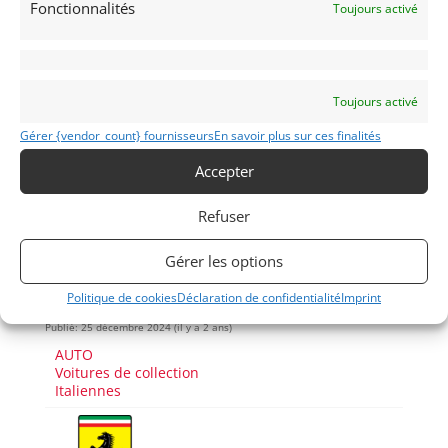
Fonctionnalités
Toujours activé
Demandez une expertise de ce modèle
Partager cette annonce
Toujours activé
Gérer {vendor_count} fournisseurs
En savoir plus sur ces finalités
Accepter
Refuser
Gérer les options
Voir les 224 annonces de
DPM Motors
Politique de cookies
Déclaration de confidentialité
Imprint
Publié: 25 décembre 2024 (il y a 2 ans)
AUTO
Voitures de collection
Italiennes