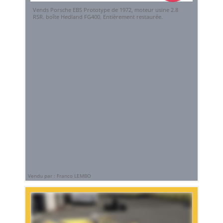
Vends Porsche EBS Prototype de 1972, moteur usine 2.8
RSR. boîte Hedland FG400. Entièrement restaurée.
Vendu par : Franco LEMBO