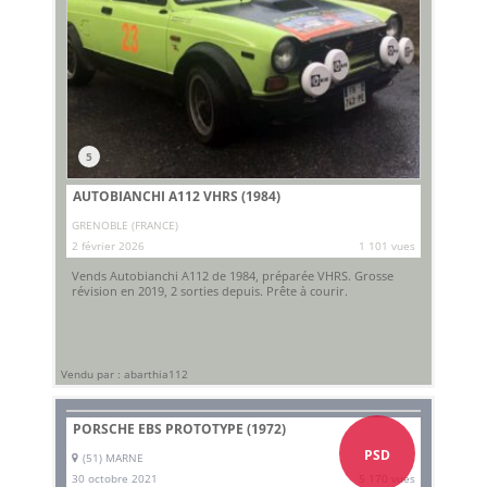
5
AUTOBIANCHI A112 VHRS (1984)
GRENOBLE (FRANCE)
2 février 2026
1 101 vues
Vends Autobianchi A112 de 1984, préparée VHRS. Grosse
révision en 2019, 2 sorties depuis. Prête à courir.
Vendu par : abarthia112
PORSCHE EBS PROTOTYPE (1972)
PSD
(51) MARNE
30 octobre 2021
5 170 vues