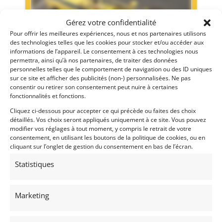
Gérez votre confidentialité
Pour offrir les meilleures expériences, nous et nos partenaires utilisons
des technologies telles que les cookies pour stocker et/ou accéder aux
informations de l’appareil. Le consentement à ces technologies nous
permettra, ainsi qu’à nos partenaires, de traiter des données
personnelles telles que le comportement de navigation ou des ID uniques
sur ce site et afficher des publicités (non-) personnalisées. Ne pas
6
consentir ou retirer son consentement peut nuire à certaines
fonctionnalités et fonctions.
CHEVRON B19 (1971)
[VENDU]
Cliquez ci-dessous pour accepter ce qui précède ou faites des choix
CHESTER (ETATS-UNIS (USA))
détaillés. Vos choix seront appliqués uniquement à ce site. Vous pouvez
8 novembre 2018
3 065 vues
modifier vos réglages à tout moment, y compris le retrait de votre
Vends Chevron B19 de 1971. Châssis N° 71-29. Historique en
consentement, en utilisant les boutons de la politique de cookies, ou en
course et en période connu. Très bel historique en
cliquant sur l’onglet de gestion du consentement en bas de l’écran.
compétition aux Etats unis depuis plus de 20 ans. Très bon
état. Cosworth YBM/Hewland FT200. Prête à courir.
Statistiques
Vendu par : Vintage Race Car Sales
Marketing